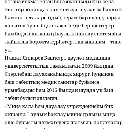
өҫтөнә йөкмәтелгән бөтә яуаплылыҡты белә.
Эйе, төрлө хәлдәр килеп тыуа, шулай ҙа һаулыҡ
һәм коллегаларыңдың терәге бар икән, уларҙы
хәл итеп була. Яңы етәксе һеҙҙе берләштерер
һәм беҙҙең ҡаланың һаулыҡ һаҡлау системаһы
лайыҡлы һөҙөмтә күрһәтер, тип ышанам, - тине
ул.
Илшат Яппаров Башҡорт дәүләт медицина
университетытын тамамлаған. 2009 йылдан
Стәрлебаш дауаханаһында хирург, һуңынан
баш табиптың медик санитар буйынса
урынбаҫары һәм 2016 йылдан шунда уҡ баш
табип булып эшләгән.
- Миңә ҡала һәм дауалау учреждениеһы бик
оҡшаны. Һаулыҡ һаҡлау министрлығы миңә
ошо бурысты йөкмәтеүенә шатмын. Коллегалар,