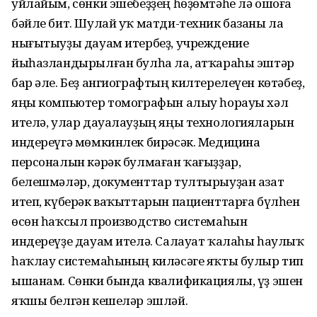
уйлайым, сөнки эшебеҙҙең һөҙөмтәһе лә ошоға
бәйле бит. Шулай уҡ матди-техник базаны ла
нығытыуҙы дауам итербеҙ, учреждение
йыһазландырылған булһа ла, атҡараһы эштәр
бар әле. Беҙ ангиографтың килтерелеүен көтәбеҙ,
яңы компьютер томографын алыу һорауы хәл
ителә, улар дауалауҙың яңы технологияларын
индереүгә мөмкинлек бирәсәк. Медицина
персоналын кәрәк булмаған ҡағыҙҙар,
белешмәләр, документтар тултырыуҙан азат
итеп, күберәк ваҡыттарын пациенттарға бүлһен
өсөн һаҡсыл производство системаһын
индереүҙе дауам ителә. Салауат ҡалаһы һаулыҡ
һаҡлау системаһының киләсәге яҡты булыр тип
ышанам. Сөнки бында квалификациялы, үҙ эшен
яҡшы белгән кешеләр эшләй.