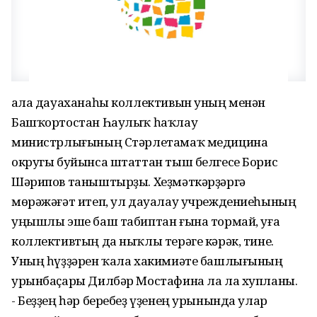
Ҡала дауаханаһы коллективын уның менән
Башҡортостан Һаулыҡ һаҡлау
министрлығының Стәрлетамаҡ медицина
округы буйынса штаттан тыш белгесе Борис
Шәрипов таныштырҙы. Хеҙмәткәрҙәргә
мөрәжәғәт итеп, ул дауалау учреждениеһының
уңышлы эше баш табиптан ғына тормай, уға
коллективтың да ныҡлы терәге кәрәк, тине.
Уның һүҙҙәрен ҡала хакимиәте башлығының
урынбаҫары Дилбәр Мостафина ла ла хупланы.
- Беҙҙең һәр беребеҙ үҙенең урынында улар