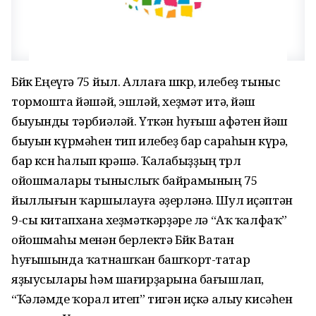
Бөйөк Еңеүгә 75 йыл. Аллаға шөкөр, илебеҙ тыныс
тормошта йәшәй, эшләй, хеҙмәт итә, йәш
быуынды тәрбиәләй. Үткән һуғыш афәтен йәш
быуын күрмәһен тип илебеҙ бар сараһын күрә,
бар көсөн һалып көрәшә. Ҡалабыҙҙың төрлө
ойошмалары тыныслыҡ байрамының 75
йыллығын ҡаршылауға әҙерләнә. Шул иҫәптән
9-сы китапхана хеҙмәткәрҙәре лә “Аҡ ҡалфаҡ”
ойошмаһы менән берлектә Бөйөк Ватан
һуғышында ҡатнашҡан башҡорт-татар
яҙыусылары һәм шағирҙарына бағышлап,
“Ҡәләмде ҡорал итеп” тигән иҫкә алыу кисәһен