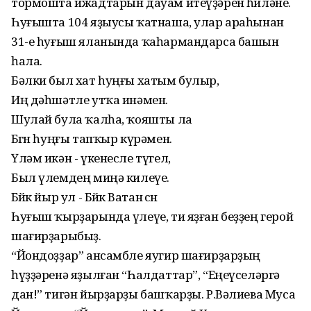
тормошта ижадтарын дауам итеүҙәрен һөйләне.
Һуғышта 104 яҙыусы ҡатнаша, улар араһынан
31-е һуғыш яланында ҡаһармандарса башын
һала.
Бәлки был хат һуңғы хатым булыр,
Иң дәһшәтле утҡа инәмен.
Шулай була ҡалһа, ҡояшты ла
Бөгөн һуңғы тапҡыр күрәмен.
Үләм икән - үкенесле түгел,
Был үлемдең миңә килеүе.
Бөйөк йыр ул - Бөйөк Ватан өсөн
Һуғыш ҡырҙарында үлеүе, ти яҙған беҙҙең герой
шағирҙарыбыҙ.
“Йондоҙҙар” ансамбле яугир шағирҙарҙың
һүҙҙәренә яҙылған “Һалдаттар”, “Еңеүселәргә
дан!” тигән йырҙарҙы башҡарҙы. Р.Вәлиева Муса