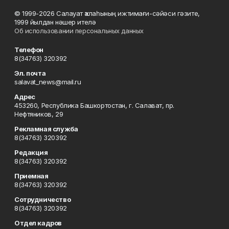
© 1999-2026 Салауат ҡалаһының ижтимағи-сәйәси гәзите,
1999 йылдан нәшер ителә
Об использовании персональных данных
Телефон
8(34763) 320392
Эл. почта
salavat_news@mail.ru
Адрес
453260, Республика Башкортостан, г. Салават, пр.
Нефтяников, 29
Рекламная служба
8(34763) 320392
Редакция
8(34763) 320392
Приемная
8(34763) 320392
Сотрудничество
8(34763) 320392
Отдел кадров