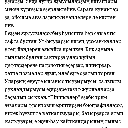
уҙғарҙы. Унда яугир яҙыусыларҙың китаптары
менән күргәҙмә әҙерләнгәйне. Сараға ҡунаҡтар
ҙа, ойошма ағзаларының ғаиләләре лә килгән
ине.
Беҙҙең яҙыусыларыбыҙ һуғышта һәр саҡ алғы
сафта булған. Ут-һыуҙарҙы кисеп, урман-ҡаялар
үтеп, йәндәрен аямайса көрәшкән. Бик аҙ ғына
тынлыҡ булған саҡтарҙа улар ҡуйын
дәфтәрҙәренә патриотик әҫәрҙәр, шиғырҙар,
хатта поэмалар яҙып, илебеҙгә оҙатып торған.
Уларҙың еңеүгә ышаныс тыуҙырыусы, халыҡты
рухландырыусы әҫәрҙәре гәзит-журналдарҙа
баҫылып сыҡҡан. “Шишмәләр” әҙәби төркөм
ағзалары фронтовик әҙиптәрҙең биографиялары,
нисек һуғышта ҡатнашыуҙары, батырҙарса ятып
ҡалыуҙары, ә иҫән-һау ҡайтҡандарының тыныс