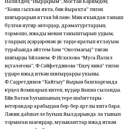
Йәлилдең “Йырҙарым”, Мостай Кәримдең
“Ҡояш сыҡҡан яҡта, бик йыраҡта” тигән
шиғырҙарын яттан һөйләне. Мин яҡындан таныш
булған яугир авторҙар, драматургтарҙың
тормошо, ижады менән таныштырып уҙҙым,
уларҙың әҫәрҙәренән өҙөк-тәрҙе яратып ятлауым
тураһында әйттем һәм “Онотмағыҙ” тигән
шиғырҙы һөйләнем. Ф.Исхаҡова “Муса Йәлил
иҫтәлегенә”, Ф.Сәйфетдинова “Еңеү көнөнә” тигән
үҙҙәре ижад иткән шиғырҙарҙы уҡыны.
Ф.Саҙретдинов “Ҡайтыу” йырын башҡарғанда
күңел йомшарып китеп, күҙҙәр йәшкә сыланды.
Бөйөк Ватан һуғышының тере шаһиттары -
ветерандар арабыҙҙан бер-бер артлы китә бара.
Ләкин дәһшәтле һуғыш йылдарында ла тынып
тормаған шағирҙар, музыканттар ижад иткән