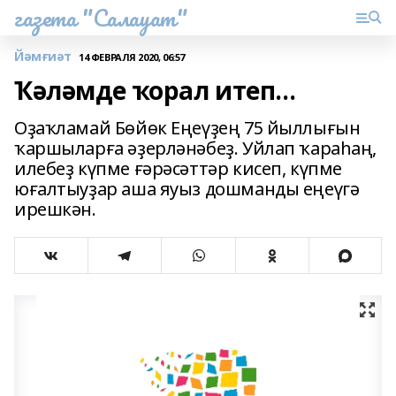
газета "Салауат"
Йәмғиәт
14 ФЕВРАЛЯ 2020, 06:57
Ҡәләмде ҡорал итеп...
Оҙаҡламай Бөйөк Еңеүҙең 75 йыллығын
ҡаршыларға әҙерләнәбеҙ. Уйлап ҡараһаң,
илебеҙ күпме ғәрәсәттәр кисеп, күпме
юғалтыуҙар аша яуыз дошманды еңеүгә
ирешкән.