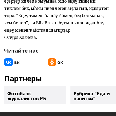
әҫәрҙәр киләһе быуынға ошо еңеү көнөнөң ни
тиклем бөйөк, мөһим икәнлеген аңлатып, иҫкәртеп
тора. “Еңеү тәмен, йәшәү йәмен, беҙ белмәһәк,
кем белер”, ти Бөйөк Ватан һуғышынан иҫән-һау
еңеү менән ҡайтҡан шағирҙар.
Флүрә Хәзиева.
Читайте нас
Партнеры
Фотобанк
Рубрика "Еда и
журналистов РБ
напитки"