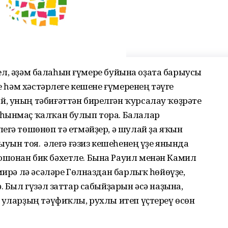
үгел, әҙәм балаһын ғүмере буйына оҙата барыусы
үе һәм хәстәрлеге кешене ғүмеренең тәүге
, уның тәбиғәттән бирелгән ҡурсалау ҡөҙрәте
 һынмаҫ ҡалҡан булып тора. Балалар
егә төшөнөп тә етмәйҙер, ә шулай ҙа яҡын
уын тоя. Ә әлегә ғәзиз кешеһенең үҙе янында
шонан бик бәхетле. Бына Рауил менән Камил
мирә лә әсәләре Гөлназдан барлыҡ һөйөүҙе,
. Был гүзәл заттар сабыйҙарын әсә наҙына,
 уларҙың тәүфиҡлы, рухлы итеп үҫтереү өсөн