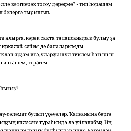
ллә ҡәтғиерәк тотоу дөрөҫмө? - тип һорашам
н белергә тырышып.
 тә алырға, кәрәк саҡта талапсаныраҡ булыу ҙа
ы иркәләй. Әсәйем дә балаларымды
яҡлап ярҙам итә, уларҙы шул тиклем һағынып
н иптәшем, терәгем.
айһығыҙ?
һау-сәләмәт булып үҫеүелер. Ҡалғанына бергә
ҙҙың киләсәге тураһында ла уйланабыҙ. Иң
ҙе ҡыуандырырлыҡ булһындар инде. Бөтөнләй