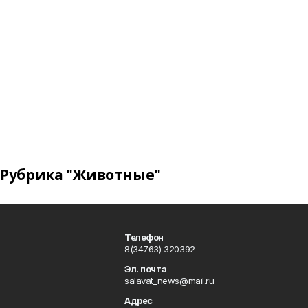
Рубрика "Животные"
Телефон
8(34763) 320392
Эл. почта
salavat_news@mail.ru
Адрес