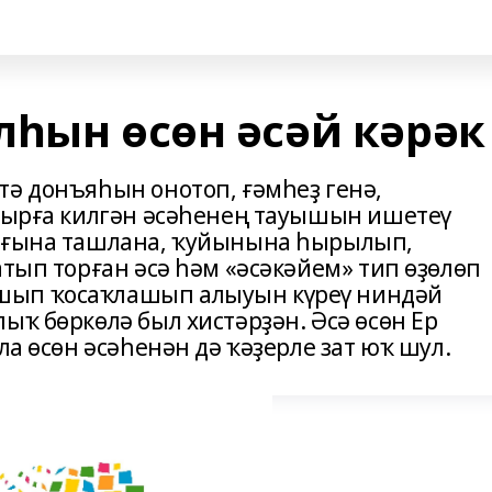
лһын өсөн әсәй кәрәк
тә донъяһын онотоп, ғәмһеҙ генә,
алырға килгән әсәһенең тауышын ишетеү
сағына ташлана, ҡуйынына һырылып,
атып торған әсә һәм «әсәкәйем» тип өҙөлөп
шып ҡосаҡлашып алыуын күреү ниндәй
ыҡ бөркөлә был хистәрҙән. Әсә өсөн Ер
ла өсөн әсәһенән дә ҡәҙерле зат юҡ шул.