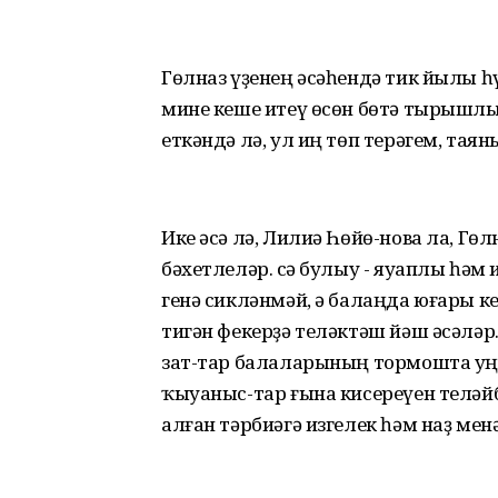
Гөлназ үҙенең әсәһендә тик йылы һүҙ
мине кеше итеү өсөн бөтә тырышлығ
еткәндә лә, ул иң төп терәгем, тая
Ике әсә лә, Лилиә Һөйө-нова ла, Гө
бәхетлеләр. Әсә булыу - яуаплы һәм 
генә сикләнмәй, ә балаңда юғары к
тигән фекерҙә теләктәш йәш әсәләр.
зат-тар балаларының тормошта уң
ҡыуаныс-тар ғына кисереүен теләйбе
алған тәрбиәгә изгелек һәм наҙ менә