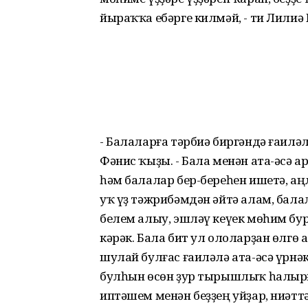
йыраҡҡа ебәрге килмәй, - ти Лилиә 
- Балаларға тәрбиә биргәндә ғаилә
Фәнис ҡыҙы. - Бала менән ата-әсә а
һәм балалар бер-береһен ишетә, аң
уҡ үҙ тәжрибәмдән әйтә алам, бал
белем алыу, эшләү кеүек мөһим бу
кәрәк. Бала бит ул ололарҙан өлгө 
шулай булғас ғаиләлә ата-әсә үрнә
булһын өсөн ҙур тырышлыҡ һалырғ
иптәшем менән беҙҙең уйҙар, ниәттә