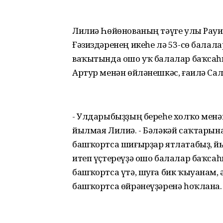
Лилиә Һөйөнованың тәүге улы Рауил
Ғәзиздәренең икеһе лә 53-сө балалар
ваҡытында ошо уҡ балалар баҡсаһы
Артур менән өйләнешкәс, ғаилә Са
- Улдарыбыҙҙың береһе холҡо менән
йылмая Лилиә. - Бәләкәй саҡтары
башҡортса шиғырҙар ятлатабыҙ, й
итеп үҫтереүҙә ошо балалар баҡса
башҡортса үтә, шуға бик ҡыуанам,
башҡортса өйрәнеүҙәренә һоҡлана.