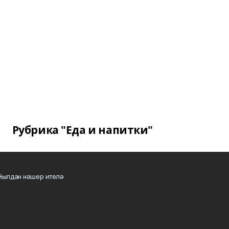
Рубрика "Еда и напитки"
 йылдан нәшер ителә