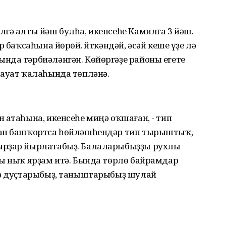
гә алты йәш булһа, икенсеһе Камилға 3 йәш.
 баҡсаһына йөрөй. Әйткәндәй, әсәй кеше үҙе лә
нда тәрбиәләнгән. Көйөргәҙе районы егете
лауат ҡалаһында төпләнә.
 атаһына, икенсеһе миңә оҡшаған, - тип
нан башҡортса һөйләшһендәр тип тырыштыҡ,
ырҙар йырлатабыҙ. Балаларыбыҙҙы рухлы
һы ныҡ ярҙам итә. Бында төрлө байрамдар
 ә дуҫтарыбыҙ, таныштарыбыҙ шулай