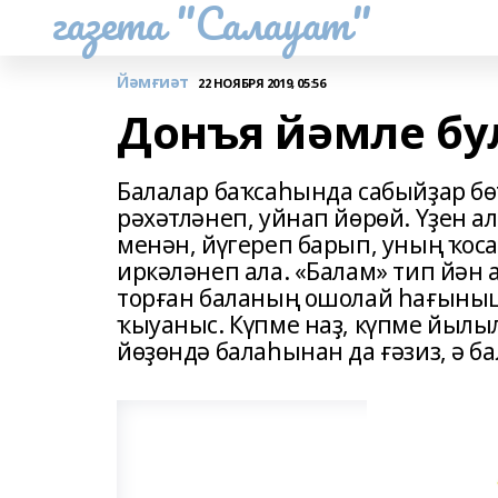
газета "Салауат"
Йәмғиәт
22 НОЯБРЯ 2019, 05:56
Донъя йәмле бу
Балалар баҡсаһында сабыйҙар бө
рәхәтләнеп, уйнап йөрөй. Үҙен 
менән, йүгереп барып, уның ҡо
иркәләнеп ала. «Балам» тип йән 
торған баланың ошолай һағыны
ҡыуаныс. Күпме наҙ, күпме йылыл
йөҙөндә балаһынан да ғәзиз, ә ба