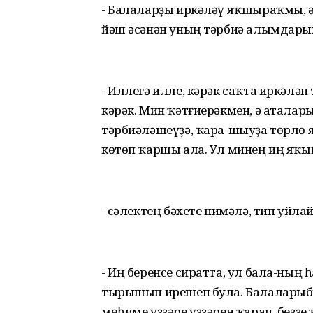
- Балаларҙы иркәләү яҡшыраҡмы, ә
йәш әсәнән уның тәрбиә алымдары
- Иллегә илле, кәрәк саҡта иркәләп
кәрәк. Мин ҡәтғиерәкмен, ә аталар
тәрбиәләшеүҙә, ҡара-шыуҙа төрлө 
көтөп ҡаршы ала. Ул минең иң яҡы
- Әсәлектең бәхете нимәлә, тип уйл
- Иң беренсе сиратта, ул бала-ның 
тырышып ирешеп була. Балаларыбы
мөһиме үҙҙәре үҙҙәрен ҡарап, беҙ