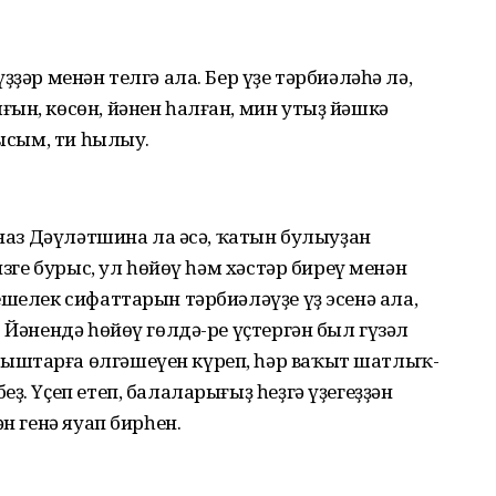
ҙәр менән телгә ала. Бер үҙе тәрбиәләһә лә,
ын, көсөн, йәнен һалған, мин утыҙ йәшкә
нысым, ти һылыу.
лназ Дәүләтшина ла әсә, ҡатын булыуҙан
изге бурыс, ул һөйөү һәм хәстәр биреү менән
ешелек сифаттарын тәрбиәләүҙе үҙ эсенә ала,
 Йәнендә һөйөү гөлдә-ре үҫтергән был гүзәл
ыштарға өлгәшеүен күреп, һәр ваҡыт шатлыҡ-
ҙ. Үҫеп етеп, балаларығыҙ һеҙгә үҙегеҙҙән
н генә яуап бирһен.