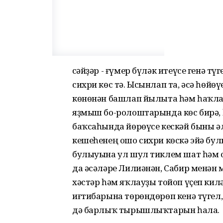
Әсәйҙәр - ғүмер бүләк итеүсе генә т
сихри көс тә. Ысынлап та, әсә һөйө
көнөнән башлап йылыта һәм һаҡлай
яҙмыш бо-ролоштарында көс бирә,
баҡсаһында йөрөүсе кескәй быны әл
кешеһенең ошо сихри көскә эйә булы
булыуына ул шул тиклем шат һәм о
да әсәләре Лилиәнән, Сабир менән Ә
хәстәр һәм яҡлауҙы тойоп үҫеп килә
иғтибарына төрөндөрөп кенә түгел,
дә барлыҡ тырышлыҡтарын һала.