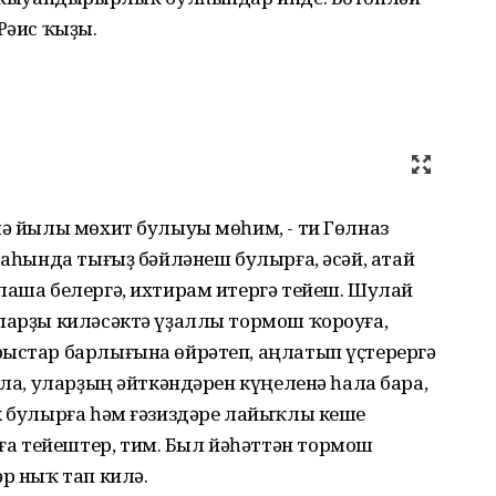
Рәис ҡыҙы.
лә йылы мөхит булыуы мөһим, - ти Гөлназ
раһында тығыҙ бәйләнеш булырға, әсәй, атай
лаша белергә, ихтирам итергә тейеш. Шулай
аларҙы киләсәктә үҙаллы тормош ҡороуға,
рыстар барлығына өйрәтеп, аңлатып үҫтерергә
ала, уларҙың әйткәндәрен күңеленә һала бара,
к булырға һәм ғәзиздәре лайыҡлы кеше
а тейештер, тим. Был йәһәттән тормош
р ныҡ тап килә.