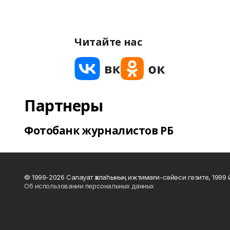
Читайте нас
Партнеры
Фотобанк журналистов РБ
© 1999-2026 Салауат ҡалаһының ижтимағи-сәйәси гәзите, 1999
Об использовании персональных данных