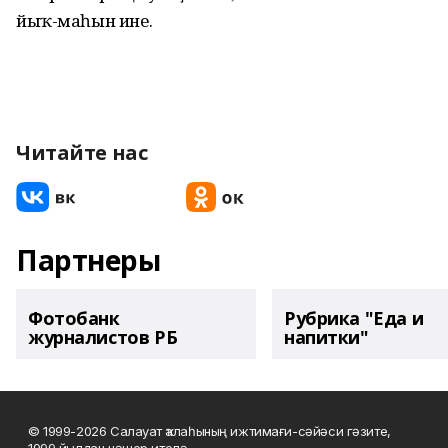
йыҡ-маһын ине.
Читайте нас
Партнеры
Фотобанк
Рубрика "Еда и
журналистов РБ
напитки"
© 1999-2026 Салауат ҡалаһының ижтимағи-сәйәси гәзите,