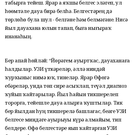
табырға тейеш. Ярар ҙа яҡшы белгес эләгеп, ул
һөҙөмтәле дауа бирә белһә. Белгестәрҙең дә
төрлөһө була шул - белгәне һәм белмәгәне. Нисә
йыл дауахана юлын тапап, быға нығыраҡ
инанаһың.
Бер апай һөйләй: “Йөрәгем ауыртҡас, дауаханаға
һалдылар. УЗИ үткәрҙеләр, әллә ниндәй
ҡурҡыныс нимә юҡ, тинеләр. Ярар Өфөгә
ебәрҙеләр, унда төп сирҙе асыҡлап, теүәл диагноз
ҡуйып ҡайтарҙылар. Йыл һайын тикшерелеп
торорға, тейешле дауа алырға ҡуштылар. Тик
бер йылдан һуң тикшерелә башлағас, беҙҙәге УЗИ
белгесе миндәге ауырыуҙы күрә алмайым, тип
белдерҙе. Өфө белгестәре яҙып ҡайтарған УЗИ