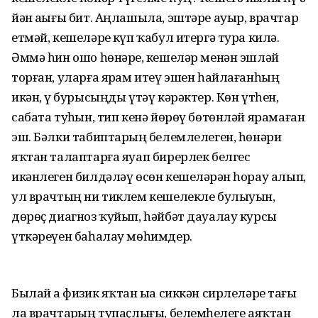
йән аҙығы бит. Аңлашыла, эштәре ауыр, врачтар
етмәй, кешеләрҙе күп ҡабул итергә тура килә.
Әммә һин ошо һөнәрҙе, кешеләр менән эшләй
торған, уларға ярҙам итеү эшен һайлағанһың
икән, үҙ бурысыңды үтәү кәрәктер. Көн үтһен,
сабата туҙһын, тип кенә йөрөү бөтөнләй ярамаған
эш. Бәлки табиптарҙың белемлелеген, һөнәри
яҡтан талаптарға яуап бирерлек белгес
икәнлеген билдәләү өсөн кешеләрҙән һорау алып,
ул врачтың ни тиклем кешелекле булыуын,
дөрөҫ диагноз ҡуйып, һәйбәт дауалау курсы
үткәреүен баһалау мөһимдер.
Былай ҙа физик яҡтан ыҙа сиккән сирлеләрҙе тағы
ла врачтарҙың тупаҫлығы, белемһеҙлеге аяҡтан