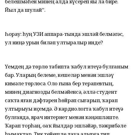
белешмәһен минең алда күсереп яҙҙы ла бирҙе.
Йыл да шулай”.
Һорау: һуң УЗИ аппара-тында эшләй белмәгәс,
ул ниңә урын биләп ултыралыр инде?
Үҙемдең дә төрлө табипта ҡабул итеүҙә булғаным
бар. Уларҙың белеме, кешеләр менән эшләү
кимәле төрлөсә. Оло ғына бер терапевтың,
минең диагнозды белмәйенсә, әллә студент
саҡта яҙған дәфтәрен һөйрәп сығарып, ҡарап
ултырыуы иҫемдә. Ә кардиологта ҡабул итеүҙә
булғанда, врач интернет менән кәңәшләште.
Ҡарап торһаң, оҙаҡ йылдар эшләйҙәр, тәжрибәле
һымаҡтар. Тик тейешле дауа алырға тип