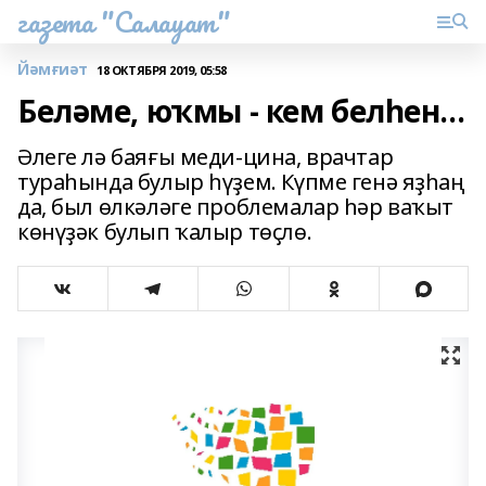
газета "Салауат"
Йәмғиәт
18 ОКТЯБРЯ 2019, 05:58
Беләме, юҡмы - кем белһен...
Әлеге лә баяғы меди-цина, врачтар
тураһында булыр һүҙем. Күпме генә яҙһаң
да, был өлкәләге проблемалар һәр ваҡыт
көнүҙәк булып ҡалыр төҫлө.