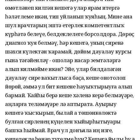
өмөтләнеп килгән кешегә улар ярҙам итергә
һәләтлеме икән, тип уйланып ҡуяһың. Мине ана
шул врачтарҙың эштә етерлек компетентлыҡ
күрһәтә белеүе, белдеклелеге борсолдора. Дөрөҫ
диагноз ҡуя белмәү, һәр кешегә, уның сиренә
шәхси күҙлектән ҡарамай, дөйөм дауалау курсы
ғына тәғәйенләү - ошолар насар эҙемтәләргә
алып килмәйме икән? Эйе, улар билдәләгән
дауалау сирҙе ваҡытлыса баҫа, кеше онотолоп
йөрөй, әммә ул бит кешене һауыҡтырыуға алып
бармай. Ҡайһы берҙә кеше хәленә керә белмәүҙәре,
аңларға теләмәүҙәре лә аптырата. Ауырыу
кешегә ҡысҡырып, былай ҙа төшөнкөлөктә
булған сирленең күңелен ҡыйырһытыуҙары
башҡа һыймай. Врач ул донъяла иң изге,
кешелекле һөнәр түгелме һуң? Кешегә йылы һүҙ ҙә