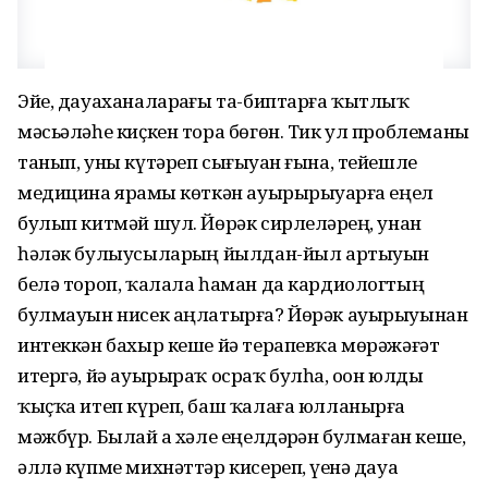
Эйе, дауаханаларҙағы та-биптарға ҡытлыҡ
мәсьәләһе киҫкен тора бөгөн. Тик ул проблеманы
танып, уны күтәреп сығыуҙан ғына, тейешле
медицина ярҙамы көткән ауырырыуҙарға еңел
булып китмәй шул. Йөрәк сирлеләрҙең, унан
һәләк булыусыларҙың йылдан-йыл артыуын
белә тороп, ҡалала һаман да кардиологтың
булмауын нисек аңлатырға? Йөрәк ауырыуынан
интеккән бахыр кеше йә терапевҡа мөрәжәғәт
итергә, йә ауырыраҡ осраҡ булһа, оҙон юлды
ҡыҫҡа итеп күреп, баш ҡалаға юлланырға
мәжбүр. Былай ҙа хәле еңелдәрҙән булмаған кеше,
әллә күпме михнәттәр кисереп, үҙенә дауа