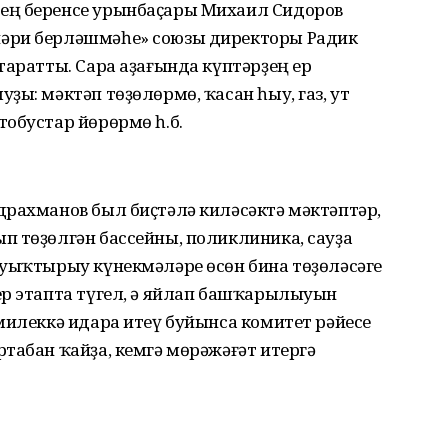
ең беренсе урынбаҫары Михаил Сидоров
әри берләшмәһе» союзы директоры Радик
таратты. Сара аҙағында күптәрҙең ер
ҙы: мәктәп төҙөлөрмө, ҡасан һыу, газ, ут
обустар йөрөрмө һ.б.
драхманов был биҫтәлә киләсәктә мәктәптәр,
п төҙөлгән бассейны, поликлиника, сауҙа
ауыҡтырыу күнекмәләре өсөн бина төҙөләсәге
ер этапта түгел, ә яйлап башҡарылыуын
милеккә идара итеү буйынса комитет рәйесе
табан ҡайҙа, кемгә мөрәжәғәт итергә