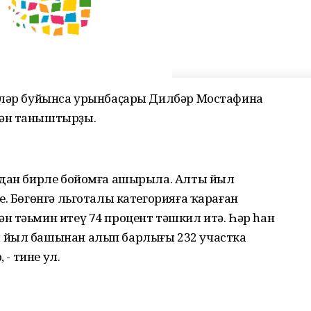
ләләр буйынса урынбаҫары Дилбәр Мостафина
нән таныштырҙы.
лдан бирле бойомға ашырыла. Алты йыл
е. Бөгөнгә льготалы категорияға ҡараған
н тәьмин итеү 74 процент тәшкил итә. Һәр һан
 йыл башынан алып барлығы 232 участка
 - тине ул.