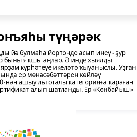
онъяһы түңәрәк
ы йә булмаһа йортоңдо асып инеү - ҙур
ар быны яҡшы аңлар. Ә инде хыялды
рҙам күрһәтеүе икеләтә ҡыуаныслы. Уҙған
ында ер мөнәсәбәттәрен көйләү
0-нән ашыу льготалы категорияға ҡараған
сертификат алып шатланды. Ер «Көнбайыш»