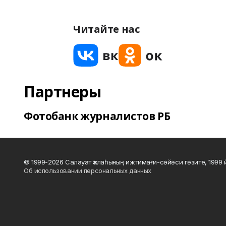
Читайте нас
Партнеры
Фотобанк журналистов РБ
© 1999-2026 Салауат ҡалаһының ижтимағи-сәйәси гәзите, 1999
Об использовании персональных данных