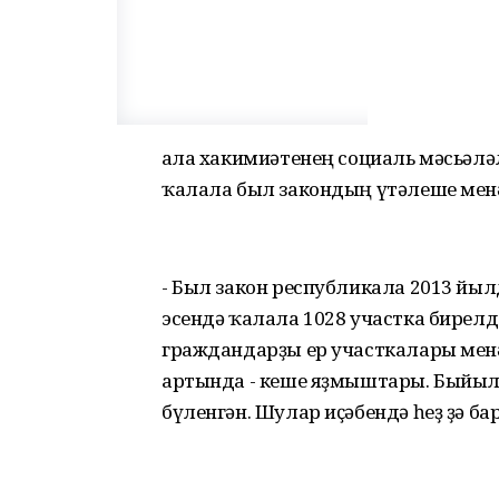
Ҡала хакимиәтенең социаль мәсьә
ҡалала был закондың үтәлеше ме
- Был закон республикала 2013 йы
эсендә ҡалала 1028 участка бирелд
граждандарҙы ер участкалары менә
артында - кеше яҙмыштары. Быйыл
бүленгән. Шулар иҫәбендә һеҙ ҙә бар,