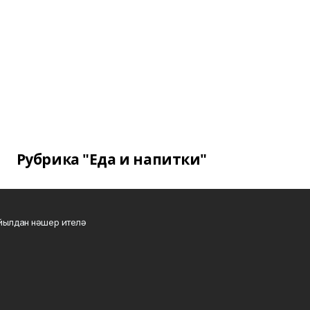
Рубрика "Еда и напитки"
 йылдан нәшер ителә