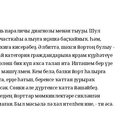
ль параличы диагнозы менән тыуҙы. Шул
участкаһы алыуға иҫәпкә баҫҡайныҡ. Һәм,
ҡиға кисерәбеҙ. Әлбиттә, шәхси йортоң булыу -
дай категория граждандарына ярҙам күрһәтеүе
өлөш бик күп аҡса талап итә. Иптәшем бер үҙе
 мәшғүлмен. Кем белә, бәлки йорт һалырға
та, ерҙе һатып, беренсе ҡаттан ҙурыраҡ
әк. Сөнки әле дүртенсе ҡатта йәшәйбеҙ.
Беҙҙең йорттар мөмкинлектәре сикләнгән
н. Был мәсьәлә лә хәл ителһен ине, - ти әсә.