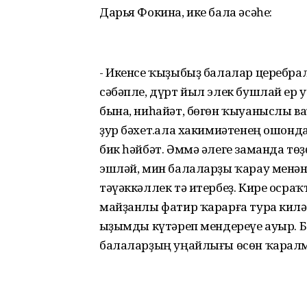
Дарья Фокина, ике бала әсәһе:
- Икенсе ҡыҙыбыҙ балалар церебра
сәбәпле, дүрт йыл элек бушлай ер 
бына, ниһайәт, бөгөн ҡыуаныслы ва
ҙур бәхет.Ҡала хакимиәтенең ошон
бик һәйбәт. Әммә әлеге заманда төҙ
эшләй, мин балаларҙы ҡарау менән
тәүәккәллек тә итербеҙ. Кире осраҡ
майҙанлы фатир ҡарарға тура киләс
Ҡыҙымды күтәреп мендереүе ауыр. 
балаларҙың уңайлығы өсөн ҡаралмаға