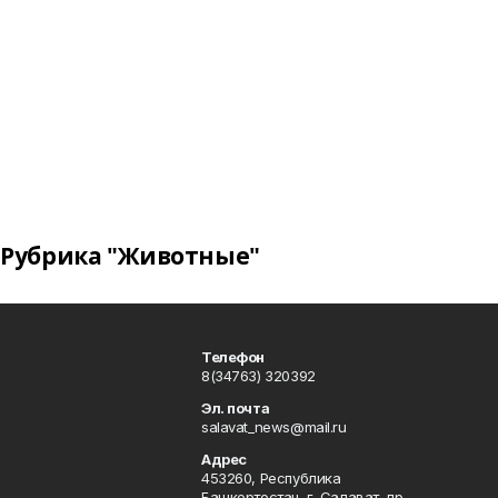
Рубрика "Животные"
Телефон
8(34763) 320392
Эл. почта
salavat_news@mail.ru
Адрес
453260, Республика
Башкортостан, г. Салават, пр.