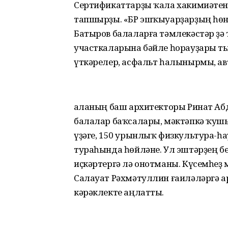
Сертификаттарҙы ҡала хакимиәтен
тапшырҙы. «БР эшҡыуарҙарҙың һөн
Батыров балаларға тәмлекәстәр ҙә 
участкаларына бәйле һорауҙары тыу
үткәрелер, асфальт һалынырмы, авт
Ҡаланың баш архитекторы Ринат Аб
балалар баҡсалары, мәктәпкә ҡушы
үҙәге, 150 урынлыҡ физкультура-һ
тураһында һөйләне. Ул эштәрҙең б
иҫкәртергә лә онотманы. Күсемһеҙ 
Салауат Рәхмәтуллин ғаиләләргә ар
кәрәклекте аңлатты.