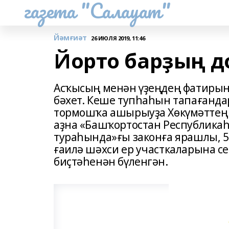
газета "Салауат"
Йәмғиәт
26 ИЮЛЯ 2019, 11:46
Йорто барҙың д
Асҡысың менән үҙеңдең фатирыңд
бәхет. Кеше тупһаһын тапағанд
тормошҡа ашырыуҙа Хөкүмәттең я
аҙна «Башҡортостан Республикаһ
тураһында»ғы законға ярашлы, 5
ғаилә шәхси ер участкаларына 
биҫтәһенән бүленгән.