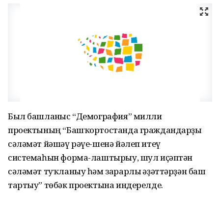
Был башланғыс “Демография” милли
проектының “Башҡортостанда граждандарҙы
сәләмәт йәшәү рәүе-шенә йәлеп итеү
системаһын форма-лаштырыу, шул иҫәптән
сәләмәт туҡланыу һәм зарарлы ғәҙәттәрҙән баш
тартыу” төбәк проектына индерелде.