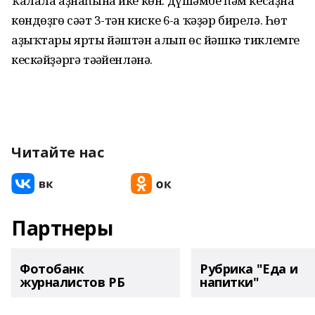
ҡалала аҙнаһына ике көн: дүшәмбе һәм кесаҙна
көндөҙгө сәғәт 3-тән киске 6-ға ҡәҙәр бирелә. Һөт
аҙыҡтары ярты йәштән алып өс йәшкә тиклемге
кескәйҙәргә тәғәйенләнә.
Читайте нас
Партнеры
Фотобанк
Рубрика "Еда и
журналистов РБ
напитки"