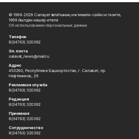
© 1999-2026 Салауат ҡалаһының ижтимағи-сәйәси гәзите,
1999 йылдан нәшер ителә
Об использовании персональных данных
Телефон
8(34763) 320392
Эл. почта
salavat_news@mail.ru
Адрес
453260, Республика Башкортостан, г. Салават, пр.
Нефтяников, 29
Рекламная служба
8(34763) 320392
Редакция
8(34763) 320392
Приемная
8(34763) 320392
Сотрудничество
8(34763) 320392