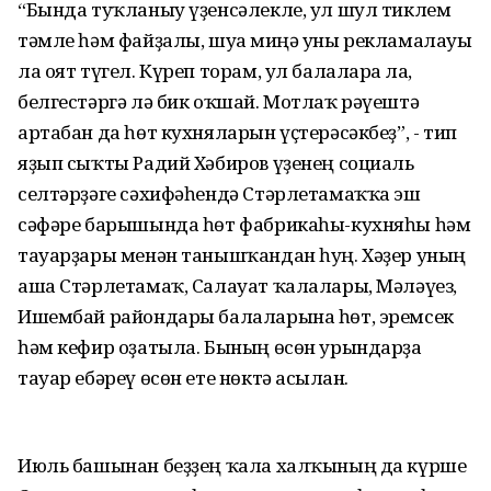
“Бында туҡланыу үҙенсәлекле, ул шул тиклем
тәмле һәм файҙалы, шуға миңә уны рекламалауы
ла оят түгел. Күреп торам, ул балаларға ла,
белгестәргә лә бик оҡшай. Мотлаҡ рәүештә
артабан да һөт кухняларын үҫтерәсәкбеҙ”, - тип
яҙып сыҡты Радий Хәбиров үҙенең социаль
селтәрҙәге сәхифәһендә Стәрлетамаҡҡа эш
сәфәре барышында һөт фабрикаһы-кухняһы һәм
тауарҙары менән танышҡандан һуң. Хәҙер уның
аша Стәрлетамаҡ, Салауат ҡалалары, Мәләүез,
Ишембай райондары балаларына һөт, эремсек
һәм кефир оҙатыла. Бының өсөн урындарҙа
тауар ебәреү өсөн ете нөктә асылған.
Июль башынан беҙҙең ҡала халҡының да күрше