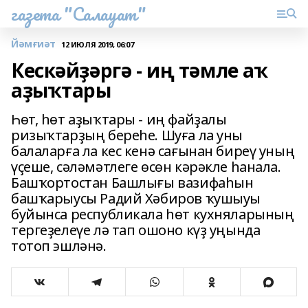
газета "Салауат"
Йәмғиәт
12 ИЮЛЯ 2019, 06:07
Кескәйҙәргә - иң тәмле аҡ
аҙыҡтары
Һөт, һөт аҙыҡтары - иң файҙалы
ризыҡтарҙың береһе. Шуға ла уны
балаларға ла кес кенә сағынан биреү уның
үҫеше, сәләмәтлеге өсөн кәрәкле һанала.
Башҡортостан Башлығы вазифаһын
башҡарыусы Радий Хәбиров ҡушыуы
буйынса республикала һөт кухняларының
тергеҙелеүе лә тап ошоно күҙ уңында
тотоп эшләнә.