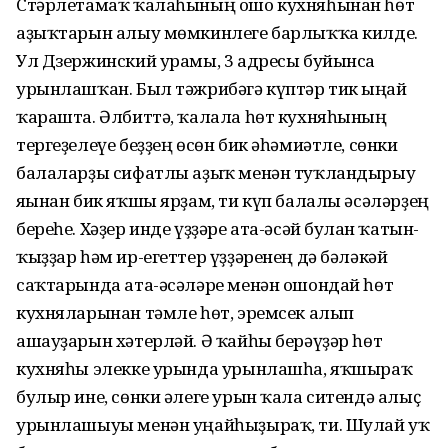
Стәрлетамаҡ ҡалаһының ошо кухняһынан һөт
аҙыҡтарын алыу мөмкинлеге барлыҡҡа килде.
Ул Дзержинский урамы, 3 адресы буйынса
урынлашҡан. Был тәжрибәгә күптәр тик ыңғай
ҡарашта. Әлбиттә, ҡалала һөт кухняһының
тергеҙелеүе беҙҙең өсөн бик әһәмиәтле, сөнки
балаларҙы сифатлы аҙыҡ менән туҡландырыу
яғынан бик яҡшы ярҙам, ти күп балалы әсәләрҙең
береһе. Хәҙер инде үҙҙәре ата-әсәй булған ҡатын-
ҡыҙҙар һәм ир-егеттер үҙҙәренең дә бәләкәй
саҡтарында ата-әсәләре менән ошондай һөт
кухняларынан тәмле һөт, эремсек алып
ашауҙарын хәтерләй. Ә ҡайһы берәүҙәр һөт
кухняһы элекке урында урынлашһа, яҡшыраҡ
булыр ине, сөнки әлеге урын ҡала ситендә алыҫ
урынлашыуы менән уңайһыҙыраҡ, ти. Шулай уҡ