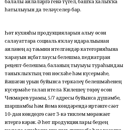
балалы ғаиләләргә генә түгел, башҡа халыҡҡа
һатылыуын да теләүселер бар.
Һөт кухняһы продукцияларын алыу өсөн
салауаттарға социаль яҡлау идаралығынан
ғаиләнең аҙ тәьмин ителгәндәр категорияһына
ҡарауын иҫбатлаусы белешмә, педиатрҙан
рецепт-белешмә, баланың тыуыуы тураһындағы
таныҡлыҡтың төп нөсхәһе һәм күсермәһе,
йәшәгән урын буйынса теркәлеү белешмәһенең
күсермәһе талап ителә. Килешеү төҙөү өсөн
Чекмарев урамы, 5/7 адресы буйынса дүшәмбе,
шаршамбы һәм йома көндәрендә иртәнге сәғәт
10-дан көндөҙгө сәғәт 3-кә тиклем мөрәжәғәт
итергә кәрәк. Ә һөт продукциялары беҙҙең