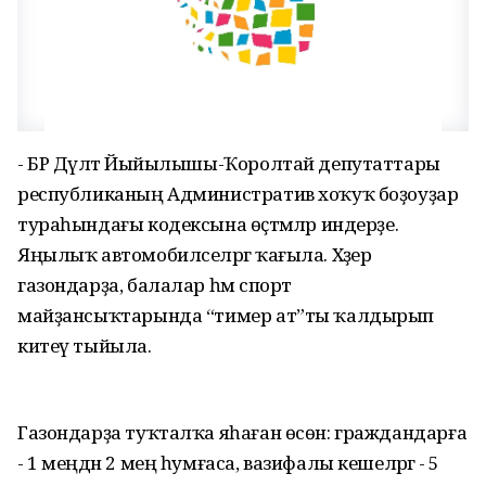
- БР Дәүләт Йыйылышы-Ҡоролтай депутаттары
республиканың Административ хоҡуҡ боҙоуҙар
тураһындағы кодексына өҫтәмәләр индерҙе.
Яңылыҡ автомобилселәргә ҡағыла. Хәҙер
газондарҙа, балалар һәм спорт
майҙансыҡтарында “тимер ат”ты ҡалдырып
китеү тыйыла.
Газондарҙа туҡталҡа яһаған өсөн: граждандарға
- 1 меңдән 2 мең һумғаса, вазифалы кешеләргә - 5