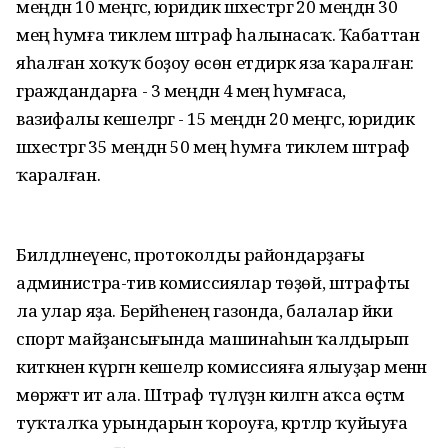
меңдән 10 меңгәсә, юридик шәхестәргә 20 меңдән 30
мең һумға тиклем штраф һалынасаҡ. Ҡабаттан
яһалған хоҡуҡ боҙоу өсөн етдирәк яза ҡаралған:
граждандарға - 3 меңдән 4 мең һумғаса,
вазифалы кешеләргә - 15 меңдән 20 меңгәсә, юридик
шәхестәргә 35 меңдән 50 мең һумға тиклем штраф
ҡаралған.
Билдәләнеүенсә, протоколды райондарҙағы
администра-тив комиссиялар төҙөй, штрафты
ла улар яҙа. Берәйһенең газонда, балалар йәки
спорт майҙансығында машинаһын ҡалдырып
киткәнен күргән кешеләр комиссияға ялыуҙар менән
мөрәжәғәт итә ала. Штраф түләүҙән килгән аҡса өҫтәмә
туҡталҡа урындарын ҡороуға, кәртәләр ҡуйыуға