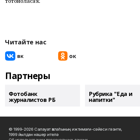
тотоноласаҡ.
Читайте нас
Партнеры
Фотобанк
Рубрика "Еда и
журналистов РБ
напитки"
© 1999-2026 Салауат ҡалаһының ижтимағи-сәйәси гәзите,
1999 йылдан нәшер ителә
Об использовании персональных данных