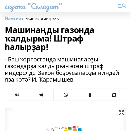
газета "Салауат"
Йәмғиәт
15 АПРЕЛЯ 2019, 09:55
Машинаңды газонда
ҡалдырма! Штраф
һалырҙар!
- Башҡортостанда машиналарҙы
газондарҙа ҡалдырған өсөн штраф
индерелде. Закон боҙоусыларҙы ниндәй
яза көтә? И. Ҡарамышев.