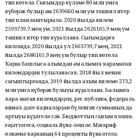
тип көтөлә. Сығымдар күләме 80 млн һумға
күберәк булыр һәм 2639660 млн һум тәшкил итер
тип планлаштырыла. 2020 йылда килем
2593739,7 мең һум, 2021 йылда 2626165,9 мең һум
тәшкил итер тип күҙаллана. Сығымдарға
килгәндә, 2020 йылда ул 2663739,7 мең, 2021
йылда 2686165,9 мең һум булыр тип көтөлә.
Ҡаҙна башлыса һалымдан һәм һалымға ҡарамаған
килемдәрҙән тулыланасаҡ. 2018 йыл менән
сағыштырғанда, 2019 йылда һалым килеме 273,2
млн һумға күберәк булыуы күҙаллана. Һалымға
ҡара-маған килемдәрҙең, рес-публика, федераль
кимәл-дәге ҡаҙналарҙан бүленгән сумманың да
артыуы күҙәтелә-сәк. Бюджеттың сығым өлөшө,
ғәҙәттәгесә, социаль йүнә-лешле. Мәғариф
өлкәһенә ҡаҙнаның 64 проценты йүнәлтелә.