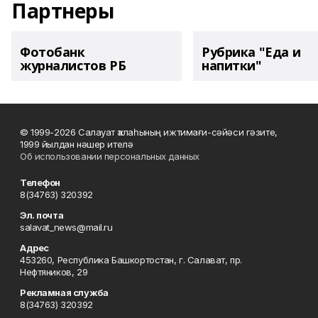
Партнеры
Фотобанк
Рубрика "Еда и
журналистов РБ
напитки"
© 1999-2026 Салауат ҡалаһының ижтимағи-сәйәси гәзите,
1999 йылдан нәшер ителә
Об использовании персональных данных
Телефон
8(34763) 320392
Эл. почта
salavat_news@mail.ru
Адрес
453260, Республика Башкортостан, г. Салават, пр.
Нефтяников, 29
Рекламная служба
8(34763) 320392