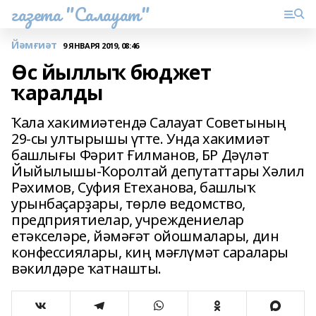
газета "Салауат"
Йәмғиәт
9 ЯНВАРЯ 2019, 08:46
Өс йыллыҡ бюджет
ҡаралды
Ҡала хакимиәтендә Салауат Советының
29-сы ултырышы үтте. Унда хакимиәт
башлығы Фәрит Ғилманов, БР Дәүләт
Йыйылышы-Ҡоролтай депутаттары Хәлил
Рәхимов, Суфия Етеханова, башлыҡ
урынбаҫарҙары, төрлө ведомство,
предприятиелар, учреждениелар
етәкселәре, йәмәғәт ойошмалары, дин
конфессиялары, киң мәғлүмәт саралары
вәкилдәре ҡатнашты.