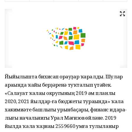
Йыйылышта бихисап һорауҙар ҡаралды. Шулар
араһында ҡайһы берҙәренә туҡталып үтәйек.
«Салауат ҡалаһы округының 2019 һәм планлы
2020, 2021 йылдар-ға бюджеты тураһында» ҡала
хакимиәте башлығы урынбаҫары, финанс идара-
лығы начальнигы Урал Мәғизов һөйләне. 2019
йылда ҡала ҡаҙнаһы 2559660 һумға тулыланыр