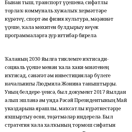
Бынан тыш, транспорт үҫешенә, сифатлы
торлаҡ-коммуналь хужалыҡ хеҙмәттәре
күрһәтеү, спорт һәм физик культура, мәҙәниәт
үҫеше, ҡала мөхитен булдырыу кеүек
программаларға ҙур иғтибар бирелә.
Ҡаланың 2030 йылға тиклемге иҡтисади-
социаль үҫеше менән ҡала хаки-миәтенең
иҡтисад, сәнәғәт һәм инвестициялар бүлеге
начальнигы Людмила Жонина таныштырҙы.
Уның белдере-үенсә, был документ 2017 йылдан
алып эшләнә һәм унда Рәсәй Президентының Май
указдарына ярашлы, маҡсатлы күрһәткестәрҙе
яҡшыртыу өсөн, төҙәтмәләр индерелә. Был
стратегия ҡала халҡының тормош сифатын