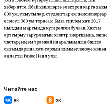
хәбәр итте. Ябай кешеләргә электрон карта хаҡы
800 һум, уҡыусылар, студенттар һәм пенсионерҙар
өсөн ул 380 һум торасаҡ. Быға тиклем хаҡ 2017
йылдың мартында күтәрелгән булған. Хаҡты
арттырыу зарурлығын электр энергияһына, запас
частарҙың һәм трамвай идаралығының башҡа
сығымдарына хаҡ-тарҙың ҡиммәтләнеүе менән
аңлатты Рәйес Наил улы.
Читайте нас