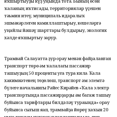
яҡшыртыуҙы күҙ уңында тота. Бының өсөн
ҡаланың иҡтисады, территориялар үҫешен
тәьмин итеү, муниципаль идаралыҡ
эшмәкәрлеген камиллаштырыу, кешеләргә
уңайлы йәшәү шарттары булдырыу, экологик
хәлде яҡшыртыу зарур.
Трамвай Салауатта ҙур һорау менән файҙаланған
транспорт төрө һәм ҡалалағы пассажир
ташыуҙың 50 проценты уға тура килә. Ҡала
хакимиәтенең төҙөлөш, транспорт һәм элемтә
бүлеге начальнигы Рәйес Кирәйев «Ҡала электр
транспортында пассажирҙарҙы һәм багаж ташыу
буйынса тарифтарҙы билдәләү тураһында» һорау
буйынса сығыш яһап, трамвайҙа йөрөү хаҡын 20
һумға тиклем күтәреү планлаштырыла, тип