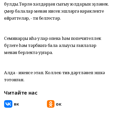
булды.Төрлө хәлдәрҙән сығыу юлдарын эҙләнек.
Үҫмер балалар менән нисек эшләргә кәрәклекте
өйрәттеләр, - ти белгестәр.
Семинарҙы иһә улар опека һәм попечителлек
бүлеге һәм тәрбиәгә бала алыусы ғаиләләр
менән берлектә уҙғара.
Алда - икенсе этап. Коллек-тив дәртләнеп эшкә
тотонған.
Читайте нас