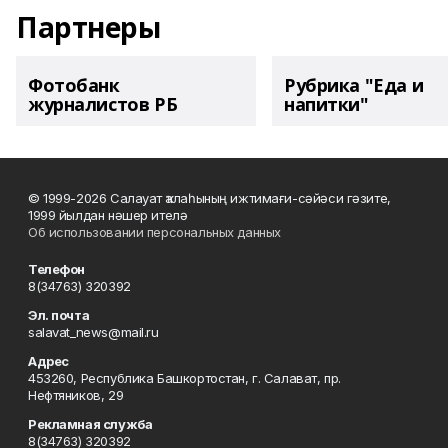
Партнеры
Фотобанк
Рубрика "Еда и
журналистов РБ
напитки"
© 1999-2026 Салауат ҡалаһының ижтимағи-сәйәси гәзите,
1999 йылдан нәшер ителә
Об использовании персональных данных
Телефон
8(34763) 320392
Эл. почта
salavat_news@mail.ru
Адрес
453260, Республика Башкортостан, г. Салават, пр.
Нефтяников, 29
Рекламная служба
8(34763) 320392