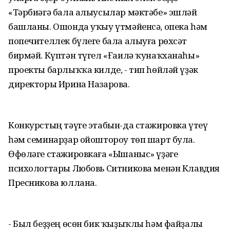
«Тәрбиәгә бала алыусылар мәктәбе» эшләй
башланы. Ошонда уҡыу үтмәйенсә, опека һәм
попечителлек бүлеге бала алыуға рөхсәт
бирмәй. Күптән түгел «Ғаилә ҡунаҡханаһы»
проекты барлыҡҡа килде, - тип һөйләй үҙәк
директоры Ирина Назарова.
Конкурстың тәүге этабын-да стажировка үтеү
һәм семинарҙар ойоштороу төп шарт була.
Өфөләге стажировкаға «Ышаныс» үҙәге
психологтары Любовь Ситникова менән Клавдия
Пресникова юллана.
- Был беҙҙең өсөн бик ҡыҙыҡлы һәм файҙалы