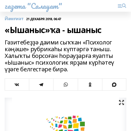
газета "Салауат"
Йәмғиәт
21 ДЕКАБРЯ 2018, 06:47
«Ышаныс»ҡа - ышаныс
Гәзитебеҙҙә даими сыҡҡан «Психолог
кәңәше» рубрикаһы күптәргә таныш.
Халыҡты борсоған һорауҙарға яуапты
«Ышаныс» психологик ярҙам күрһәтеү
үҙәге белгестәре бирә.