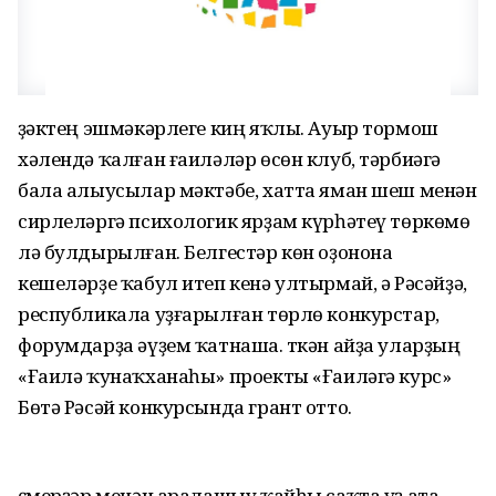
Үҙәктең эшмәкәрлеге киң яҡлы. Ауыр тормош
хәлендә ҡалған ғаиләләр өсөн клуб, тәрбиәгә
бала алыусылар мәктәбе, хатта яман шеш менән
сирлеләргә психологик ярҙам күрһәтеү төркөмө
лә булдырылған. Белгестәр көн оҙонона
кешеләрҙе ҡабул итеп кенә ултырмай, ә Рәсәйҙә,
республикала уҙғарылған төрлө конкурстар,
форумдарҙа әүҙем ҡатнаша. Үткән айҙа уларҙың
«Ғаилә ҡунаҡханаһы» проекты «Ғаиләгә курс»
Бөтә Рәсәй конкурсында грант отто.
Үҫмерҙәр менән аралашыу ҡайһы саҡта үҙ ата-