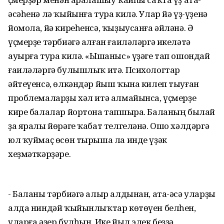
әсәһенә лә ҡыйынға тура килә. Улар йә үҙ-үҙенә
йомола, йә киреһенсә, ҡыҙыусанға әйләнә. Ә
үҫмерҙе тәрбиәгә алған ғаиләләргә икеләтә
ауырға тура килә. «Ышаныс» үҙәге тап ошондай
ғаиләләргә булышлыҡ итә. Психологтар
әйтеүенсә, өлкәндәр йыш ҡына килеп тыуған
проблемаларҙы хәл итә алмайынса, үҫмерҙе
кире балалар йортона тапшыра. Баланың былай
ҙа яралы йөрәге ҡабат телгеләнә. Ошо хәлдәргә
юл ҡуймаҫ өсөн тырыша ла инде үҙәк
хеҙмәткәрҙәре.
- Баланы тәрбиәгә алыр алдынан, ата-әсә уларҙы
алда ниндәй ҡыйынлыҡтар көтөүен белһен,
уларға әҙер булһын. Ике йыл элек беҙҙә