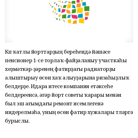
Күп ҡатлы йорттарҙың береһендә йәшәүсе
пенсионер 1-се торлаҡ-файҙаланыу участкаһы
хеҙмәткәр-ҙәренең фатирҙағы радиаторҙы
алыштырыу өсөн хаҡ алыуҙарына ризаһыҙлыҡ
белдерҙе. Идара итеүсе компания етәксеһе
белдереүенсә, әгәр йорт советы ҡарары менән
был эш ағымдағы ремонт исемлегенә
индерелмәһә, уның өсөн фатир хужалары түләргә
бурыслы.