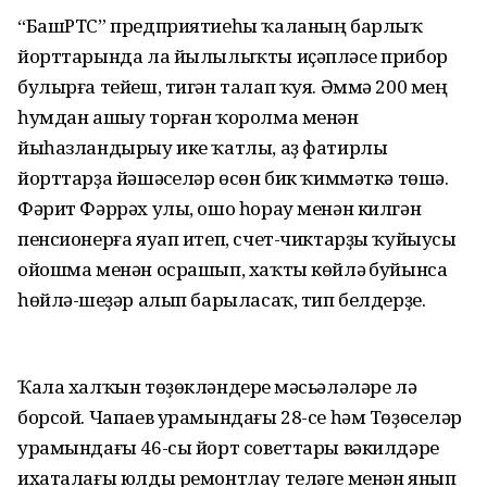
“БашРТС” предприятиеһы ҡаланың барлыҡ
йорттарында ла йылылыҡты иҫәпләүсе прибор
булырға тейеш, тигән талап ҡуя. Әммә 200 мең
һумдан ашыу торған ҡоролма менән
йыһазландырыу ике ҡатлы, аҙ фатирлы
йорттарҙа йәшәүселәр өсөн бик ҡиммәткә төшә.
Фәрит Фәррәх улы, ошо һорау менән килгән
пенсионерға яуап итеп, счет-чиктарҙы ҡуйыусы
ойошма менән осрашып, хаҡты көйләү буйынса
һөйлә-шеүҙәр алып барыласаҡ, тип белдерҙе.
Ҡала халҡын төҙөкләндереү мәсьәләләре лә
борсой. Чапаев урамындағы 28-се һәм Төҙөүселәр
урамындағы 46-сы йорт советтары вәкилдәре
ихаталағы юлды ремонтлау теләге менән янып