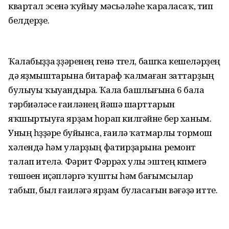
квартал эсенә ҡуйыу мәсьәләһе ҡараласаҡ, тип
белдерҙе.
Ҡалабыҙҙа үҙҙәренең генә түгел, башҡа кешеләрҙең
дә яҙмыштарына битараф ҡалмаған заттарҙың
булыуы ҡыуандыра. Ҡала башлығына 6 бала
тәрбиәләүсе ғаиләнең йәшәү шарттарын
яҡшыртыуға ярҙам һорап килгәйне бер ханым.
Уның һүҙҙәре буйынса, ғаилә ҡатмарлы тормош
хәлендә һәм уларҙың фатирҙарына ремонт
талап ителә. Фәрит Фәррәх улы эштең күпмегә
төшөүен иҫәпләргә ҡушты һәм бағымсылар
табып, был ғаиләгә ярҙам буласағын вәғәҙә итте.