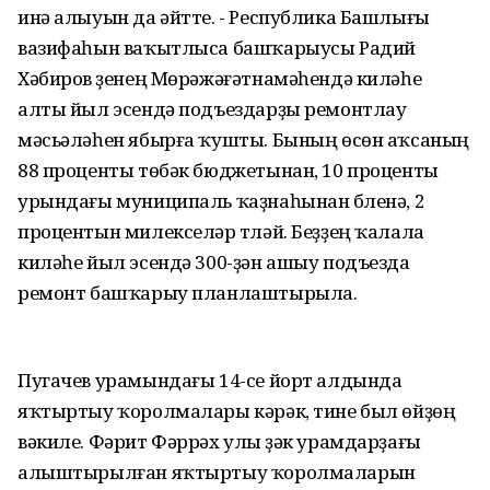
инә алыуын да әйтте. - Республика Башлығы
вазифаһын ваҡытлыса башҡарыусы Радий
Хәбиров үҙенең Мөрәжәғәтнамәһендә киләһе
алты йыл эсендә подъездарҙы ремонтлау
мәсьәләһен ябырға ҡушты. Бының өсөн аҡсаның
88 проценты төбәк бюджетынан, 10 проценты
урындағы муниципаль ҡаҙнаһынан бүленә, 2
процентын милекселәр түләй. Беҙҙең ҡалала
киләһе йыл эсендә 300-ҙән ашыу подъезда
ремонт башҡарыу планлаштырыла.
Пугачев урамындағы 14-се йорт алдында
яҡтыртыу ҡоролмалары кәрәк, тине был өйҙөң
вәкиле. Фәрит Фәррәх улы үҙәк урамдарҙағы
алыштырылған яҡтыртыу ҡоролмаларын