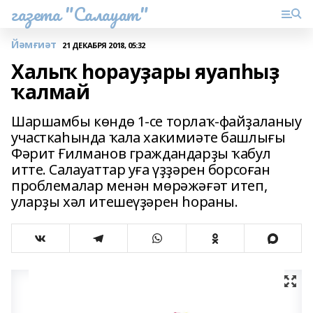
газета "Салауат"
Йәмғиәт
21 ДЕКАБРЯ 2018, 05:32
Халыҡ һорауҙары яуапһыҙ
ҡалмай
Шаршамбы көндө 1-се торлаҡ-файҙаланыу
участкаһында ҡала хакимиәте башлығы
Фәрит Ғилманов граждандарҙы ҡабул
итте. Салауаттар уға үҙҙәрен борсоған
проблемалар менән мөрәжәғәт итеп,
уларҙы хәл итешеүҙәрен һораны.