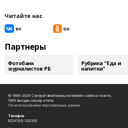
Читайте нас
Партнеры
Фотобанк
Рубрика "Еда и
журналистов РБ
напитки"
© 1999-2026 Салауат ҡалаһының ижтимағи-сәйәси гәзите,
1999 йылдан нәшер ителә
Об использовании персональных данных
Телефон
8(34763) 320392