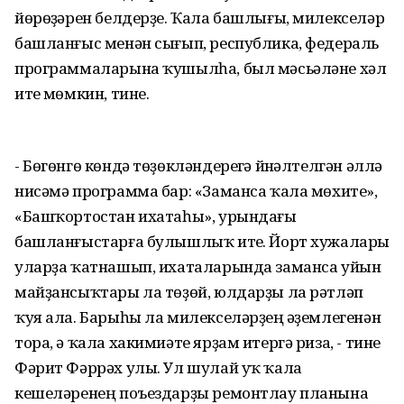
йөрөүҙәрен белдерҙе. Ҡала башлығы, милекселәр
башланғыс менән сығып, республика, федераль
программаларына ҡушылһа, был мәсьәләне хәл
итеү мөмкин, тине.
- Бөгөнгө көндә төҙөкләндереүгә йүнәлтелгән әллә
нисәмә программа бар: «Заманса ҡала мөхите»,
«Башҡортостан ихатаһы», урындағы
башланғыстарға булышлыҡ итеү. Йорт хужалары
уларҙа ҡатнашып, ихаталарында заманса уйын
майҙансыҡтары ла төҙөй, юлдарҙы ла рәтләп
ҡуя ала. Барыһы ла милекселәрҙең әүҙемлегенән
тора, ә ҡала хакимиәте ярҙам итергә риза, - тине
Фәрит Фәррәх улы. Ул шулай уҡ ҡала
кешеләренең поъездарҙы ремонтлау планына