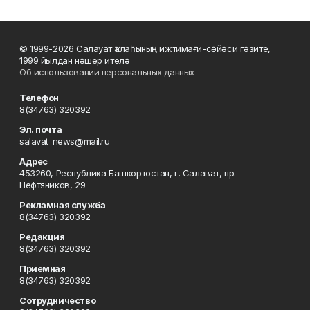
© 1999-2026 Салауат ҡалаһының ижтимағи-сәйәси гәзите,
1999 йылдан нәшер ителә
Об использовании персональных данных
Телефон
8(34763) 320392
Эл. почта
salavat_news@mail.ru
Адрес
453260, Республика Башкортостан, г. Салават, пр.
Нефтяников, 29
Рекламная служба
8(34763) 320392
Редакция
8(34763) 320392
Приемная
8(34763) 320392
Сотрудничество