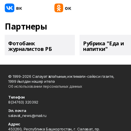
Партнеры
Фотобанк
Рубрика "Еда и
журналистов РБ
напитки"
© 1999-2026 Салауат ҡалаһының ижтимағи-сәйәси гәзите,
1999 йылдан нәшер ителә
Об использовании персональных данных
Телефон
8(34763) 320392
Эл. почта
salavat_news@mail.ru
Адрес
453260, Республика Башкортостан, г. Салават, пр.