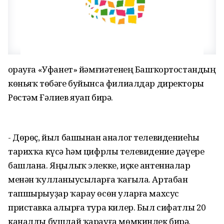
Һорауға «Уфанет» йәмғиәтенең Башҡортостандың
көньяҡ төбәге буйынса филиалдар директоры
Рөстәм Ғәлиев яуап бирә.
- Дөрөҫ, йыл башынан аналог телевидениеһы
тарихҡа күсә һәм цифрлы телевидение дәүере
башлана. Яңылыҡ элекке, иҫке антенналар
менән ҡулланыусыларға ҡағыла. Артабан
тапшырыуҙар ҡарау өсөн уларға махсус
приставка алырға тура килер. Был сифатлы 20
каналды бушлай ҡарауға мөмкинлек бирә.