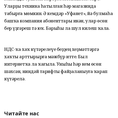
Уларҙы техника һатылған һәр магазинда
табырға мөмкин. Ә кемдәр «Уфанет», йә булмаһа
башҡа компания абоненттары икән, улар өсөн
бер үҙгәреш тә юҡ. Барыһы ла шул килеш ҡала.
НДС-ҡа хаҡ күтәрелеүе беҙҙең хеҙмәттәргә
хаҡты арттырырға мәжбүр итте. Был
интернетҡа ла ҡағыла. Уныһы һәр кем өсөн
шәхсән, ниндәй тарифты файҙаланыуға ҡарап
күтәрелә.
Читайте нас