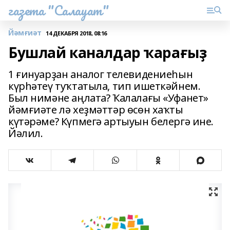
газета "Салауат"
Йәмғиәт
14 ДЕКАБРЯ 2018, 08:16
Бушлай каналдар ҡарағыҙ
1 ғинуарҙан аналог телевидениеһын
күрһәтеү туҡтатыла, тип ишеткәйнем.
Был нимәне аңлата? Ҡалалағы «Уфанет»
йәмғиәте лә хеҙмәттәр өсөн хаҡты
күтәрәме? Күпмегә артыуын белергә ине.
Йәлил.