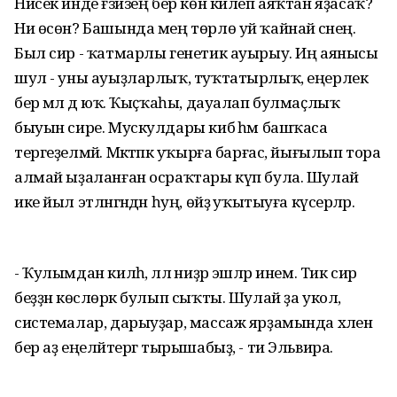
Нисек инде ғәзизең бер көн килеп аяҡтан яҙасаҡ?
Ни өсөн? Башында мең төрлө уй ҡайнай әсәнең.
Был сир - ҡатмарлы генетик ауырыу. Иң аянысы
шул - уны ауыҙларлыҡ, туҡтатырлыҡ, еңерлек
бер әмәл дә юҡ. Ҡыҫҡаһы, дауалап булмаҫлыҡ
быуын сире. Мускулдары кибә һәм башҡаса
тергеҙелмәй. Мәктәпкә уҡырға барғас, йығылып тора
алмай ыҙаланған осраҡтары күп була. Шулай
ике йыл этләнгәндән һуң, өйҙә уҡытыуға күсерәләр.
- Ҡулымдан килһә, әллә ниҙәр эшләр инем. Тик сир
беҙҙән көслөрәк булып сыҡты. Шулай ҙа укол,
системалар, дарыуҙар, массаж ярҙамында хәлен
бер аҙ еңеләйтергә тырышабыҙ, - ти Эльвира.