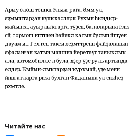
Арыу өлөш төшкән Эльви-раға. Әммә ул,
яҙмыштарҙан күпкә көслөрәк. Рухын һындыр-
майынса, ауырлыҡтарға түҙеп, балаларына ғәзиз
әсәй, тормош иптәшенә һөйөклә ҡатын булып йәшәүен
дауам итә. Гел генә такси хеҙмәттәренән файҙаланып
яфаланған ҡатын машина йөрөтөүгә таныҡлыҡ
ала, автомобилле лә була, хәҙер үҙе руль артында
елдерә. Ҡыйын-лыҡтарҙан ҡурҡмай, үҙе менән
йәнәшә атларға риза булған Фиданына ул сикһеҙ
рәхмәтле.
Читайте нас