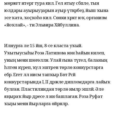
мөрәжәғәт итергә тура килә. Гел ятыу сәбәпле, тын
юлдары ауырыуҙарын ауыр үткәрәбеҙ, йыш ҡына
эсе ҡата, ҡоҫҡоһо килә. Сөнки хәрәкәт юҡ, организм
«йоҡлай», - ти Эльвира Хәйбуллина.
Илнурға әле 15 йәш, 8-се класта уҡый.
Уҡытыусыһы Роза Латипова көн һайын килеп,
уның менән шөғөлләнә. Улай ғына түгел, баланың
һәләтен күреп, ҡул эштәрен төрлө конкурстарға
ебәрә. Егет әллә нисәмә тапҡыр Бөтә Рәсәй
конкурстарында I, II дәрәжәле дипломдарға лайыҡ
булған. Пластилиндан төрлө нәмәләр эшләй. Әле
яңыраҡ йыр дәресе лә инә башлаған. Роза Руфат
ҡыҙы менән йырларға өйрәнәләр.