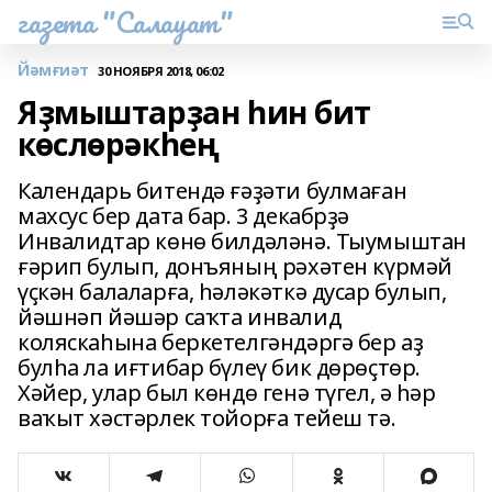
газета "Салауат"
Йәмғиәт
30 НОЯБРЯ 2018, 06:02
Яҙмыштарҙан һин бит
көслөрәкһең
Календарь битендә ғәҙәти булмаған
махсус бер дата бар. 3 декабрҙә
Инвалидтар көнө билдәләнә. Тыумыштан
ғәрип булып, донъяның рәхәтен күрмәй
үҫкән балаларға, һәләкәткә дусар булып,
йәшнәп йәшәр саҡта инвалид
коляскаһына беркетелгәндәргә бер аҙ
булһа ла иғтибар бүлеү бик дөрөҫтөр.
Хәйер, улар был көндө генә түгел, ә һәр
ваҡыт хәстәрлек тойорға тейеш тә.