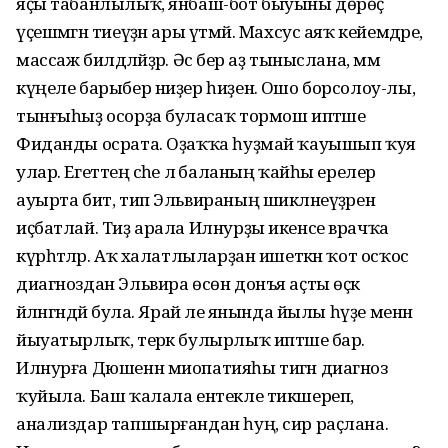
яҫы табанлылыҡ, янбаш-бот быуыны дөрөҫ
үҫешмәгән тиеүҙән ары үтмәй. Махсус аяҡ кейемдәре,
массаж билдәләйҙәр. Әсә бер аҙ тыныслана, әммә
күңеле барыбер ниҙер һиҙенә. Ошо борсолоу-лы,
тынғыһыҙ осорҙа буласаҡ тормош иптәше
Фиданды осрата. Оҙаҡҡа һуҙмай ҡауышып ҡуя
улар. Егеттең әсәһе лә баланың ҡайһы ерелер
ауырта бит, тип Эльвираның шикләнеүҙәрен
иҫбатлай. Тиҙ арала Илнурҙы икенсе врачҡа
күрһәтәләр. Аҡ халатлыларҙан ишеткән ҡот осҡос
диагноздан Эльвира өсөн донъя аҫты өҫкә
әйләнгәндәй була. Ярай әле янында йылы һүҙе менән
йыуатырлыҡ, терәк булырлыҡ иптәше бар.
Илнурға Дюшенн миопатияһы тигән диагноз
ҡуйыла. Баш ҡалала ентекле тикшереп,
анализдар тапшырғандан һуң, сир раҫлана.