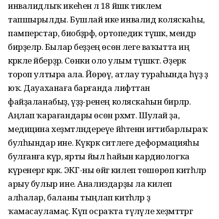
инвалидлыҡ икеһенә лә 18 йәшкә тиклем
тапшырылды. Бушлай ике инвалид коляскаһы,
памперстар, биобәҙрәф, ортопедик түшәк, мендәр
бирҙеләр. Былар беҙҙең өсөн әлеге ваҡытта иң
кәрәкле әйберҙәр. Сөнки оло улым түшәктә. Әҙерәк
тороп ултыра ала. Йөрөү, атлау тураһында һүҙ ҙә
юҡ. Дауаханаға барғанда лифттан
файҙаланабыҙ, үҙҙә-ренең коляскаһын бирәләр.
Аңлап ҡарағандары өсөн рәхмәт. Шулай ҙа,
медицина хеҙмәтләндереүе йәһәтенән иғтибарлыраҡ
булһындар ине. Күкрәк ситлеге деформацияһы
булғанға күрә, ярты йыл һайын кардиологҡа
күренергә кәрәк. ЭКГ-ны өйгә килеп төшөрөп китһәләр
арыу булыр ине. Анализдарҙы ла килеп
алһалар, баланы тыңлап китһәләр ҙә
ҡамасауламаҫ. Күп осраҡта түләүле хеҙмәттәргә