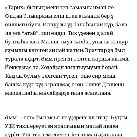
«Тарих» бының менән генә тамамланмай әле.
Фидан Эльвираны кәләш итеп алғанда бер ҙә
өйләнмәгән була. Илнурҙы үҙ балаһылай күрә, бала
ла уға “атай”, тип өндәшә. Тик үҙенең дә атай
булғыһы килә. Малай тыуа ҡалһа, уны ла Илнур
яҙмышы көтәсәген аңлай ҡатын. Врачтар ҙа был
турала иҫкәртә. Әммә иренең теләгенә ҡаршы килмәй.
Йөккә уҙғас та, Хоҙайҙан ҡыҙ тыуыуын һорай.
Ҡыҙлы булыу теләгенән түгел, ә ошо сир менән
башҡа күҙгә-күҙ осрашмаҫ өсөн. Сөнки Дюшенн
миопатияһы малайҙарҙа ғына асыҡлана.
Әммә... «өҫтә» был мәсьәлә-не үҙҙәренсә хәл итәләр. Һуңғы
УЗИ тикшереүе генә яралғының малай икәнен
күрһәтә. Уға тиклем енесен белә алмай аҙаплана