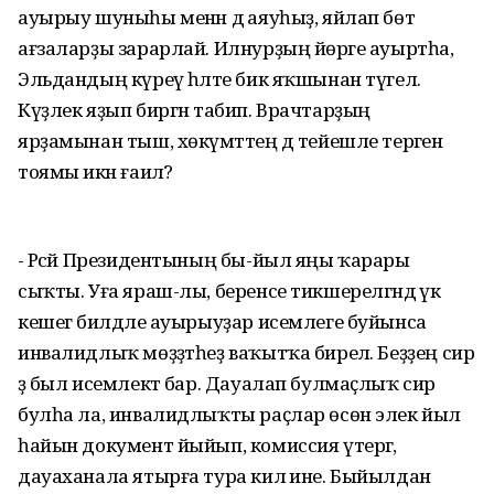
ауырыу шуныһы менән дә аяуһыҙ, яйлап бөтә
ағзаларҙы зарарлай. Илнурҙың йөрәге ауыртһа,
Эльдандың күреү һәләте бик яҡшынан түгел.
Күҙлек яҙып биргән табип. Врачтарҙың
ярҙамынан тыш, хөкүмәттең дә тейешле терәген
тоямы икән ғаилә?
- Рәсәй Президентының бы-йыл яңы ҡарары
сыҡты. Уға яраш-лы, беренсе тикшерелгәндә үк
кешегә билдәле ауырыуҙар исемлеге буйынса
инвалидлыҡ мөҙҙәтһеҙ ваҡытҡа бирелә. Беҙҙең сир
ҙә был исемлектә бар. Дауалап булмаҫлыҡ сир
булһа ла, инвалидлыҡты раҫлар өсөн элек йыл
һайын документ йыйып, комиссия үтергә,
дауаханала ятырға тура килә ине. Быйылдан