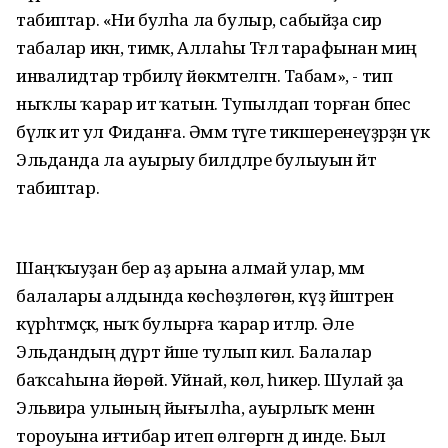
табиптар. «Ни булһа ла булыр, сабыйҙа сир
табалар икән, тимәк, Аллаһы Тәғәлә тарафынан миңә
инвалидтар тәрбиәләү йөкмәтелгән. Табам», - тип
ныҡлы ҡарар итә ҡатын. Тупылдап торған бәпес
бүләк итә ул Фиданға. Әммә тәүге тикшеренеүҙәрҙән үк
Эльданда ла ауырыу билдәләре булыуын әйтә
табиптар.
Шаңҡыуҙан бер аҙ арына алмай улар, әммә
балалары алдында көсһөҙлөгөн, күҙ йәштәрен
күрһәтмәҫкә, ныҡ булырға ҡарар итәләр. Әле
Эльдандың дүрт йәше тулып килә. Балалар
баҡсаһына йөрөй. Уйнай, көлә, һикерә. Шулай ҙа
Эльвира улының йығылһа, ауырлыҡ менән
тороуына иғтибар итеп өлгөргән дә инде. Был