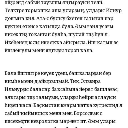
өйҙәрендә сабый тауышы яңғырауын теләй.
Теләктәре тормошҡа аша уларҙың, улдары Илнур
донъяға килә. Ата-әсә булыу бәхетен татыған пар
күктең етенсе ҡатында була. Әммә ғаилә усағы
нисек тиҙ тоҡанған булһа, шулай тиҙ һүнә лә.
Икеһенең юлы ике яҡҡа айырыла. Йәш ҡатын өс
йәшлек улы менән яңғыҙы тороп ҡала.
Бала йәштәштәре кеүек үҫешә, башҡаларҙан бер
нимәһе менән дә айырылмай. Тик, Эльвира
Ильнурҙы балалар баҡсаһына йөрөтә башлағас,
аяҡтары тиҙ талыуын, уларҙы һөйрәп атлауын
һиҙеп ҡала. Баҫҡыстан юғары ҡатҡа күтәрелгәндә лә
сабый ҡыйынлыҡ менән менә. Борсолған әсә
кисекмәҫтән неврологҡа мөрә-жәғәт итә. Әммә улары