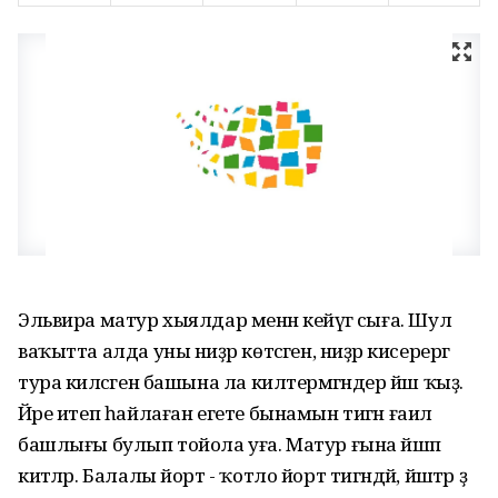
Эльвира матур хыялдар менән кейәүгә сыға. Шул
ваҡытта алда уны ниҙәр көтәсәген, ниҙәр кисерергә
тура киләсәген башына ла килтермәгәндер йәш ҡыҙ.
Йәре итеп һайлаған егете бынамын тигән ғаилә
башлығы булып тойола уға. Матур ғына йәшәп
китәләр. Балалы йорт - ҡотло йорт тигәндәй, йәштәр ҙә