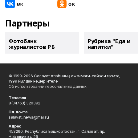
Партнеры
Фотобанк
Рубрика "Еда и
журналистов РБ
напитки"
© 1999-2026 Салауат ҡалаһының ижтимағи-сәйәси гәзите,
1999 йылдан нәшер ителә
Об использовании персональных данных
Телефон
8(34763) 320392
Эл. почта
salavat_news@mail.ru
Адрес
453260, Республика Башкортостан, г. Салават, пр.
Нефтяников, 29