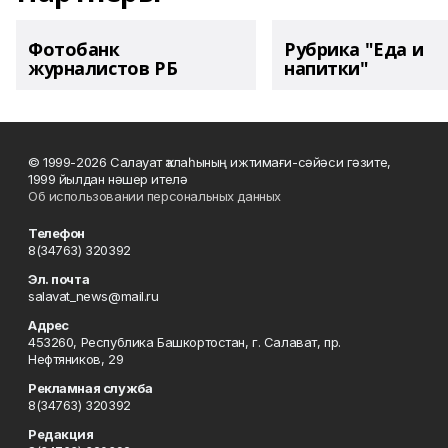
Фотобанк
Рубрика "Еда и
журналистов РБ
напитки"
© 1999-2026 Салауат ҡалаһының ижтимағи-сәйәси гәзите,
1999 йылдан нәшер ителә
Об использовании персональных данных
Телефон
8(34763) 320392
Эл. почта
salavat_news@mail.ru
Адрес
453260, Республика Башкортостан, г. Салават, пр.
Нефтяников, 29
Рекламная служба
8(34763) 320392
Редакция