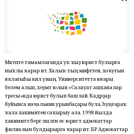
Мәктәпте тамамлағанда уҡ ҡыҙ юрист булырға
ныҡлы ҡарар итә. Халыҡ-тың мәнфәғәтен, хоҡуғын
яҡлағыһы килә уның. Университетта юғары
белем алып, хеҙмәт юлын «Салауат ашханалар
тресы»нда юрист булып башлай. Кадрҙар
буйынса начальник урынбаҫары була, һуңғараҡ
ҡала хакимиәтенә саҡырыу ала. 1998 йылда
хакимиәттә бергә эшләгән өс юрист адвокаттар
филиалын булдырырға ҡарар итә. БР Адвокаттар