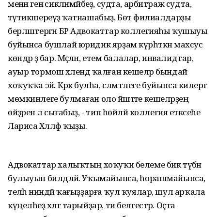
менән генә сикләнмәйбеҙ, судта, арбитраж судта,
тәүтикшереүҙә ҡатнашабыҙ. Бөтә филиалдарҙы
берләштергән БР Адвокаттар коллегияһы ҡушыуы
буйынса бушлай юридик ярҙам күрһәткән махсус
көндәр ҙә бар. Мәҫәлән, етем балалар, инвалидтар,
ауыр тормош хәлендә ҡалған кешеләр бындай
хоҡуҡҡа эйә. Кәрәк булһа, сәләмәтлеге буйынса килергә
мөмкинлеге булмаған оло йәштәге кешеләрҙең
өйҙәренә лә сығабыҙ, - тип һөйләй коллегия етәксеһе
Лариса Хәлләф ҡыҙы.
Адвокаттар халыҡтың хоҡуҡи белеме бик түбән
булыуын билдәләй. Уҡымайынса, һорашмайынса,
теләһә ниндәй ҡағыҙҙарға ҡул ҡуялар, шул арҡала
күңелһеҙ хәлгә тарыйҙар, ти белгестәр. Оҫта