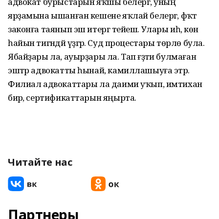
адвокат бурыстарын яҡшы белергә, уның
ярҙамына ышанған кешене яҡлай белергә, фәҡәт
законға таянып эш итергә тейеш. Улары иһә, көн
һайын тигәндәй үҙгәрә. Суд процестары төрлө була.
Ябайҙары ла, ауырҙары ла. Тап ғәҙәти булмаған
эштәр адвокатты һынай, камилла­шыуға этәрә.
Филиал адвокаттары ла даими уҡып, имтихан
бирә, сертификаттарын яңырта.
Читайте нас
Партнеры