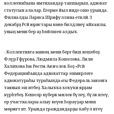
коллегияһына имтихандар тапшырып, адвокат
статусын алалар. Егерме йыл инде ошо урында.
Филиалды Лариса Шәрифуллина етәкләй. 3
декабрҙә Рәсәй юристары көнө билдәләнеү айҡанлы,
уның менән бер аҙ һөйләшеп алдыҡ.
- Коллективта минең менән бергә биш кешебеҙ:
Флүрә Ғәфүрова, Людмила Кошелева, Лилиә
Халиҡова һәм Рөстәм Аязғолов. Беҙ «Рәсәй
Федерацияһында адвокаттар эшмәкәрлеге
адвокатураһы тураһында»ғы Федераль законға
таянып эш итәбеҙ. Халыҡҡа хоҡуҡи ярҙам
күрһәтәбеҙ. Кешеләр күберәк милек бүлеү, бүләк итеү,
ер участкалары алыу кеүек һорауҙар менән
мөрәжәғәт итә. Урында граждандарҙы ҡабул итеү