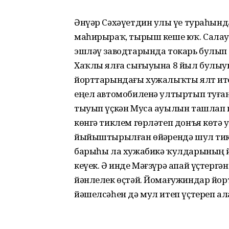
Әнүәр Сәхәүетдин улы үҙе тураһынд
маһирыраҡ, тырыш кеше юҡ. Сала
эшләү заводтарында токарь булып 
Хаҡлы ялға сығыуына 8 йыл булыуы
йорттарындағы хужалыҡты ялт ите
еңел автомобиленә ултыртып туған
тыуып үҫкән Муса ауылын ташлап к
көнгә тиклем гөрләтеп донъя көтә 
йыйыштырылған өйҙәрендә шул тикле
барыһы ла хужабикә ҡулдарының 
кеүек. Ә инде Мәғзүрә апай үҫтергә
йәнлелек өҫтәй. Йомағужиндар йор
йәшелсәһен дә мул итеп үҫтереп ал