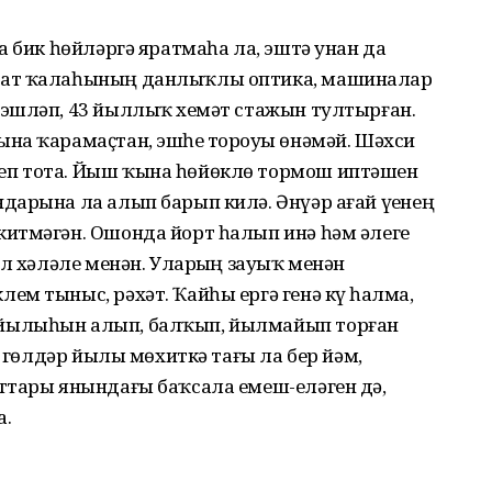
а бик һөйләргә яратмаһа ла, эштә унан да
уат ҡалаһының данлыҡлы оптика, машиналар
эшләп, 43 йыллыҡ хеҙмәт стажын тултырған.
на ҡарамаҫтан, эшһеҙ тороуҙы өнәмәй. Шәхси
п тота. Йыш ҡына һөйөклө тормош иптәшен
дарына ла алып барып килә. Әнүәр ағай үҙенең
итмәгән. Ошонда йорт һалып инә һәм әлеге
ул хәләле менән. Уларҙың зауыҡ менән
м тыныс, рәхәт. Ҡайһы ергә генә күҙ һалма,
йылыһын алып, балҡып, йылмайып торған
н гөлдәр йылы мөхиткә тағы ла бер йәм,
ттары янындағы баҡсала емеш-еләген дә,
а.