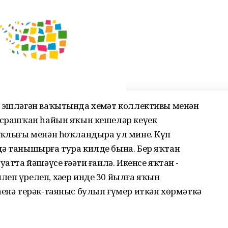
а эшләгән ваҡытында хеҙмәт коллективы менән
 осрашҡан һайын яҡын кешеләр кеүек
саҡлығы менән һоҡландыра ул мине. Күп
дә танышырға тура килде бына. Бер яҡтан
атта йәшәүсе ғәҙәти ғаилә. Икенсе яҡтан -
еп үрелеп, хәҙер инде 30 йылға яҡын
һенә терәк-таяныс булып ғүмер иткән хөрмәткә