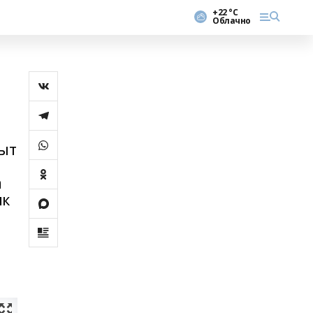
+22 °С
Облачно
ҡыт
а
ик