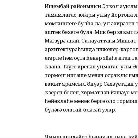
Ишембай районының Этҡол ауылы ҡ
тамамлағас, юғары уҡыу йортона л
мөмкинлеге булһа ла, ул әхирәтен
эштән бәхете була. Мин бер ваҡытта 
Мәғзүрә апай. Салауаттағы Минват
архитектураһында инженер-картоло
егәрле һәм оҫта һөнәр эйәһе итеп
ҡаҙана. Тәүге иренән уңмағас, улы Ән
тормош иптәше менән осраҡлы ғын
ваҡыт ярҙамсыл Әнүәр Сәхәүетдин у
ҡәҙерен белеп, хөрмәтләп йәшәүе м
һөйөклөһө менән бергә оло тормош 
бүләгә олатай-өләсәй улар.
Яҙмыш ниндәйҙер һынау алдына ҡу