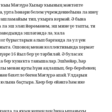
ыҙы Мәғзүрә Хызыр ҡыҙының мәктәпте
а, урта һөнәри белем учреждениеһына ла инеү
 ташламайым тип, уҡырға кермәй. Ә бына
ла эш эҙләп йөрөмәнем, эш мине үҙе тапты, ти
 заводында эшләгәндә лә, ҡала
г бурыстарын алып барғанда ла ул үҙен
 таныта. Ошоноң менән коллективында хөрмәт
үәрҙе 16 йыл бер үҙе тәрбиләй. Ә буласаҡ
а бер ҡунаҡта танышалар. Эшһөйәр, һәр
лы менән ярты һүҙҙән аңлашып, бер-береһенең
енән бәхетле бөгөн Мәғзүрә апай. Улдарын
юлына баҫтыра. Хәҙер бер ейәнгә һәм ике
йғанда ла яҡын кешеңдең һиңә ышаныуы,