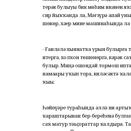
терәк булыуы бик мөһим икәнен яҡ
сир йыҡҡанда ла, Мәғзүрә апай уны
шөкөр, хәҙер мине машинаһында ла 
- Ғаиләлә хыянатҡа урын булырға т
итергә, холҡон төшөнөргә, кәрәк саҡ
булыр. Миңә ошондай тормош иптәш
намаҙҙарҙы уҡып тора, киләсәктә ҡа
ҡыҙы.
Һөйөүҙәре тураһында әллә ни артыҡ һү
ҡараштарынан бер-береһенә булған
саҡ матур тәьҫораттар ҡалдыра. 