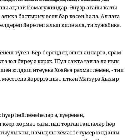
шы аңлай Йомағужиндар. Әнүәр ағайҙы ҡаты
 аяҡҡа баҫтырыу өсөн бар көсөн һала. Аллаға
елдереп йөрөтөп алып килә ала, ти хужабикә.
ейеш түгел. Бер-береңдең эшен аңларға, ярҙам
та юл биреү ҙә кәрәк. Шул саҡта ғаилә лә ныҡ
ен юлдаш итеүенә Хоҙайға рәхмәтлемен, - тип
ла мәсетенә йөрөргә ниәт иткән Мәғзүрә Хызыр
ҙҙәр һөйләмәһәләр ҙә, күҙҙәренән,
 ҡәҙер-хөрмәт сағылып торған ғаиләләр һәр
Татыулыҡты, намыҫлы хеҙмәтте ғүмер юлдашы