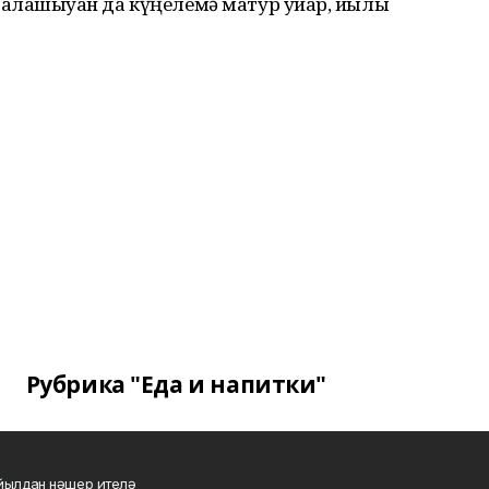
алашыуҙан да күңелемә матур уйҙар, йылы
Рубрика "Еда и напитки"
 йылдан нәшер ителә