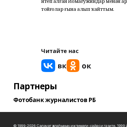
итеп алған Йомағужиндар менән ар
тойғолар ғына алып ҡайттым.
Читайте нас
Партнеры
Фотобанк журналистов РБ
© 1999-2026 Салауат ҡалаһының ижтимағи-сәйәси гәзите, 1999