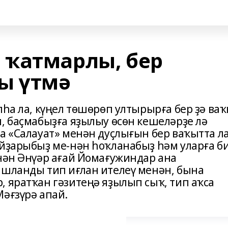
 ҡатмарлы, бер
ы үтмә
лһа ла, күңел төшөрөп ултырырға бер ҙә ва
, баҫмабыҙға яҙылыу өсөн кешеләрҙе лә
а «Салауат» менән дуҫлығын бер ваҡытта л
айҙарыбыҙ ме-нән һоҡланабыҙ һәм уларға б
енән Әнүәр ағай Йомағужиндар ана
ашланды тип иғлан ителеү менән, бына
, яратҡан гәзитеңә яҙылып сыҡ, тип аҡса
Мәғзүрә апай.