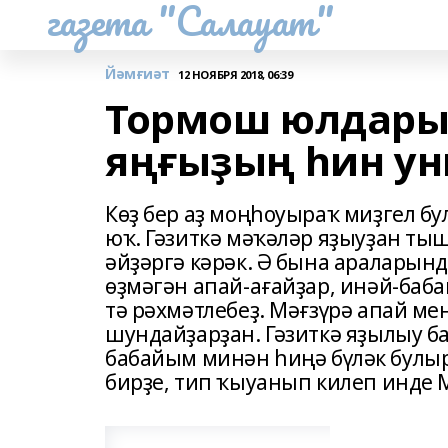
газета "Салауат"
Йәмғиәт
12 НОЯБРЯ 2018, 06:39
Тормош юлдары
яңғыҙың һин ун
Көҙ бер аҙ моңһоуыраҡ миҙгел бу
юҡ. Гәзиткә мәҡәләр яҙыуҙан тыш
әйҙәргә кәрәк. Ә бына араларынд
өҙмәгән апай-ағайҙар, инәй-баб
тә рәхмәтлебеҙ. Мәғзүрә апай м
шундайҙарҙан. Гәзиткә яҙылыу б
бабайым минән һиңә бүләк булыр
бирҙе, тип ҡыуанып килеп инде 