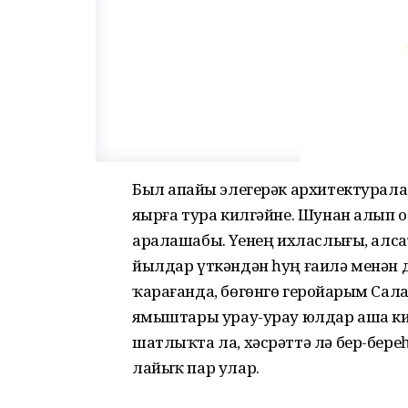
Был апайҙы элегерәк архитектурал
яҙырға тура килгәйне. Шунан алып
аралашабыҙ. Үҙенең ихласлығы, ал
йылдар үткәндән һуң ғаилә менән 
ҡарағанда, бөгөнгө геройҙарым Салау
яҙмыштары урау-урау юлдар аша кил
шатлыҡта ла, хәсрәттә лә бер-бере
лайыҡ пар улар.