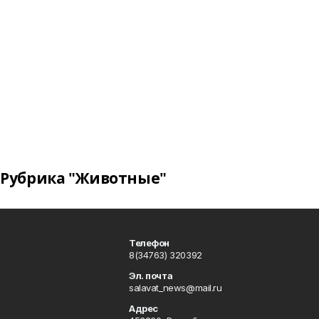
Рубрика "Животные"
Телефон
8(34763) 320392
Эл. почта
salavat_news@mail.ru
Адрес