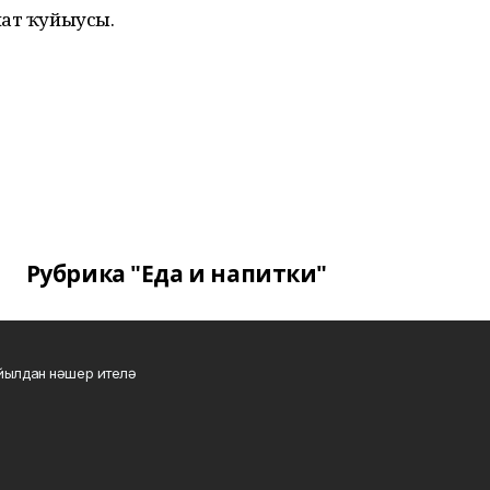
нат ҡуйыусы.
Рубрика "Еда и напитки"
 йылдан нәшер ителә