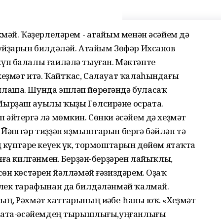
мәй. Ҡәҙерлеләрем - атайым менән әсәйем дә
уйҙарын билдәләй. Атайым Зөфәр Ихсанов
үп балалы ғаиләлә тыуған. Мәктәпте
еҙмәт итә. Ҡайтҡас, Салауат ҡалаһындағы
лаша. Шунда эшләп йөрөгәндә буласаҡ
ырҙаш ауылы ҡыҙы Гөлсирәне осрата.
 әйтергә лә мөмкин. Сөнки әсәйем дә хеҙмәт
 Йәштәр тиҙҙән яҙмыштарын бергә бәйләп тә
ң күптәре кеүек үк, тормоштарын дөйөм ятаҡта
яға килгәнмен. Берҙән-берҙәрен лайыҡлы,
өн көстәрен йәлләмәй ғәзиздәрем. Оҙаҡ
елек тарафынан да билдәләнмәй ҡалмай.
ң, Рәхмәт хаттарының иҫәбе-һаны юҡ. «Хеҙмәт
а ата-әсәйемдең тырышлығы,уңғанлығы