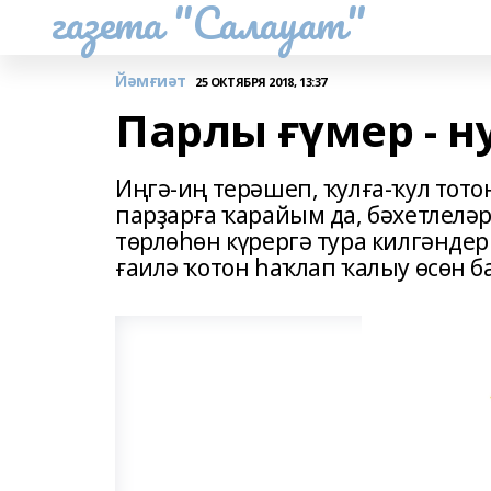
газета "Салауат"
Йәмғиәт
25 ОКТЯБРЯ 2018, 13:37
Парлы ғүмер - н
Иңгә-иң терәшеп, ҡулға-ҡул тото
парҙарға ҡарайым да, бәхетлеләр
төрлөһөн күрергә тура килгәнде
ғаилә ҡотон һаҡлап ҡалыу өсөн ба