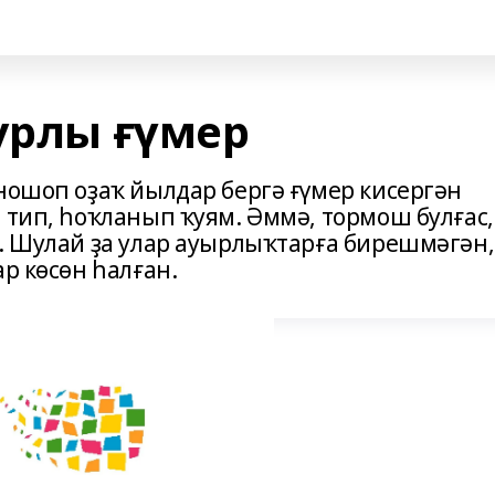
урлы ғүмер
ношоп оҙаҡ йылдар бергә ғүмер кисергән
 тип, һоҡланып ҡуям. Әммә, тормош булғас,
р. Шулай ҙа улар ауырлыҡтарға бирешмәгән,
р көсөн һалған.