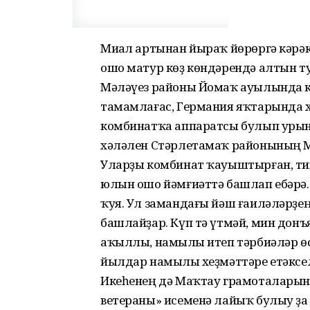
Миҫал артынан йыраҡ йөрөргә кәрәк
ошо матур көҙ көндәрендә алтын т
Мәләүез районы Йомаҡ ауылында к
тамамлағас, Германия яҡтарында х
комбинатҡа аппаратсы булып урын
хәләлен Стәрлетамаҡ районының М
Уларҙы комбинат ҡауыштырған, тип
юлын ошо йәмғиәттә башлап ебәрә.
ҡуя. Ул замандағы йәш ғаиләләрҙе
башлайҙар. Күп тә үтмәй, мин донъ
аҡыллы, намыҫлы итеп тәрбиәләр өс
йылдар намыҫлы хеҙмәттәре етәкс
Икеһенең дә Маҡтау грамоталарыны
ветераны» исеменә лайыҡ булыу ҙ