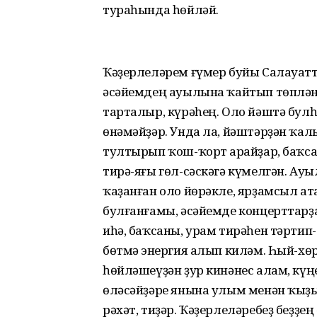
тураһында һөйләй.
Ҡәҙерлеләрем ғүмер буйы Салауатт
әсәйемдең ауылына ҡайтып төпләне
тарталыр, күрәһең. Оло йәштә бу
өнәмәйҙәр. Унда ла, йәштәрҙән ҡал
тултырып ҡош-ҡорт аҫрайҙар, баҡса
тирә-яғы гөл-сәскәгә күмелгән. А
ҡаҙанған оло йөрәкле, ярҙамсыл ата
булғанғамы, әсәйемде концерттарҙ
иһә, баҡсаны, урам тирәһен тәртип
бөтмәҫ энергия алып киләм. Һый-х
һөйләшеүҙән ҙур кинәнес алам, күң
өләсәйҙәре янына улым менән ҡыҙы
рәхәт, тиҙәр. Ҡәҙерлеләребеҙ беҙҙе