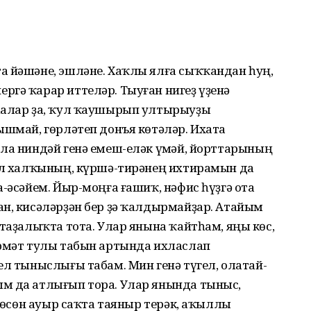
а йәшәне, эшләне. Хаҡлы ялға сыҡҡандан һуң,
ргә ҡарар иттеләр. Тыуған нигеҙ үҙенә
лһалар ҙа, ҡул ҡаушырып ултырыуҙы
ышмай, гөрләтеп донъя көтәләр. Ихата
ла ниндәй генә емеш-еләк үҫмәй, йорттарының
уыл халҡының, күршә-тирәнең ихтирамын да
-әсәйем. Йыр-моңға ғашиҡ, нәфис һүҙгә оҫта
ан, кисәләрҙән бер ҙә ҡалдырмайҙар. Атайым
-таҙалыҡта тота. Улар янына ҡайтһам, яңы көс,
өрмәт тулы табын артында ихласлап
ел тыныслығы табам. Мин генә түгел, олатай-
м да атлығып тора. Улар янында тыныс,
ң өсөн ауыр саҡта таяныр терәк, аҡыллы