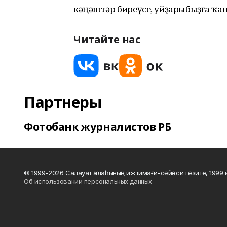
кәңәштәр биреүсе, уйҙарыбыҙға ҡа
Читайте нас
Партнеры
Фотобанк журналистов РБ
© 1999-2026 Салауат ҡалаһының ижтимағи-сәйәси гәзите, 1999
Об использовании персональных данных