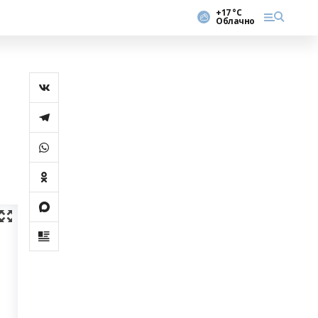
+17 °С
Облачно