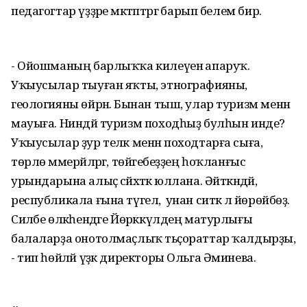
педагогтар үҙҙәре мәктәптәргә барып белем бирә.
- Ойошманың барлыҡҡа килеүенә апаруҡ.
Уҡыусылар тыуған яҡты, этнографияны,
геологияны өйрәнә. Бынан тыш, улар туризм менән
мауыға. Ниндәй туризм походһыҙ булһын инде?
Уҡыусылар ҙур теләк менән походтарға сыға,
төрлө мәмерйәләргә, төйәгебеҙҙең һоҡланғыс
урындарына алыҫ сәйәхәткә юллана. Әйткәндәй,
республикала ғына түгел, ә унан ситкә лә йөрөйбөҙ.
Силәбе өлкәһендәге Йөрәккүлдең матурлығы
балаларҙа онотолмаҫлыҡ тәьҫораттар ҡалдырҙы,
- тип һөйләй үҙәк директоры Ольга Әминева.