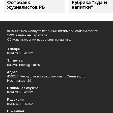
Фотобанк
Рубрика "Еда и
журналистов РБ
напитки"
© 1999-2026 Салауат ҡалаһының ижтимағи-сәйәси гәзите,
1999 йылдан нәшер ителә
Об использовании персональных данных
Телефон
8(34763) 320392
Эл. почта
salavat_news@mail.ru
Адрес
453260, Республика Башкортостан, г. Салават, пр.
Нефтяников, 29
Рекламная служба
8(34763) 320392
Редакция
8(34763) 320392
Приемная