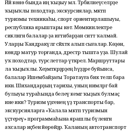
Йәй көнө бында иң ҡыҙыу мәл. Тәрбиәләнеүселәрҙе
ҡыҙыҡлы походтар, экскурсиялар, мәктәп
туризмы техникаһы, спорт ориентирлашыуы,
республика ярыштары көтә. Мөмкинлектәре
сикләнгән балалар ҙа иғтибарҙан ситтә ҡалмай.
Уларҙы Ҡандракүлгә сәйәхәткә алып сығалар. Көҙөн,
көндәр матур торғанда, дәрестәр тышта уҙа. Шулай
уҡ походтар, турслеттар үткәрелә. Маршруттары
ла ҡыҙыҡлы. Хеҙмәткәрҙәрҙең һүҙҙәре буйынса,
балалар Ишембайҙағы Торатауға бик теләп бара
икән. Шихандарҙың тарихы, уның нимәләргә бай
булыуы тураһында белеү кемгә ҡыҙыҡ булмаҫ
ине икән? Туризм үҙәгенең үҙ транспорты бар,
экскурсияларға «Ҡалала мәктәп туризмын
үҫтереү» программаһына ярашлы бүленгән
аҡсалар иҫәбенә йөрөйҙәр. Ҡаланың автотранспорт