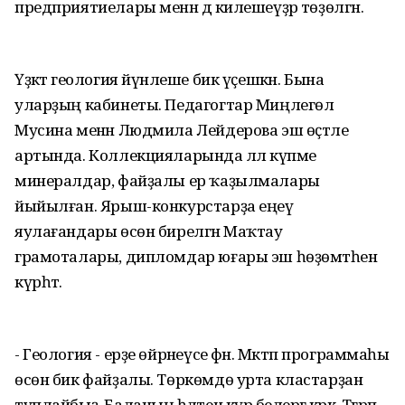
предприятиелары менән дә килешеүҙәр төҙөлгән.
Үҙәктә геология йүнәлеше бик үҫешкән. Бына
уларҙың кабинеты. Педагогтар Миңлегөл
Мусина менән Людмила Лейдерова эш өҫтәле
артында. Коллекцияларында әллә күпме
минералдар, файҙалы ер ҡаҙылмалары
йыйылған. Ярыш-конкурстарҙа еңеү
яулағандары өсөн бирелгән Маҡтау
грамоталары, дипломдар юғары эш һөҙөмтәһен
күрһәтә.
- Геология - ерҙе өйрәнеүсе фән. Мәктәп программаһы
өсөн бик файҙалы. Төркөмдө урта кластарҙан
туплайбыҙ. Баланың һәләтен күрә белергә кәрәк. Тәгәрәп