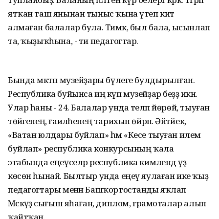
ятҡан таш янынан тыныс ҡына үтеп китә
алмаған балалар була. Тимәк, был бала, ысынлап
та, ҡыҙыҡһына, - ти педагогтар.
Бында мәктәп музейҙары бүлеге булдырылған.
Республика буйынса иң күп музейҙар беҙҙә икән.
Улар һаны - 24. Балалар унда теләп йөрөй, тыуған
төйәгенең, ғаиләһенең тарихын өйрәнә. Әйтәйек,
«Ватан юлдары буйлап» һәм «Кесе тыуған илем
буйлап» республика конкурсының ҡала
этабында еңеүселәр республика кимәлендә үҙ
көсөн һынай. Былтыр унда еңеү яулаған ике ҡыҙ
педагогтары менән Башҡортостанды яҡлап
Мәскәүҙә сығыш яһаған, диплом, грамоталар алып
ҡайтҡан.