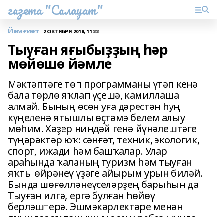
газета "Салауат"
Йәмғиәт
2 ОКТЯБРЯ 2018, 11:33
Тыуған яғыбыҙҙың һәр
мөйөшө йәмле
Мәктәптәге төп программаны үтәп кенә
бала төрлө яҡлап үҫешә, камиллаша
алмай. Бының өсөн уға дәрестән һуң
күңеленә ятышлы өҫтәмә белем алыу
мөһим. Хәҙер ниндәй генә йүнәлештәге
түңәрәктәр юҡ: сәнғәт, техник, экологик,
спорт, ижади һәм башҡалар. Улар
араһында ҡаланың туризм һәм тыуған
яҡты өйрәнеү үҙәге айырым урын биләй.
Бында шөғөлләнеүселәрҙең барыһын да
Тыуған илгә, ергә булған һөйөү
берләштерә. Эшмәкәрлектәре менән