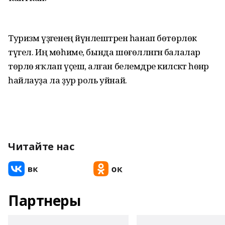
Туризм үҙәгенең йүнәлештәрен һанап бөтөрлөк
түгел. Иң мөһиме, бында шөғөлләнгән балалар
төрлө яҡлап үҫешә, алған белемдәре киләсәктә һөнәр
һайлауҙа ла ҙур роль уйнай.
Читайте нас
Партнеры