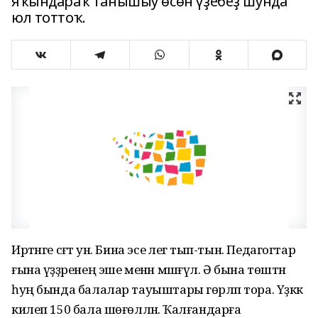
яҡындараҡ танышыу өсөн үҙебеҙ шунда
юл тоттоҡ.
Иртәнге сәғәт ун. Бина эсе әлегә тып-тын. Педагогтар
ғына үҙҙәренең эше менән мәшғүл. Ә бына төштән
һуң бында балалар тауыштары гөрләп тора. Үҙәккә
килеп 150 бала шөғөлләнә. Ҡалғандарға