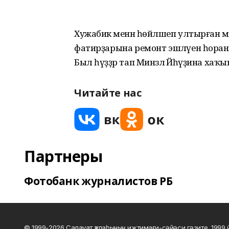
Хужабикә менән һөйләшеп ултырған мә
фатирҙарына ремонт эшләүен һораныл
Был һүҙҙәр тап Минзәлә Йәһүҙина хаҡы
Читайте нас
Партнеры
Фотобанк журналистов РБ
© 1999-2026 Салауат ҡалаһының ижтимағи-сәйәси гәзите, 1999