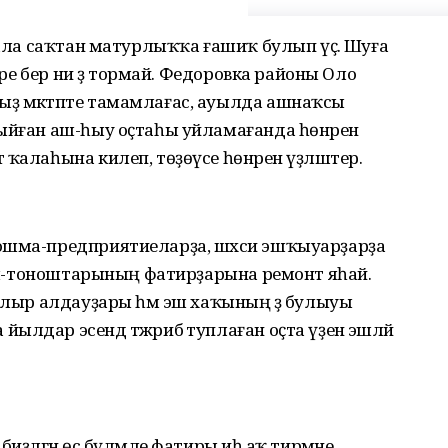
бала саҡтан матурлыҡҡа ғашиҡ булып үҫә. Шуға
тәре бер ни ҙә тормай. Федоровка районы Оло
ҙ мәктәпте тамамлағас, ауылда ашнаҡсы
йыйған аш-һыу оҫтаһы уйламағанда һөнәрен
ҡалаһына килеп, төҙөүсе һөнәрен үҙләштерә.
ошма-предприятиеларҙа, шәхси эшҡыуарҙарҙа
аныш-тоноштарының фатирҙарына ремонт яһай.
ҙалыр алдауҙары һәм эш хаҡының әҙ булыуы
лдар эсендә тәжрибә туплаған оҫта үҙенә эшләй
иҙәлгән өс бүлмәле фатиры иһә аҡ тирмәне