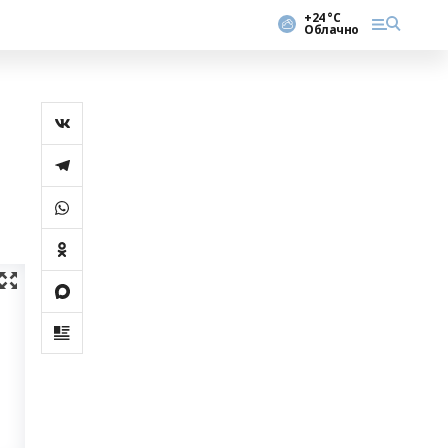
+24 °С
Облачно