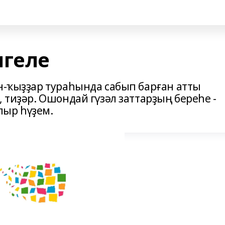
лгеле
ын-ҡыҙҙар тураһында сабып барған атты
, тиҙәр. Ошондай гүзәл заттарҙың береһе -
лыр һүҙем.