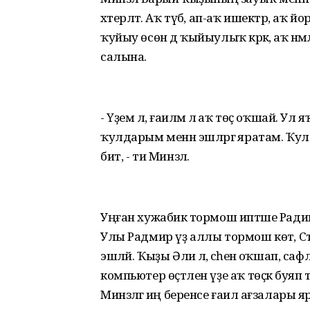
хәтерләтә. Аҡ түбә, ап-аҡ ишектәр, аҡ 
ҡуйыу өсөн дә ҡыйыулыҡ кәрәк, аҡ нәмә
салына.
- Үҙемә лә, ғаиләмә лә аҡ төҫ оҡшай. Ул 
ҡулдарым менән эшләргә яратам. Ҡулд
бит, - ти Минзәлә.
Уңған хужабикә тормош иптәше Радик 
Улы Радмир үҙ аллы тормош көтә, 
эшләй. Ҡыҙы Әлиә лә, әсәһенә оҡшап, са
компьютер өҫтәлен үҙе аҡ төҫкә буяп
Минзәләгә иң беренсе ғаилә ағзалары я