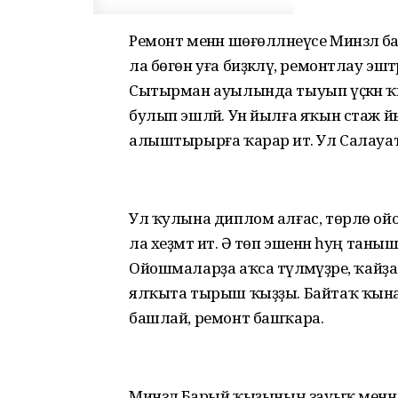
Ремонт менән шөғөлләнеүсе Минзәлә 
ла бөгөн уға биҙәкләү, ремонтлау эш
Сытырман ауылында тыуып үҫкән ҡы
булып эшләй. Ун йылға яҡын стаж 
алыштырырға ҡарар итә. Ул Салауат 
Ул ҡулына диплом алғас, төрлө ой
ла хеҙмәт итә. Ә төп эшенән һуң т
Ойошмаларҙа аҡса түләмәүҙәре, ҡай
ялҡыта тырыш ҡыҙҙы. Байтаҡ ҡына йы
башлай, ремонт башҡара.
Минзәлә Барый ҡыҙының зауыҡ менән б