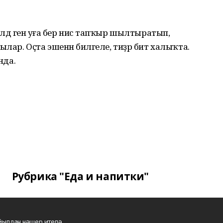
лдә генә уға бер нисә тапҡыр шылтыратып,
ар. Оҫта эшенән билгеле, тиҙәр бит халыҡта.
нда.
Рубрика "Еда и напитки"
 йылдан нәшер ителә