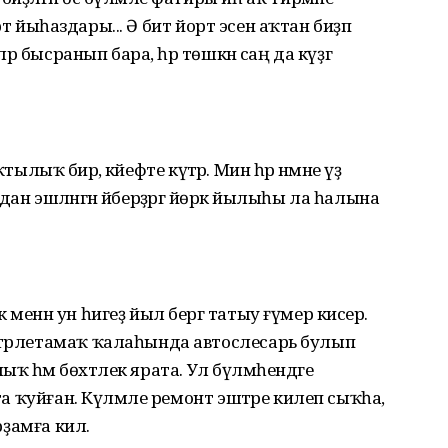
йорт йыһаздары... Ә бит йорт эсен аҡтан биҙәп
ләр бысранып бара, һәр төшкән саң да күҙгә
яҡтылыҡ бирә, кәйефте күтәрә. Мин һәр нәмәне үҙ
ан эшләнгән әйберҙәргә йөрәк йылыһы ла һалына
менән ун һигеҙ йыл бергә татыу ғүмер кисерә.
Стәрлетамаҡ ҡалаһында автослесарь булып
флыҡ һәм бөхтәлек ярата. Ул бүлмәһендәге
 та ҡуйған. Күләмле ремонт эштәре килеп сыҡһа,
рҙамға килә.