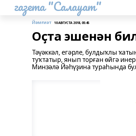
газета "Салауат"
Йәмғиәт
10 АВГУСТА 2018, 05:45
Оҫта эшенән би
Тәүәккәл, егәрле, булдыҡлы ҡат
туҡтатыр, янып торған өйгә инер
Минзәлә Йәһүҙина тураһында бу