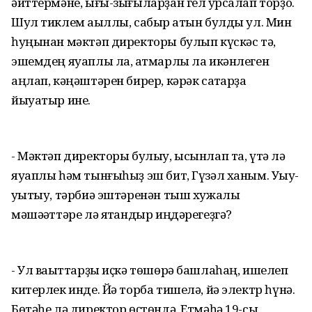
әйттермәне, ығы-зығыларҙан гел ҡурсалап торҙо.
Шул тиклем аҡыллы, сабыр ҡатын булды ул. Мин
һуңынан мәктәп директоры булып күскәс тә,
эшемдең яуаплы ла, ҡатмарлы ла икәнлеген
аңлап, кәңәштәрен бирер, кәрәк саҡтарҙа
йыуатыр ине.
- Мәктәп директоры булыу, ысынлап та, үтә лә
яуаплы һәм тынғыһыҙ эш бит, Гүзәл ханым. Уҡыу-
уҡытыу, тәрбиә эштәренән тыш хужалыҡ
мәшәҡәттәре лә ятҡандыр иңдәрегеҙгә?
- Ул ваҡыттарҙы иҫкә төшөрә башлаһаң, ишелеп
китерлек инде. Йә торба тишелә, йә электр һүнә.
Бөтәһе лә директор өҫтөндә. Етмәһә 19-сы