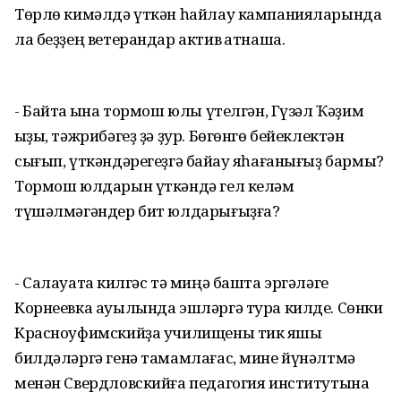
Төрлө кимәлдә үткән һайлау кампанияларында
ла беҙҙең ветерандар актив ҡатнаша.
- Байтаҡ ҡына тормош юлы үтелгән, Гүзәл Ҡәҙим
ҡыҙы, тәжрибәгеҙ ҙә ҙур. Бөгөнгө бейеклектән
сығып, үткәндәрегеҙгә байҡау яһағанығыҙ бармы?
Тормош юлдарын үткәндә гел келәм
түшәлмәгәндер бит юлдарығыҙға?
- Салауатҡа килгәс тә миңә башта эргәләге
Корнеевка ауылында эшләргә тура килде. Сөнки
Красноуфимскийҙа училищены тик яҡшы
билдәләргә генә тамамлағас, мине йүнәлтмә
менән Свердловскийға педагогия институтына