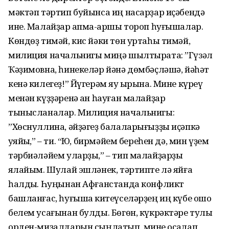
мәктәп тәртип буйынса иң насарҙар иҫәбендә
ине. Малайҙар ҡапма-ҡаршы тороп һуғышалар.
Көндөҙ тимәй, кис йәки төн уртаһы тимәй,
милиция начальнигы миңә шылтырата: ”Гүзәл
Ҡәҙимовна, һинекеләр йәнә дөмбәҫләшә, йәһәт
кенә килегеҙ!” Йүгерәм яу ҡырына. Мине күреү
менән күҙҙәренә ҡан һауған малайҙар
тынысланалар. Милиция начальнигы:
”Хөснуллина, әйҙәгеҙ балаларығыҙҙы иҫәпкә
ҡуяйыҡ,” – ти. “Юҡ, бирмәйем береһен дә, мин үҙем
тәрбиәләйем уларҙы,” – тип малайҙарҙы
яҡлайым. Шулай эшләнек, тәртипте лә яйға
һалдыҡ. Һуңынан Афғанстанда конфликт
башланғас, һуғышҡа китеүселәрҙең иң күбе ошо
белем усағынан булды. Бөгөн, күкрәктәре тулы
орден-миҙалдарын сыңлатып, мине ҡосаҡлап