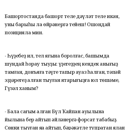
Башҡортостанда башҡорт теле дәүләт теле икән,
уны барыһы ла өйрәнергә тейеш! Ошондай
позицияла мин.
- Һүҙебеҙ ил, тел яғына боролғас, башымда
шундай һорау тыуҙы: үҙегеҙҙең кендек ҡанығыҙ
тамған, донъяға тәүге тапҡыр ауаз һалған, тәпәй
эҙҙәрегеҙ ҡалған тыуған яҡтарығыҙға юл төшәме,
Гүзәл ханым?
- Бала сағым ҡалған Бүл Ҡайпан ауылына
йылына бер ҡайтып әйләнергә форсат табабыҙ.
Сөнки тыуған яҡҡа ҡайтып, бәрәкәтле тупраҡтан ялан