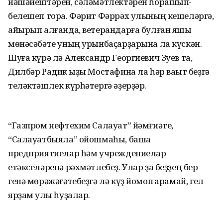
йәшәйештәрен, сәләмәтлектәрен һорашып-
белешеп тора. Фәрит Фәррәх улының кешеләргә,
айырып алғанда, ветерандарға булған яҡшы
мөнәсәбәте уның урынбаҫарҙарына ла күскән.
Шуға күрә лә Александр Георгиевич Зуев та,
Дилбәр Радик ҡыҙы Мостафина ла һәр ваҡыт беҙгә
теләктәшлек күрһәтергә әҙерҙәр.
“Газпром нефтехим Салауат” йәмғиәте,
“Салауатбыяла” ойошмаһы, башҡа
предприятиелар һәм учреждениелар
етәкселәренә рәхмәтлебеҙ. Улар ҙа беҙҙең бер
генә мөрәжәғәтебеҙгә лә күҙ йомоп ҡарамай, гел
ярҙам ҡулы һуҙалар.