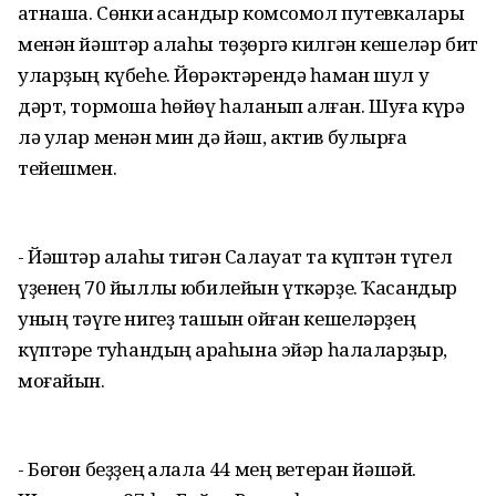
ҡатнаша. Сөнки ҡасандыр комсомол путевкалары
менән йәштәр ҡалаһы төҙөргә килгән кешеләр бит
уларҙың күбеһе. Йөрәктәрендә һаман шул уҡ
дәрт, тормошҡа һөйөү һаҡланып ҡалған. Шуға күрә
лә улар менән мин дә йәш, актив булырға
тейешмен.
- Йәштәр ҡалаһы тигән Салауат та күптән түгел
үҙенең 70 йыллыҡ юбилейын үткәрҙе. Ҡасандыр
уның тәүге нигеҙ ташын ҡойған кешеләрҙең
күптәре туҡһандың арҡаһына эйәр һалаларҙыр,
моғайын.
- Бөгөн беҙҙең ҡалала 44 мең ветеран йәшәй.