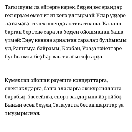
Тағы шуны ла әйтергә кәрәк, беҙҙең ветерандар
гел ярҙам өмөт итеп кенә ултырмай. Улар үҙҙәре
лә йәмәғәтселек эшендә актив ҡатнаша. Ҡалала
барған бер генә сара ла беҙҙең ойошманан башҡа
үтмәй: Еңеү көнөнә арналған саралар булһынмы
ул, Раштыуа байрамы, Ҡорбан, Ураҙа ғәйеттәре
булһынмы, беҙ һәр ваҡыт алғы сафтарҙа.
Күмәкләп ойошҡан рәүештә концерттарға,
спектаклдәргә, башҡа ҡалаларға экскурсияларға
барабыҙ, бассейнға, спорт залдарына йөрөйбөҙ.
Бының өсөн беҙҙең Салауатта бөтөн шарттар ҙа
тыуҙырылған.