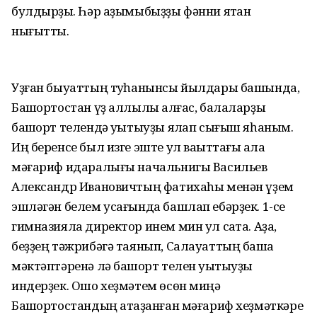
булдырҙыҡ. Һәр аҙымыбыҙҙы фәнни яҡтан
нығыттыҡ.
Уҙған быуаттың туҡһанынсы йылдары башында,
Башҡортостан үҙ аллылыҡ алғас, балаларҙы
башҡорт телендә уҡытыуҙы яҡлап сығыш яһаным.
Иң беренсе был изге эште ул ваҡыттағы ҡала
мәғариф идаралығы начальнигы Васильев
Александр Ивановичтың фатихаһы менән үҙем
эшләгән белем усағында башлап ебәрҙек. 1-се
гимназияла директор инем мин ул саҡта. Аҙаҡ,
беҙҙең тәжрибәгә таянып, Салауаттың башҡа
мәктәптәренә лә башҡорт телен уҡытыуҙы
индерҙек. Ошо хеҙмәтем өсөн миңә
Башҡортостандың атҡаҙанған мәғариф хеҙмәткәре