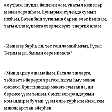
аяҡ үтһәм, шунда йәшәгән асыҡ, ҡунаҡсыл кешеләр
менән осрашһам, Һуйырым күлендә сумып
йөҙһәм, Бөтөнбаш туғайына барып еләк йыйһам,
тағы әллә күпмегә етерлек ҡеүәт, энергия алам.
- Йәшегеҙ барһа ла, төҫ ташламайһығыҙ, Гүзәл
Ҡәҙим ҡыҙы, бының сере нимәлә?
- Мин дарыу ашамайым. Баҡсала эшләргә,
тәбиғәттә йөрөргә яратам, һыуыҡ һыу менән
ҡойонам. Христиандар мәкегә сумғанда, иң
беренсе үҙем төшәм. Сөнки ветерандарҙың
командиры булып, үҙем өлгө күрһәтмәһәм, кем
минең арттан эйәрһен.