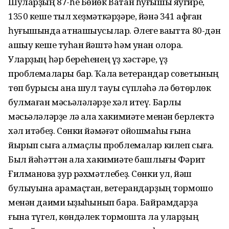
Шуларҙың 87-һе Бөйөк Ватан һуғышы яугире,
1350 кеше тыл хеҙмәткәрҙәре, йәнә 341 афған
һуғышында ҡатнашыусылар. Әлеге ваҡытта 80-дән
ашыу кеше туҡһан йәштә һәм унан олораҡ.
Уларҙың һәр береһенең үҙ хәстәре, үҙ
проблемалары бар. Ҡала ветерандар советының
төп бурысы ана шул тауыҡ сүпләһә лә бөтөрлөк
булмаған мәсьәләләрҙе хәл итеү. Барлыҡ
мәсьәләләрҙе лә ҡала хакимиәте менән берлектә
хәл итәбеҙ. Сөнки йәмәғәт ойошмаһы ғына
йырып сыға алмаҫлыҡ проблемалар килеп сыға.
Был йәһәттән ҡала хакимиәте башлығы Фәрит
Ғилмановҡа ҙур рәхмәтлебеҙ. Сөнки ул, йәш
булыуына ҡарамаҫтан, ветерандарҙың тормошо
менән даими ҡыҙыҡһынып бара. Байрамдарҙа
ғына түгел, көндәлек тормошта ла уларҙың