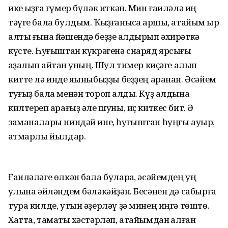
ике ҡыҙға ғүмер бүләк иткән. Мин ғаиләлә иң
тәүге бала булдым. Ҡыҙғанысҡа ҡаршы, атайым ҡырҡ
алты ғына йәшендә беҙҙе ҡалдырып әхирәткә
күсте. Һуғыштан күкрәгенә снаряд ярсығы
ҡаҙалып ҡайтҡан уның. Шул тимер киҫәге алып
китте лә инде яҡыныбыҙҙы беҙҙең аранан. Әсәйем
туғыҙ бала менән тороп ҡалды. Күҙ алдына
килтереп ҡарағыҙ әле шуны, иҫ киткес бит. Ә
заманалары ниндәй ине, һуғыштан һуңғы ауыр,
ҡатмарлы йылдар.
Ғаиләләге өлкән бала булараҡ, әсәйемдең уң
ҡулына әйләндем бәләкәйҙән. Бесәнен дә сабырға
тура килде, утын әҙерләү ҙә минең иңгә төштө.
Хатта, тамаҡты хәстәрләп, атайымдан ҡалған