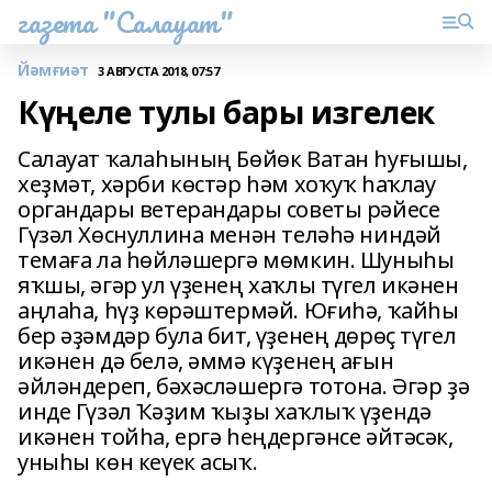
газета "Салауат"
Йәмғиәт
3 АВГУСТА 2018, 07:57
Күңеле тулы бары изгелек
Салауат ҡалаһының Бөйөк Ватан һуғышы,
хеҙмәт, хәрби көстәр һәм хоҡуҡ һаҡлау
органдары ветерандары советы рәйесе
Гүзәл Хөснуллина менән теләһә ниндәй
темаға ла һөйләшергә мөмкин. Шуныһы
яҡшы, әгәр ул үҙенең хаҡлы түгел икәнен
аңлаһа, һүҙ көрәштермәй. Юғиһә, ҡайһы
бер әҙәмдәр була бит, үҙенең дөрөҫ түгел
икәнен дә белә, әммә күҙенең ағын
әйләндереп, бәхәсләшергә тотона. Әгәр ҙә
инде Гүзәл Ҡәҙим ҡыҙы хаҡлыҡ үҙендә
икәнен тойһа, ергә һеңдергәнсе әйтәсәк,
уныһы көн кеүек асыҡ.