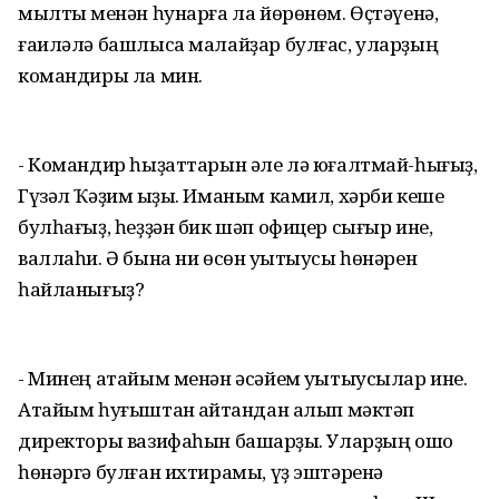
мылтыҡ менән һунарға ла йөрөнөм. Өҫтәүенә,
ғаиләлә башлыса малайҙар булғас, уларҙың
командиры ла мин.
- Командир һыҙаттарын әле лә юғалтмай-һығыҙ,
Гүзәл Ҡәҙим ҡыҙы. Иманым камил, хәрби кеше
булһағыҙ, һеҙҙән бик шәп офицер сығыр ине,
валлаһи. Ә бына ни өсөн уҡытыусы һөнәрен
һайланығыҙ?
- Минең атайым менән әсәйем уҡытыусылар ине.
Атайым һуғыштан ҡайтҡандан алып мәктәп
директоры вазифаһын башҡарҙы. Уларҙың ошо
һөнәргә булған ихтирамы, үҙ эштәренә