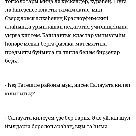
тоғролоҡтары миңә лә күскәндер, күрәһең. Шуға
ла һигеҙенсе класты тамамлағас, мин
Свердловск өлкәһенең Красноуфимский
ҡалаһында урынлашҡан педагогия училищеһына
уҡырға киттем. Башланғыс кластар уҡытыусыһы
һөнәре менән бергә физика-математика
предметы буйынса ла төплө белем бирҙеләр
беҙгә.
- Һеҙ Тәтешле районы ҡыҙы, нисек Салауатҡа килеп
юлыҡтығыҙ?
- Салауатҡа килеүем үҙе бер тарих. Әле уйлап шул
йылдарға боролоп ҡараһаң, ҡыҙыҡ та һымаҡ.