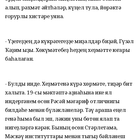
алып, рәхмәт әйтһәләр, күңел тула, йөрәктә
ғорурлыҡ хистәре уяна.
- Үҙегеҙҙең дә күкрәгегеҙҙе миҙалдар биҙәй, Гүзәл
Ҡәҙим ҡыҙы. Хөкүмәтебеҙ һеҙҙең хеҙмәтте юғары
баһалаған.
- Булды инде. Хеҙмәтенә күрә хөрмәте, тиҙәр бит
халыҡта. 19-сы мәктәптә аҙнаһына ике ял
индергәнем өсөн Рәсәй мәғариф отличнигы
билдәһе менән бүләкләнеләр. Тәү ҡарашҡа еңел
генә һымаҡ был эш, ләкин уны бөтөн яҡлап та
нигеҙләргә кәрәк. Бының өсөн Стәрлетамаҡ,
Мәскәү институттары менән тығыҙ бәйләнеш