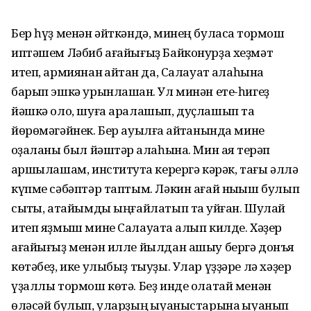
Бер һүҙ менән әйткәндә, минең буласаҡ тормош
иптәшем Ләбиб ағайығыҙ Байконурҙа хеҙмәт
итеп, армиянан ҡайтҡан да, Салауат ҡалаһына
барып эшкә урынлашҡан. Ул минән ете-һигеҙ
йәшкә оло, шуға аралашып, дуҫлашып та
йөрөмәгәйнек. Бер ауылға ҡайтҡанында мине
ҡоҙаланы был йәштәр ҡалаһына. Мин аяҡ терәп
ҡаршылашам, институтҡа керергә кәрәк, тағы әллә
күпме сәбәптәр таптым. Ләкин ағай ныҡыш булып
сыҡты, атайымды ыңғайлатып та ҡуйған. Шулай
итеп яҙмыш мине Салауатҡа алып килде. Хәҙер
ағайығыҙ менән илле йылдан ашыу бергә донъя
көтәбеҙ, ике улыбыҙ тыуҙы. Улар үҙҙәре лә хәҙер
үҙаллы тормош көтә. Беҙ инде олатай менән
өләсәй булып, уларҙың ҡыуаныстарына ҡыуанып