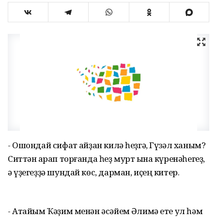
- Ошондай сифат ҡайҙан килә һеҙгә, Гүзәл ханым?
Ситтән ҡарап торғанда һеҙ мурт ҡына күренәһегеҙ,
ә үҙегеҙҙә шундай көс, дарман, иҫең китер.
- Атайым Ҡәҙим менән әсәйем Әҡлимә ете ул һәм