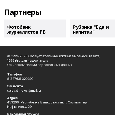
Партнеры
Фотобанк
Рубрика "Еда и
журналистов РБ
напитки"
© 1999-2026 Салауат ҡалаһының ижтимағи-сәйәси гәзите,
1999 йылдан нәшер ителә
Об использовании персональных данных
Телефон
8(34763) 320392
Эл. почта
salavat_news@mail.ru
Адрес
453260, Республика Башкортостан, г. Салават, пр.
Нефтяников, 29
Рекламная служба