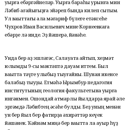
уҡырға ебәргәйнеләр. Уҡырға бараһы урынға мин
Ләбиб ағайығыҙға эйәреп бында килеп сыҡтым.
Ул ваҡыттағы ҡала мәғариф бүлеге етәксеһе
Чухров Иван Васильевич мине Корнеевкаға
ебәрҙе лә инде. Эҙ йәшерә, йәнәһе.
Унда бер аҙ эшләгәс, Салауатҡа ҡайтып, хеҙмәт
юлымды 9-сы мәктәптә дауам иттем. Был
ваҡытта тәүге улыбыҙ тыуғайны. Шунан икенсе
балабыҙ тыуҙы. Етмәһә Ырымбур педагогия
институтының геология факультетына уҡырға
ингәнмен. Ошондай ҡатмарлы йылдарҙа ярай әле
эргәмдә Ләбибтең әсәһе булды. Беҙ уның менән
ун бер йыл бер фатирҙа әхирәттәр кеүек
йәшәнек. Ҡәйнәм миңә бер ваҡытта ла ауыр һүҙ