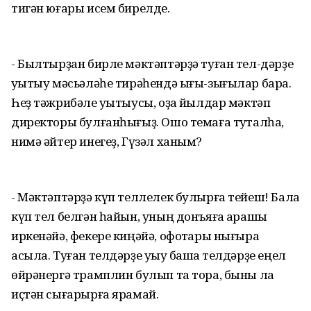
тигән юғары исем бирелде.
- Былтырҙан бирле мәктәптәрҙә туған тел-дәрҙе
уҡытыу мәсьәләһе тирәһендә ығы-зығылар бара.
Һеҙ тәжрибәле уҡытыусы, оҙаҡ йылдар мәктәп
директоры булғанһығыҙ. Ошо темаға туҡталһаҡ,
нимә әйтер инегеҙ, Гүзәл ханым?
- Мәктәптәрҙә күп теллелек булырға тейеш! Бала
күп тел белгән һайын, уның донъяға ҡарашы
иркенәйә, фекере киңәйә, офоҡтары нығыраҡ
асыла. Туған телдәрҙе уҡыу башҡа телдәрҙе еңел
өйрәнергә трамплин булып та тора, быны ла
иҫтән сығарырға ярамай.