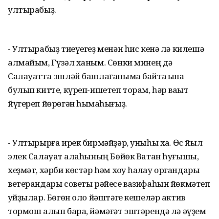
ултырабыҙ.
- Ултырабыҙ тиеүегеҙ менән һис кенә лә килешә
алмайым, Гүзәл ханым. Сөнки минең дә
Салауатта эшләй башлағаныма байтаҡ ҡына
булып китте, күреп-ишетеп торам, һәр ваҡыт
йүгереп йөрөгән һымаҡһығыҙ.
- Ултырырға ирек бирмәйҙәр, уныһы хаҡ. Өс йыл
элек Салауат ҡалаһының Бөйөк Ватан һуғышы,
хеҙмәт, хәрби көстәр һәм хоҡуҡ һаҡлау органдары
ветерандары советы рәйесе вазифаһын йөкмәтеп
ҡуйҙылар. Бөгөн оло йәштәге кешеләр актив
тормош алып бара, йәмәғәт эштәрендә лә әүҙем