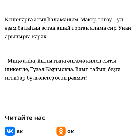
Кешеләргә асыу һаҡламайым. Мәкер тотоу – ул
әҙәм балаһын эстән ашай торған алама сир. Унан
арынырға кәрәк.
- Миңә ҡалһа, йылы ғына әңгәмә килеп сыҡты
шикелле, Гүзәл Ҡәҙимовна. Ваҡыт табып, беҙгә
иғтибар бүлгәнегеҙ өсөн рәхмәт!
Читайте нас