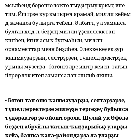
мәсьәләһендә боронғолоҡто тыуҙырыу кәрәкмәҫ ине
тим. Йәштәрҙе ҡурҡытырға ярамай, милли кейем
дә заманса булырға тейеш. Әлбиттә, ул заманса
булған хәлдә лә, беҙҙең милли үҙенсәлеккә тап
килһен, йәғни асыҡ булмаһын, милли
орнаменттар менән биҙәлһен. Элекке кеүек ҙур
ҡашмауҙарҙың, селтәрҙәрҙең, түшелдеректәрҙең
урыны музейҙа, ә бөгөнгөләре йәштәр кейеп, тағып
йөрөрлөк итеп замансалап эшләнһә яҡшы.
- Бөгөн тап ошо ҡашмауҙарҙы, селтәрҙәрҙе,
түшелдеректәрҙе эшләүҙе тергеҙеү буйынса
түңәрәктәр ҙә ойошторола. Шулай уҡ Өфөлә
беҙҙең абруйлы ҡатын-ҡыҙҙарыбыҙ уларҙы
кейә, башҡа ҡала-райондарҙа ла уларҙы