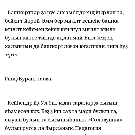
- Башҡорттар ҙа рус ансамблдәрендә йырлап та,
бейеп тә йөрөй. Әммә бер милләт кешеһе башҡа
милләт кейемен кейеп кенә шул милләт вәкиле
булып китте тигәнде аңлатмай. Был беҙҙең
халыҡтың да башҡортлоғон юғалтҡан, тигән һүҙ
түгел.
Рәшиҙә Буранғолова:
- Кейһендәр әйҙә. Ул бит мәҙәни сараларҙа сығыш
яһау өсөн кәрәк. Беҙ ҙә йәш саҡта мари булып та,
сыуаш булып та сығыш яһаныҡ, «Соловушки»
булып русса ла йырланыҡ. Педагогия