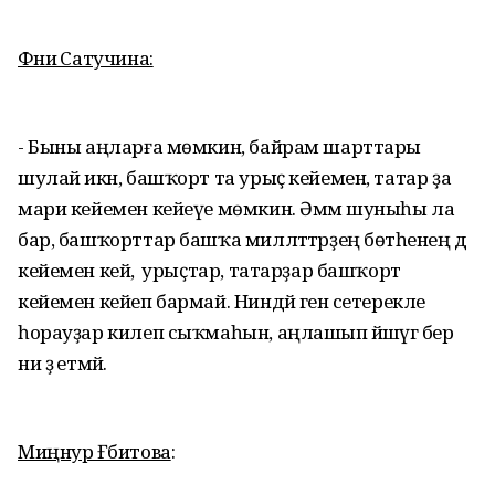
Фәниә Сатучина:
- Быны аңларға мөмкин, байрам шарттары
шулай икән, башҡорт та урыҫ кейемен, татар ҙа
мари кейемен кейеүе мөмкин. Әммә шуныһы ла
бар, башҡорттар башҡа милләттәрҙең бөтәһенең дә
кейемен кейә, ә урыҫтар, татарҙар башҡорт
кейемен кейеп бармай. Ниндәй генә сетерекле
һорауҙар килеп сыҡмаһын, аңлашып йәшәүгә бер
ни ҙә етмәй.
Миңнур Ғәбитова
: