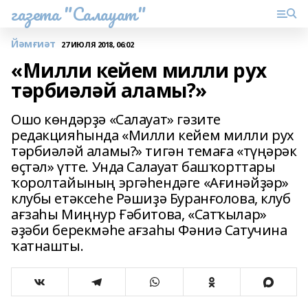
газета "Салауат"
Йәмғиәт
27 ИЮЛЯ 2018, 06:02
«Милли кейем милли рух
тәрбиәләй аламы?»
Ошо көндәрҙә «Салауат» гәзите
редакцияһында «Милли кейем милли рух
тәрбиәләй аламы?» тигән темаға «түңәрәк
өҫтәл» үтте. Унда Салауат башҡорттары
ҡоролтайының эргәһендәге «Ағинәйҙәр»
клубы етәксеһе Рәшиҙә Буранғолова, клуб
ағзаһы Миңнур Ғәбитова, «Сатҡылар»
әҙәби берекмәһе ағзаһы Фәниә Сатучина
ҡатнашты.