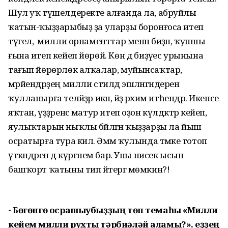
Шул уҡ түшелдеректе алғанда ла, абруйлы
ҡатын-ҡыҙҙарыбыҙ ҙа уларҙы боронғоса итеп
түгел, ә милли орнаменттар менән биҙәп, ҡупшы
ғына итеп кейеп йөрөй. Көн дә биҙәүес урынына
тағып йөрөрлөк алҡалар, муйынсаҡтар,
мәрйендәрҙең милли стилдә эшләнгәндерен
ҡулланырға теләйҙәр икән, әйҙә рәхим итһендәр. Икенсе
яҡтан, үҙҙәренсә матур итеп оҙон күлдәктәр кейеп,
яулыҡтарын ныҡлы бәйләгән ҡыҙҙарҙы ла йыш
осратырға тура килә. Әммә ҡулында тәмәке тотоп
үткәндәрен дә күргәнем бар. Уны нисек ысын
башҡорт ҡатыны тип әйтергә мөмкин?!
- Бөгөнгө осрашыубыҙҙың төп темаһы «Милли
кейем милли рухты тәрбиәләй аламы?». Һеҙҙең