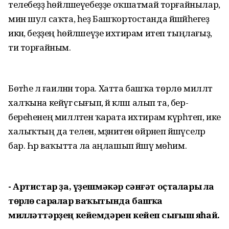
телебеҙҙә һөйләшеүебеҙҙе оҡшатмай торғайнылар,
мин шул саҡта, һеҙ Башҡортостанда йәшәйһегеҙ
икән, беҙҙең һөйләшеүҙе ихтирам итеп тыңлағыҙ,
ти торғайным.
Бөтәһе лә ғаиләнән тора. Хатта башҡа төрлө милләт
халҡына кейәүгә сығып, йә кәләш алып та, бер-
береһенең милләтенә ҡарата ихтирам күрһәтеп, ике
халыҡтың да телен, мәҙәниәтен өйрәнеп йәшәүселәр
бар. Һәр ваҡытта ла аңлашып йәшәү мөһим.
- Артистар ҙа, үҙешмәкәр сәнғәт оҫталары ла
төрлө саралар ваҡытында башҡа
милләттәрҙең кейемдәрен кейеп сығыш яһай.