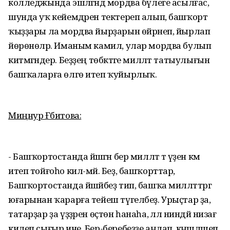
колледжында эшләгәндә мордва бүлеге асылғас,
шунда уҡ кейемдәрен тектереп алып, башҡорт
ҡыҙҙары ла мордва йырҙарын өйрәнеп, йырлап
йөрөнөләр. Иманым камил, улар мордва булып
китмәгәндер. Беҙҙең төбәктәге милләт татыулығын
башҡаларға өлгө итеп ҡуйырлыҡ.
Миңнур Ғәбитова:
- Башҡортостанда йәшәгән бер милләт тә үҙен кәм
итеп тойғоһо кил-мәй. Беҙ, башҡорттар,
Башҡортостанда йәшәйбеҙ тип, башҡа милләттәргә
юғарынан ҡарарға тейеш түгелбеҙ. Урыҫтар ҙа,
татарҙар ҙа үҙҙәрен өҫтөн һанаһа, әллә ниндәй низағ
килеп сығыр ине. Бер-беребеҙҙе аңлап, кәңәшләшеп,