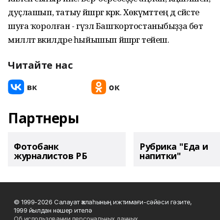
дуҫлашып, татыу йәшәргә кәрәк. Хөкүмәттең дә сәйәсәте
шуға ҡоролған - гүзәл Башҡортостаныбыҙҙа бөтә
милләт вәкилдәре һыйышып йәшәргә тейеш.
Читайте нас
Партнеры
Фотобанк
Рубрика "Еда и
журналистов РБ
напитки"
© 1999-2026 Салауат ҡалаһының ижтимағи-сәйәси гәзите,
1999 йылдан нәшер ителә
Об использовании персональных данных