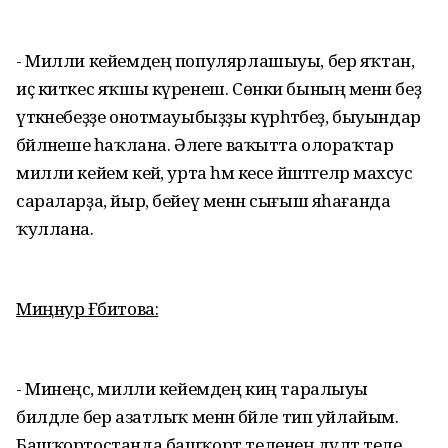
- Милли кейемдең популярлашыуы, бер яҡтан,
иҫ киткес яҡшы күренеш. Сөнки бының менән беҙ
үткәнебеҙҙе онотмауыбыҙҙы күрһәтәбеҙ, быуындар
бәйләнеше һаҡлана. Әлеге ваҡытта олораҡтар
милли кейем кейә, урта һәм кесе йәштәгеләр махсус
сараларҙа, йыр, бейеү менән сығыш яһағанда
ҡуллана.
Миңнур Ғәбитова:
- Минеңсә, милли кейемдең киң таралыуы
билдәле бер азатлыҡ менән бәйле тип уйлайым.
Башҡортостанда башҡорт теленең дәүләт теле