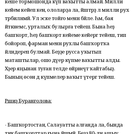
кеше тормошонда күп ваҡытты алмай. Милли
кейем кейеп кенә, ололарҙа ла, йәштәрҙә лә милли рух
тәрбиәләнмәй. Ул эске тойғо менән бәйле. Һәм, бая
әйткәнемсә, урталыҡ булырға тейеш. Бына һеҙ
башҡорт, һеҙ башҡорт кейеме кейергә тейеш, тип
бойороп, фарман менән рухлы башҡортҡа
әйләндереп булмай. Беҙҙе русса уҡытып
маташтылар, ошо дәүер күпме ваҡытты алды.
Хәҙер яңынан туған телде өйрәнеүгә ҡайтабыҙ.
Бының өсөн дә күпмелер ваҡыт үтергә тейеш.
Рәшиҙә Буранғолова:
- Башҡортостан, Салауатты алғанда ла, бында
тик башҡорттар ғына йәшәмәй. Беҙҙә 80-дән ашыу