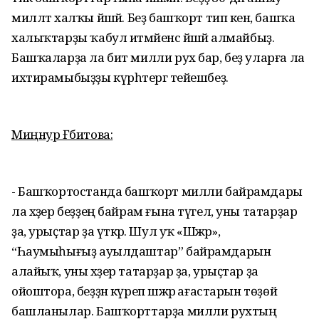
милләт халҡы йәшәй. Беҙ башҡорт тип кенә, башҡа
халыҡтарҙы ҡабул итмәйенсә йәшәй алмайбыҙ.
Башҡаларҙа ла бит милли рух бар, беҙ уларға ла
ихтирамыбыҙҙы күрһәтергә тейешбеҙ.
Миңнур Ғәбитова:
- Башҡортостанда башҡорт милли байрамдары
ла хәҙер беҙҙең байрам ғына түгел, уны татарҙар
ҙа, урыҫтар ҙа үткәрә. Шул уҡ «Шәжәрә»,
“Һаумыһығыҙ ауылдаштар” байрамдарын
алайыҡ, уны хәҙер татарҙар ҙа, урыҫтар ҙа
ойоштора, беҙҙән күреп шәжәрә ағастарын төҙөй
башланылар. Башҡорттарҙа милли рухтың