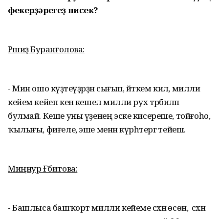
фекерҙәрегеҙ нисек?
Рәшиҙә Буранғолова:
- Мин ошо күҙәтеүҙәрҙән сығып, әйткем килә, милли
кейем кейеп кенә кешелә милли рух тәрбиәләп
булмай. Кеше уны үҙенең эске кисереше, тойғоһо,
ҡылығы, фиғеле, эше менән күрһәтергә тейеш.
Миңнур Ғәбитова:
- Башлыса башҡорт милли кейеме сәхнә өсөн, ә сәхнә