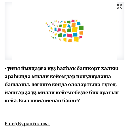
- Һуңғы йылдарға күҙ һалһаҡ башҡорт халҡы
араһында милли кейемдәр популярлаша
башланы. Бөгөнгө көндә ололар ғына түгел,
йәштәр ҙә үҙ милли кейемебеҙҙе бик яратып
кейә. Был нимә менән бәйле?
Рәшиҙә Буранғолова: