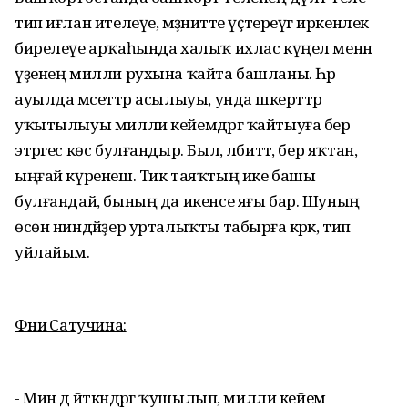
тип иғлан ителеүе, мәҙәниәтте үҫтереүгә иркенлек
бирелеүе арҡаһында халыҡ ихлас күңел менән
үҙенең милли рухына ҡайта башланы. Һәр
ауылда мәсеттәр асылыуы, унда шәкерттәр
уҡытылыуы милли кейемдәргә ҡайтыуға бер
этәргес көс булғандыр. Был, әлбиттә, бер яҡтан,
ыңғай күренеш. Тик таяҡтың ике башы
булғандай, бының да икенсе яғы бар. Шуның
өсөн ниндәйҙер урталыҡты табырға кәрәк, тип
уйлайым.
Фәниә Сатучина:
- Мин дә әйткәндәргә ҡушылып, милли кейем