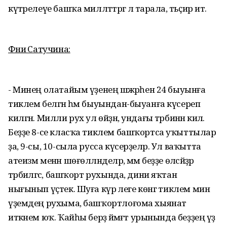
күтәрелеүе башҡа милләттәргә лә тарала, тәьҫир итә.
Фәниә Сатучина:
- Минең олатайым үҙенең шәжәрәһен 24 быуынға
тиклем белгән һәм быуындан-быуанға күсереп
килгән. Милли рух ул өйҙән, ундағы тәрбиәнән килә.
Беҙҙе 8-се класҡа тиклем башҡортса уҡыттылар
ҙа, 9-сы, 10-сыла русса күсерҙеләр. Ул ваҡытта
атеизм менән шөғөлләнделәр, әммә беҙҙе өләсәйҙәр
тәрбиәләгәс, башҡорт рухында, дини яҡтан
нығынып үҫтек. Шуға күрә әлеге көнгә тиклем мин
үҙемдең рухыма, башҡортлоғома хыянат
иткәнем юҡ. Ҡайһы берҙә йәмәғәт урынында беҙҙең үҙ