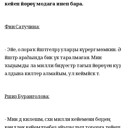
кейеп йөрөү модаға инеп бара.
Фәниә Сатучина:
- Эйе, олораҡ йәштәгеләрҙә уларҙы күрергә мөмкин. Ә
йәштәр араһында бик үк таралмаған. Мин
ҡыҙымды ла милли биҙәүестәр тағып йөрөүен күҙ
алдына килтерә алмайым, ул кеймәйәсәк тә.
Рәшиҙә Буранғолова:
- Мин дә килешәм, сәхнә милли кейеменән беҙҙең
көндәлек кейемдәребеҙ айырылып торорға тейеш.