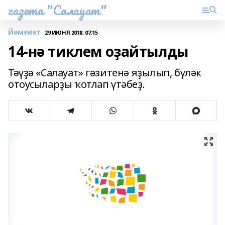
газета "Салауат"
Йәмғиәт
29 ИЮНЯ 2018, 07:15
14-нә тиклем оҙайтылды
Тәүҙә «Салауат» гәзитенә яҙылып, бүләк
отоусыларҙы ҡотлап үтәбеҙ.