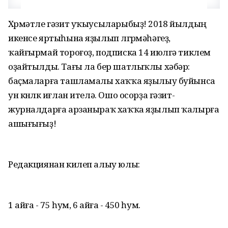
Хөрмәтле гәзит уҡыусыларыбыҙ! 2018 йылдың
икенсе яртыһына яҙылып өлгөрмәһәгеҙ,
ҡайғырмай тороғоҙ, подписка 14 июлгә тиклем
оҙайтылды. Тағы ла бер шатлыҡлы хәбәр:
баҫмаларға ташламалы хаҡҡа яҙылыу буйынса
ун көнлөк иғлан ителә. Ошо осорҙа гәзит-
журналдарға арзаныраҡ хаҡҡа яҙылып ҡалырға
ашығығыҙ!
Редакциянан килеп алыу юлы:
1 айға - 75 һум, 6 айға - 450 һум.