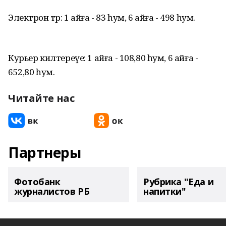
Электрон төр: 1 айға - 83 һум, 6 айға - 498 һум.
Курьер килтереүе: 1 айға - 108,80 һум, 6 айға -
652,80 һум.
Читайте нас
Партнеры
Фотобанк
Рубрика "Еда и
журналистов РБ
напитки"