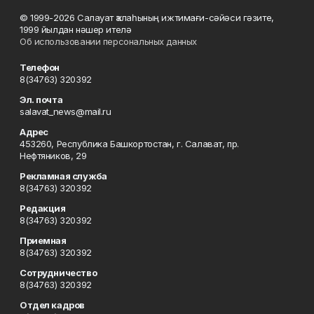
© 1999-2026 Салауат ҡалаһының ижтимағи-сәйәси гәзите,
1999 йылдан нәшер ителә
Об использовании персональных данных
Телефон
8(34763) 320392
Эл. почта
salavat_news@mail.ru
Адрес
453260, Республика Башкортостан, г. Салават, пр.
Нефтяников, 29
Рекламная служба
8(34763) 320392
Редакция
8(34763) 320392
Приемная
8(34763) 320392
Сотрудничество
8(34763) 320392
Отдел кадров