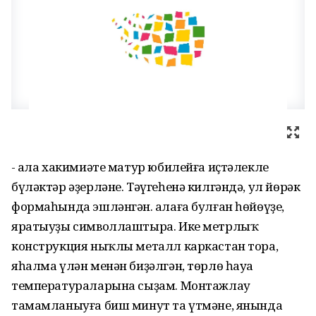
- Ҡала хакимиәте матур юбилейға иҫтәлекле
бүләктәр әҙерләне. Тәүгеһенә килгәндә, ул йөрәк
формаһында эшләнгән. Ҡалаға булған һөйөүҙе,
яратыуҙы символлаштыра. Ике метрлыҡ
конструкция ныҡлы металл каркастан тора,
яһалма үлән менән биҙәлгән, төрлө һауа
температураларына сыҙам. Монтажлау
тамамланыуға биш минут та үтмәне, янында