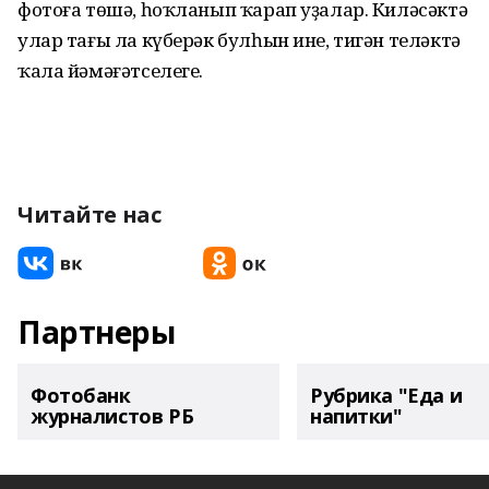
фотоға төшә, һоҡланып ҡарап уҙалар. Киләсәктә
улар тағы ла күберәк булһын ине, тигән теләктә
ҡала йәмәғәтселеге.
Читайте нас
Партнеры
Фотобанк
Рубрика "Еда и
журналистов РБ
напитки"