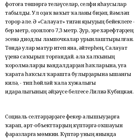
фотоға төшөргә теләүселәр, селфи яһаусылар
табылды. Ул оҙаҡ ваҡыт ҡаланы биҙәп, йәмләп
торор әле. Ә «Салауат» тигән яҙыуҙың бейеклеге -
бер метр, оҙонлоғо 7,3 метр. Ҙур, эре хәрефтәрҙең
эсенә диодлы лампочкалар урынлаштырылған.
Төндә улар матур итеп яна, әйтерһең, Салауат
үҙенә саҡырып торғандай. Ҡала халҡының
ҡоролмаларҙы вандалдарҙан һаҡларына, уға
ҡарата һаҡсыл ҡарашта булырҙарына ышанғы
килә, - тип һөйләй ҡала хужалығы
идаралығының әйҙәүсе белгесе Лилиә Кубицкая.
Социаль селтәрҙәрҙәге фекер алышыуҙарға
ҡарап, арт-объекттарҙың күптәргә оҡшауын
фаразларға мөмкин. Күптәр уның янында