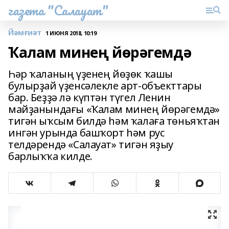
газета "Салауат"
Йәмғиәт
1 ИЮНЯ 2018, 10:19
Ҡалам минең йөрәгемдә
Һәр ҡаланың үҙенең йөҙөк ҡашы
булырҙай үҙенсәлекле арт-объекттары
бар. Беҙҙә лә күптән түгел Ленин
майҙанындағы «Ҡалам минең йөрәгемдә»
тигән ыҡсым билдә һәм ҡалаға төньяҡтан
ингән урында башҡорт һәм рус
телдәрендә «Салауат» тигән яҙыу
барлыҡҡа килде.