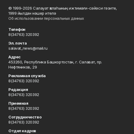
© 1999-2026 Салауат ҡалаһының ижтимағи-сәйәси гәзите,
1999 йылдан нәшер ителә
Об использовании персональных данных
Телефон
8(34763) 320392
Эл. почта
salavat_news@mail.ru
Адрес
453260, Республика Башкортостан, г. Салават, пр.
Нефтяников, 29
Рекламная служба
8(34763) 320392
Редакция
8(34763) 320392
Приемная
8(34763) 320392
Сотрудничество
8(34763) 320392
Отдел кадров