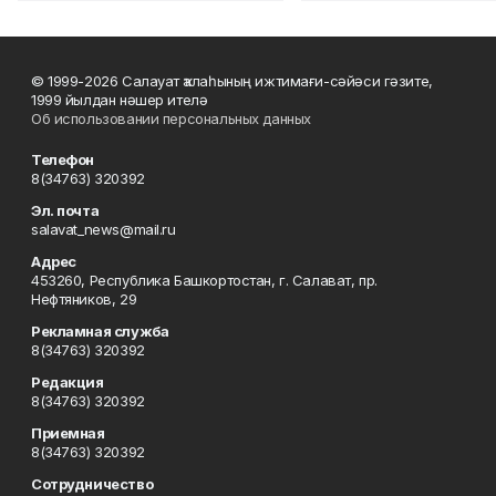
© 1999-2026 Салауат ҡалаһының ижтимағи-сәйәси гәзите,
1999 йылдан нәшер ителә
Об использовании персональных данных
Телефон
8(34763) 320392
Эл. почта
salavat_news@mail.ru
Адрес
453260, Республика Башкортостан, г. Салават, пр.
Нефтяников, 29
Рекламная служба
8(34763) 320392
Редакция
8(34763) 320392
Приемная
8(34763) 320392
Сотрудничество