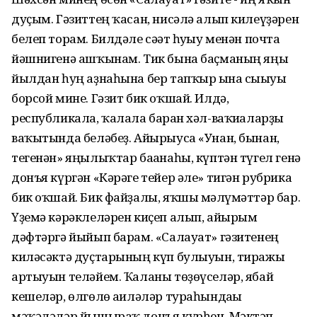
дуҫым. Гәзиттең ҡасан, нисәлә алып килеүҙәрен
белеп торам. Билдәле сәғәт һуғыу менән почта
йәшнигенә ашҡынам. Тик бына баҫманың яңы
йылдан һуң аҙнаһына бер тапҡыр ғына сығыуы
борсой мине. Гәзит бик оҡшай. Илдә,
республикала, ҡалала барған хәл-ваҡиғаларҙы
ваҡытында беләбеҙ. Айырыуса «Унан, бынан,
тегенән» яңылыҡтар бағанаһы, күптән түгел генә
донъя күргән «Кәрәге тейер әле» тигән рубрика
бик оҡшай. Бик файҙалы, яҡшы мәғлүмәттәр бар.
Үҙемә кәрәклеләрен киҫеп алып, айырым
дәфтәргә йыйып барам. «Салауат» гәзитенең
киләсәктә дуҫтарының күп булыуын, тиражы
артыуын теләйем. Ҡаланы төҙөүселәр, ябай
кешеләр, өлгөлө ғаиләләр тураһындағы
мәҡәләләр йышыраҡ донъя күрһен. Мәктәп