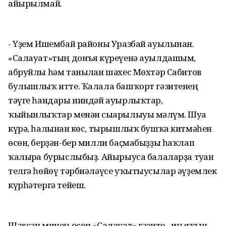
айырылмай.
- Үҙем Ишембай районы Уразбай ауылынан.
«Салауат»тың донъя күреүенә ауылдашым,
абруйлы һәм танылған шәхес Мөхтәр Сабитов
булышлыҡ итте. Ҡалала башҡорт гәзитенең
тәүге һандары ниндәй ауырлыҡтар,
ҡыйынлыҡтар менән сығарылыуы мәғлүм. Шуға
күрә, һалынған көс, тырышлыҡ бушҡа китмәһен
өсөн, берҙән-бер милли баҫмабыҙҙы һаҡлап
ҡалырға бурыслыбыҙ. Айырыуса балаларҙа туған
телгә һөйөү тәрбиәләүсе уҡытыусылар әүҙемлек
күрһәтергә тейеш.
Шәхсән минең өсөн «Салауат» гәзите - иң яҡын