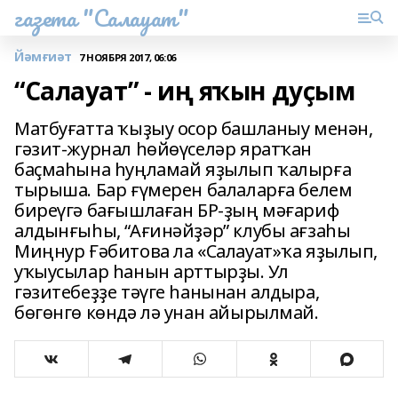
газета "Салауат"
Йәмғиәт
7 НОЯБРЯ 2017, 06:06
“Салауат” - иң яҡын дуҫым
Матбуғатта ҡыҙыу осор башланыу менән,
гәзит-журнал һөйөүселәр яратҡан
баҫмаһына һуңламай яҙылып ҡалырға
тырыша. Бар ғүмерен балаларға белем
биреүгә бағышлаған БР-ҙың мәғариф
алдынғыһы, “Ағинәйҙәр” клубы ағзаһы
Миңнур Ғәбитова ла «Салауат»ҡа яҙылып,
уҡыусылар һанын арттырҙы. Ул
гәзитебеҙҙе тәүге һанынан алдыра,
бөгөнгө көндә лә унан айырылмай.