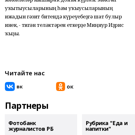
уҡытыусыларының һәм уҡыусыларының
ижадын гәзит битендә күреүебеҙгә шат булыр
инек, - тигән теләктәрен еткерҙе Миңнур Иҙрис
ҡыҙы.
Читайте нас
Партнеры
Фотобанк
Рубрика "Еда и
журналистов РБ
напитки"