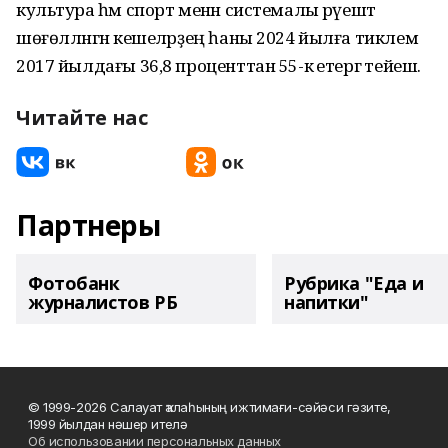
культура һәм спорт менән системалы рәүештә
шөғөлләнгән кешеләрҙең һаны 2024 йылға тиклем
2017 йылдағы 36,8 проценттан 55-кә етергә тейеш.
Читайте нас
Партнеры
Фотобанк
Рубрика "Еда и
журналистов РБ
напитки"
© 1999-2026 Салауат ҡалаһының ижтимағи-сәйәси гәзите,
1999 йылдан нәшер ителә
Об использовании персональных данных