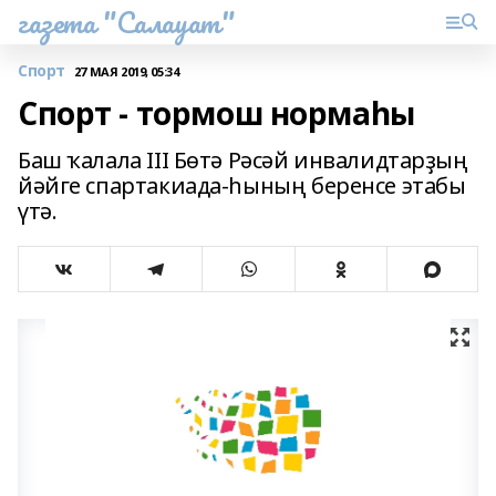
газета "Салауат"
Спорт
27 МАЯ 2019, 05:34
Спорт - тормош нормаһы
Баш ҡалала III Бөтә Рәсәй инвалидтарҙың
йәйге спартакиада-һының беренсе этабы
үтә.