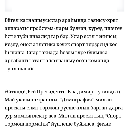
Бәйгелә ҡатнашыусылар араһында таяныу-хәрәкәт
аппараты проблема-лары булған, күреү, ишетеү
һәләте түбән инвалидтар бар. Улар өҫтәл теннисы,
йөҙөү, еңел атлетика кеүек спорт төрҙәрендә көс
һынаша. Спартакиада һөҙөмтәләре буйынса
артабанғы этапта ҡатнашыу өсөн команда
тупланасаҡ.
Әйткәндәй, Рәсәй Президенты Владимир Путиндың
Май указына ярашлы, “Демография” милли
проекты сәләмәт тормош рәүеше алып барған-дарға
ҙур мөмкинлектәр аса. Милли проекттың “Спорт -
тормош нормаһы” йүнәлеше буйынса, физик