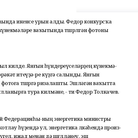
һында икенсе урын алды. Федор конкурсҡа
күнекмәләре ваҡытында төшөрөлгән фотоны
ыл килде. Янғын һүндереүселәрҙең күнекмә-
хәрәкәт итеүҙә-ре күҙгә салынды. Янғын
фотоға төшөргә ризалашты. Эшләгән ваҡытта
лланырға тура килмәне, - ти Федор Толкачев.
әй Федерацияһы-ның энергетика министры
отлау һүҙендә ул, энергетика өлкәһендә произ-
гел, ижад менән дә шөғөлләнеү, эш