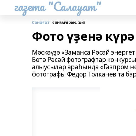
газета "Салауат"
Сәнәғәт
9 ЯНВАРЯ 2019, 08:47
Фото үҙенә күрә
Мәскәүҙә «Заманса Рәсәй энерг
Бөтә Рәсәй фотографтар конкурс
алыусылар араһында «Газпром 
фотографы Федор Толкачев та бар