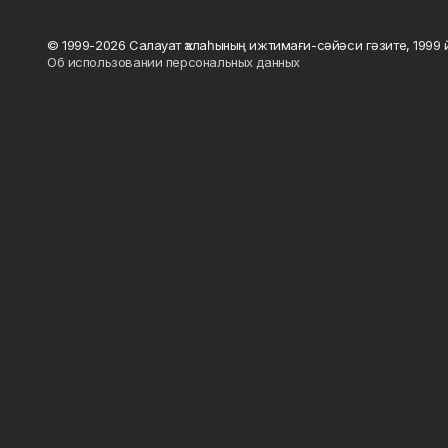
© 1999-2026 Салауат ҡалаһының ижтимағи-сәйәси гәзите, 1999
Об использовании персональных данных