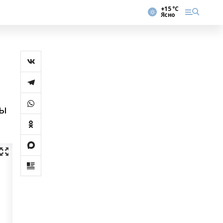
+15 °С
Ясно
ң
ғы