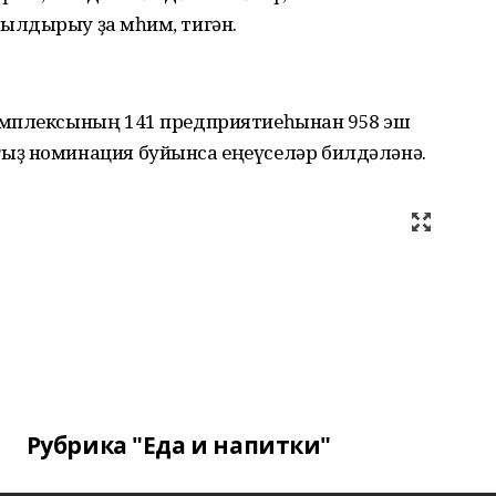
лдырыу ҙа мөһим, тигән.
омплексының 141 предприятиеһынан 958 эш
ыҙ номинация буйынса еңеүселәр билдәләнә.
Рубрика "Еда и напитки"