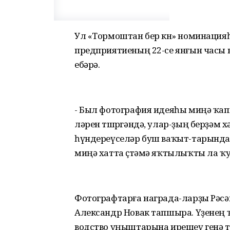
Ул «Тормоштан бер көн» номинация
предприятиеның 22-се янғын часы 
ебәрә.
- Был фотография идеяһы миңә ҡап
ләрен төшөргәндә, улар-ҙың берҙәм 
һүндереүселәр буш ваҡыт-тарында 
миңә хатта өҫтәмә яҡтылыҡты ла ҡу
Фотографтарға награда-ларҙы Рәс
Александр Новак тапшыра. Үҙенең ҡ
водство уңыштарына ирешеү генә тү