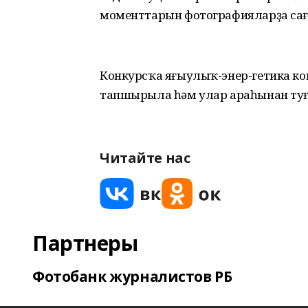
моменттарын фотографияларҙа сағы
Конкурсҡа яғыулыҡ-энер-гетика к
тапшырыла һәм улар араһынан туғ
Читайте нас
Партнеры
Фотобанк журналистов РБ