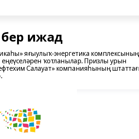
 бер ижад
етикаһы» яғыулыҡ-энергетика комплексыны
ы еңеүселәрен ҡотланылар. Призлы урын
нефтехим Салауат» компанияһының штатта
.