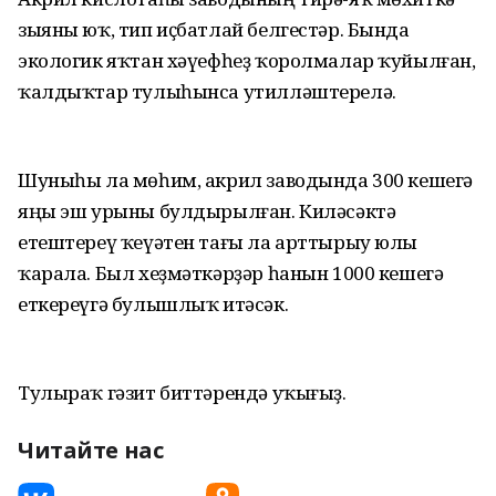
зыяны юҡ, тип иҫбатлай белгестәр. Бында
экологик яҡтан хәүефһеҙ ҡоролмалар ҡуйылған,
ҡалдыҡтар тулыһынса утилләштерелә.
Шуныһы ла мөһим, акрил заводында 300 кешегә
яңы эш урыны булдырылған. Киләсәктә
етештереү ҡеүәтен тағы ла арттырыу юлы
ҡарала. Был хеҙмәткәрҙәр һанын 1000 кешегә
еткереүгә булышлыҡ итәсәк.
Тулыраҡ гәзит биттәрендә уҡығыҙ.
Читайте нас