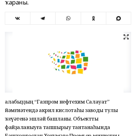
ҡараны.
Ҡалабыҙҙың “Газпром нефтехим Салауат”
йәмғиәтендә акрил кислотаһы заводы тулы
ҡеүәтенә эшләй башланы. Объектты
файҙаланыуға тапшырыу тантанаһында
Башҡортостан Хөкүмәте Премьер-министры