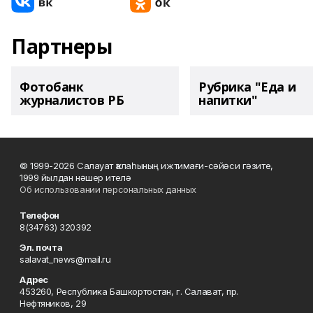
Партнеры
Фотобанк
Рубрика "Еда и
журналистов РБ
напитки"
© 1999-2026 Салауат ҡалаһының ижтимағи-сәйәси гәзите,
1999 йылдан нәшер ителә
Об использовании персональных данных
Телефон
8(34763) 320392
Эл. почта
salavat_news@mail.ru
Адрес
453260, Республика Башкортостан, г. Салават, пр.
Нефтяников, 29