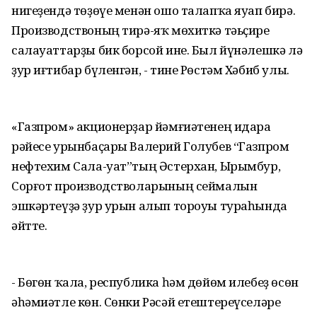
нигеҙендә төҙөүе менән ошо талапҡа яуап бирә.
Производствоның тирә-яҡ мөхиткә тәьҫире
салауаттарҙы бик борсой ине. Был йүнәлешкә лә
ҙур иғтибар бүленгән, - тине Рөстәм Хәбиб улы.
«Газпром» акционерҙар йәмғиәтенең идара
рәйесе урынбаҫары Валерий Голубев “Газпром
нефтехим Сала-уат”тың Әстерхан, Ырымбур,
Сорғот производстволарының сеймалын
эшкәртеүҙә ҙур урын алып тороуы тураһында
әйтте.
- Бөгөн ҡала, республика һәм дөйөм илебеҙ өсөн
әһәмиәтле көн. Сөнки Рәсәй етештереүселәре