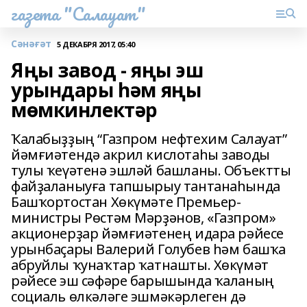
газета "Салауат"
Сәнәғәт
5 ДЕКАБРЯ 2017, 05:40
Яңы завод - яңы эш
урындары һәм яңы
мөмкинлектәр
Ҡалабыҙҙың “Газпром нефтехим Салауат”
йәмғиәтендә акрил кислотаһы заводы
тулы ҡеүәтенә эшләй башланы. Объектты
файҙаланыуға тапшырыу тантанаһында
Башҡортостан Хөкүмәте Премьер-
министры Рөстәм Мәрҙәнов, «Газпром»
акционерҙар йәмғиәтенең идара рәйесе
урынбаҫары Валерий Голубев һәм башҡа
абруйлы ҡунаҡтар ҡатнашты. Хөкүмәт
рәйесе эш сәфәре барышында ҡаланың
социаль өлкәләге эшмәкәрлеген дә