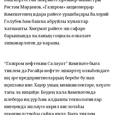
Рөстәм Мәрҙәнов, «Газпром» акционерҙар
йәмғиәтенең идара рәйесе урынбаҫары Валерий
Голубев һәм башҡа абруйлы ҡунаҡтар
ҡатнашты. Хөкүмәт рәйесе эш сәфәре
барышында ҡаланың социаль өлкәләге
эшмәкәрлеген дә ҡараны.
“Газпром нефтехим Салауат” йәмғиәте быға
тиклем дә Рәсәйҙә нефтте эшкәртеү өлкәһендәге
иң эре предприятиеларҙың береһе булып
иҫәпләнә ине. Хәҙер уның мөмкинлектәре, ҡеүәте
тағы ла киңәйҙе. Беҙҙең ҡала йәмғиәтендә
илебеҙҙә иң ҙур һәм алдынғы технологиялар
нигеҙендә эшләүсе акрил кислотаһы
производствоһы сафҡа инде. Быға тиклем