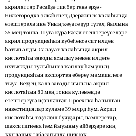
акрилаттар Рәсәйҙә тик бер генә ерҙә -
Нижегородка өлкәһенең Дзержинск ҡалаһында
етештерелә ине. Уның ҡеүәте ҙур түгел, йылына
35 мең тонна. Шуға күрә Рәсәй етештереүселәре
акрил продукцияһын күбеһенсә сит илдән
һатып алды. Салауат ҡалаһында акрил
кислотаһы заводы асылыу менән илдәге
ихтыяжды тулыһынса ҡаплау һәм уның
продукцияһын экспортҡа ебәреү мөмкинлеге
тыуа. Беҙҙең ҡала заводы йылына акрил
кислотаһын 80 мең тонна күләмендә
етештереүгә иҫәпләнгән. Проектҡа һалынған
инвестициялар күләме 39 млрд һум. Акрил
кислотаһы, төҙөлөш буяуҙары, памперстар,
шәхси гигиена һәм йыуыныу әйберҙәре киң
ҡулланыу табасағында шик юҡ.