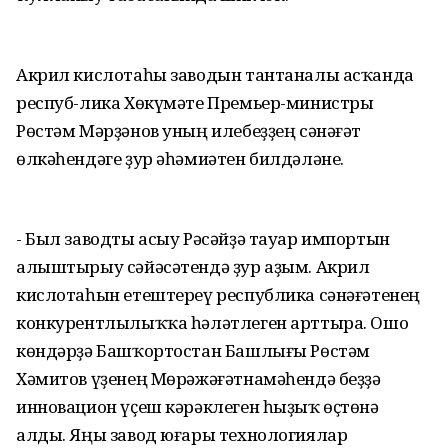
Акрил кислотаһы заводын тантаналы асҡанда
респуб-лика Хөкүмәте Премьер-министры
Рөстәм Мәрҙәнов уның илебеҙҙең сәнәғәт
өлкәһендәге ҙур әһәмиәтен билдәләне.
- Был заводты асыу Рәсәйҙә тауар импортын
алыштырыу сәйәсәтендә ҙур аҙым. Акрил
кислотаһын етештереү республика сәнәғәтенең
конкурентлылыҡҡа һәләтлеген арттыра. Ошо
көндәрҙә Башҡортостан Башлығы Рөстәм
Хәмитов үҙенең Мөрәжәғәтнамәһендә беҙҙә
инновацион үҫеш кәрәклеген һыҙыҡ өҫтөнә
алды. Яңы завод юғары технологиялар