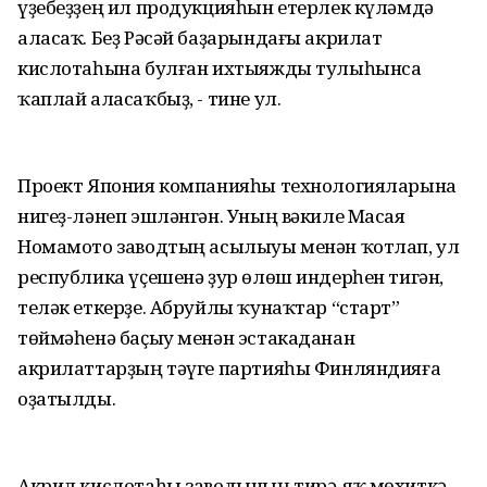
үҙебеҙҙең ил продукцияһын етерлек күләмдә
аласаҡ. Беҙ Рәсәй баҙарындағы акрилат
кислотаһына булған ихтыяжды тулыһынса
ҡаплай аласаҡбыҙ, - тине ул.
Проект Япония компанияһы технологияларына
нигеҙ-ләнеп эшләнгән. Уның вәкиле Масая
Номамото заводтың асылыуы менән ҡотлап, ул
республика үҫешенә ҙур өлөш индерһен тигән,
теләк еткерҙе. Абруйлы ҡунаҡтар “старт”
төймәһенә баҫыу менән эстакаданан
акрилаттарҙың тәүге партияһы Финляндияға
оҙатылды.
Акрил кислотаһы заводының тирә-яҡ мөхиткә