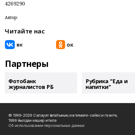
4269290
Автор:
Читайте нас
Партнеры
Фотобанк
Рубрика "Еда и
журналистов РБ
напитки"
© 1999-2026 Салауат ҡалаһының ижтимағи-сәйәси гәзите,
1999 йылдан нәшер ителә
Об использовании персональных данных