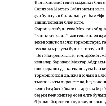
Ҡала хакимиәтенең мәҙәниәт бүле
Сәлихова Мөхтәр Сабитовтың ҡала 
ҙур булыуын билдәләп уға һәм Өф
энциклопедия бүләк итте.
Фәрзәнә Аҡбулатова Мөх-тәр Абдр
“Башҡортостан” гәзитенә килеп яҙ
үҙенең киң ҡоласлы тормоштары, 
рухландырыусы булып тороуын бил
- Бөтә ғүмерен халыҡ, тел, әҙәбиәт
кешеләр бар икән, Мөхтәр Абдрахма
ошо осрашыуҙа ҡатнашыусы һәр ке
тормош юлын да, ижад юлын да яҡш
тыуған яҡты өйрәнеүсе лә, һеҙ топ
кеше. Һеҙ бөтә йүнәлештәрҙе лә бер
беҙҙең кеүек йәштәр өсөн өлгө булып
Өфөнән йыраҡ тип ҡул ҡаушырып у