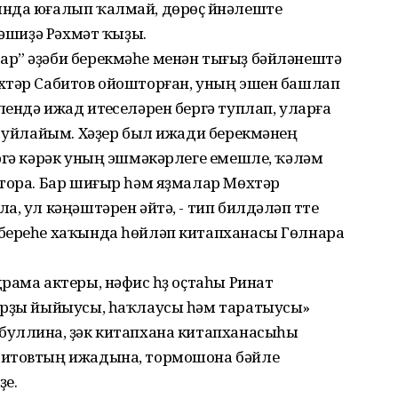
нда юғалып ҡалмай, дөрөҫ йүнәлеште
Рәшиҙә Рәхмәт ҡыҙы.
р” әҙәби берекмәһе менән тығыҙ бәйләнештә
хтәр Сабитов ойошторған, уның эшен башлап
ендә ижад итеүселәрен бергә туплап, уларға
п уйлайым. Хәҙер был ижади берекмәнең
ргә кәрәк уның эшмәкәрлеге емешле, ҡәләм
 тора. Бар шиғыр һәм яҙмалар Мөхтәр
, ул кәңәштәрен әйтә, - тип билдәләп үтте
береһе хаҡында һөйләп китапханасы Гөлнара
рама актеры, нәфис һүҙ оҫтаһы Ринат
арҙы йыйыусы, һаҡлаусы һәм таратыусы»
уллина, үҙәк китапхана китапханасыһы
битовтың ижадына, тормошона бәйле
ҙе.