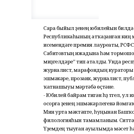
Сара быйыл үҙенең юбилейын билдә
Республикаһының атҡаҙанған киң м
исемендәге премия лауреаты, РСФ
Сабитовтың ижадына һәм тормошона
миҙгелдәре” тип аталды. Унда рес
журналист, марафондың кураторы 
эшмәкәре, прозаик, журналист, пуб
ҡатнашыуы мәртәбә өҫтәне.
- Юбилей байрам тигән һүҙ түгел, ул
осорға үҙенең эшмәкәрлегенә йомғаҡ 
Мин урта мәктәпте, һуңынан Башҡо
филологияһын тамамланым. Ситтән
Үҙемдең тыуған ауылымда мәсет һ