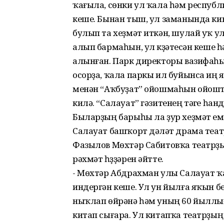
ҡағыла, сөнки ул ҡала һәм респуб
кеше. Бынан тыш, ул заманында ки
булып та хеҙмәт иткән, шулай уҡ у
алып бармаһын, ул күҙәтеүсән кеше
алынған. Парк директоры вазифаһы
осорҙа, ҡала паркы ил буйынса иң
менән “Аҡбуҙат” ойошмаһын ойошт
килә. “Салауат” гәзитенең тәүге һ
Быларҙың барыһы ла ҙур хеҙмәт еме
Салауат башҡорт дәүләт драма теа
Фазылов Мөхтәр Сабитовҡа театрҙы
рәхмәт һүҙҙәрен әйтте.
- Мөхтәр Абдрахман улы Салауат ҡ
индергән кеше. Ул ун йылға яҡын б
ныҡлап өйрәнә һәм уның 60 йыллығ
китап сығара. Ул китапҡа театрҙ