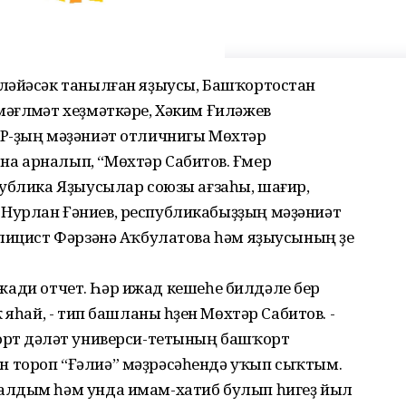
ләйәсәк танылған яҙыусы, Башҡортостан
әғлүмәт хеҙмәткәре, Хәким Ғиләжев
СР-ҙың мәҙәниәт отличнигы Мөхтәр
 арналып, “Мөхтәр Сабитов. Ғүмер
публика Яҙыусылар союзы ағзаһы, шағир,
Нурлан Ғәниев, республикабыҙҙың мәҙәниәт
лицист Фәрзәнә Аҡбулатова һәм яҙыусының үҙе
 ижади отчет. Һәр ижад кешеһе билдәле бер
яһай, - тип башланы һүҙен Мөхтәр Сабитов. -
рт дәүләт универси-тетының башҡорт
 тороп “Ғәлиә” мәҙрәсәһендә уҡып сыҡтым.
алдым һәм унда имам-хатиб булып һигеҙ йыл