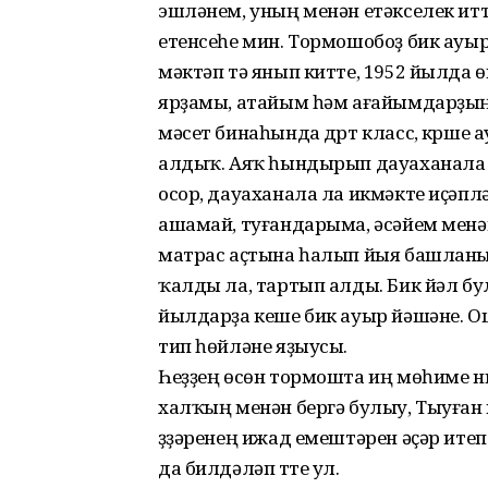
эшләнем, уның менән етәкселек итте
етенсеһе мин. Тормошобоҙ бик ауыр в
мәктәп тә янып китте, 1952 йылда 
ярҙамы, атайым һәм ағайымдарҙың
мәсет бинаһында дүрт класс, күрше
алдыҡ. Аяҡ һындырып дауаханала 
осор, дауаханала ла икмәкте иҫәпл
ашамай, туғандарыма, әсәйем мен
матрас аҫтына һалып йыя башланым
ҡалды ла, тартып алды. Бик йәл бу
йылдарҙа кеше бик ауыр йәшәне. Ош
тип һөйләне яҙыусы.
Һеҙҙең өсөн тормошта иң мөһиме н
халҡың менән бергә булыу, Тыуған и
үҙҙәренең ижад емештәрен әҫәр ите
да билдәләп үтте ул.