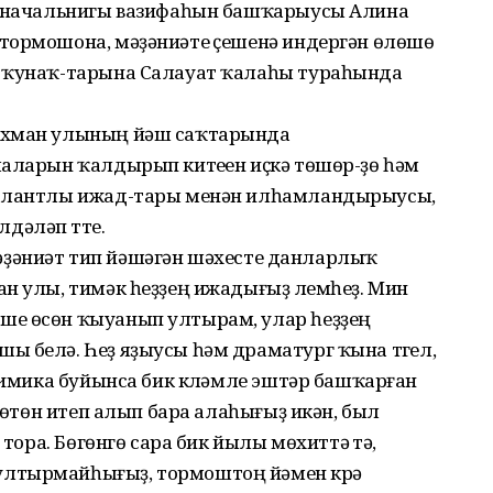
ге начальнигы вазифаһын башҡарыусы Алина
тормошона, мәҙәниәте үҫешенә индергән өлөшө
ө ҡунаҡ-тарына Салауат ҡалаһы тураһында
ахман улының йәш саҡтарында
маларын ҡалдырып китеүен иҫкә төшөр-ҙө һәм
талантлы ижад-тары менән илһамландырыусы,
дәләп үтте.
, мәҙәниәт тип йәшәгән шәхесте данларлыҡ
н улы, тимәк һеҙҙең ижадығыҙ үлемһеҙ. Мин
ше өсөн ҡыуанып ултырам, улар һеҙҙең
ы белә. Һеҙ яҙыусы һәм драматург ҡына түгел,
онимика буйынса бик күләмле эштәр башҡарған
 бөтөн итеп алып бара алаһығыҙ икән, был
 тора. Бөгөнгө сара бик йылы мөхиттә үтә,
лтырмайһығыҙ, тормоштоң йәмен күрә