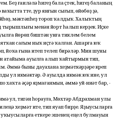
м. Беҙ ғаиләлә һигеҙ бала үҫтек, һигеҙ баланың
аҡытта үтте, ҙур янғын сығып, өйөбөҙ ҙә,
өйһөҙ, мәктәпһеҙ тороп ҡалдыҡ. Халыҡтың
 тырышлығы менән йорт һалып керҙек. Иҫке
 ауылға йөрөп биштән унға тиклем белем
ятҡан сағым ныҡ иҫтә ҡалған. Ашарға юҡ
әп, йоҡа ғына итеп телеп бирәләр. Мин шуны
ән атайыма ауылға алып ҡайтырмын тип,
. Әммә быны дауахана хеҙмәткәрҙәре күреп
лды ул икмәктәр. Ә ауылда икмәк юҡ ине, ул
о хаҡта әҫәр яҙмағанмын, әммә уй-ниәт бар, -
имә ул, тигән һорауға, Мөхтәр Абдрахман улы
леңә хеҙмәт итеү, тип яуап бирҙе. Яҙыусыларға
п уҡыусыларға еткереү эшенең еңел булмауын