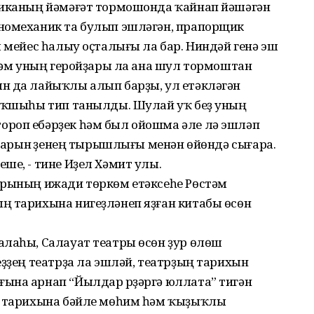
ликаның йәмәғәт тормошонда ҡайнап йәшәгән
номеханик та булып эшләгән, прапорщик
л мейес һалыу оҫталығы ла бар. Ниндәй генә эш
 һәм уның геройҙары ла ана шул тормоштан
н да лайыҡлы алып барҙы, ул етәкләгән
 яҡшыһы тип танылды. Шулай уҡ беҙ уның
ороп ебәрҙек һәм был ойошма әле лә эшләп
андарын үҙенең тырышлығы менән өйөндә сығара.
ше, - тине Иҙел Хәмит улы.
трының ижади төркөм етәксеһе Рөстәм
ң тарихына нигеҙләнеп яҙған китабы өсөн
алаһы, Салауат театры өсөн ҙур өлөш
еҙҙең театрҙа ла эшләй, театрҙың тарихын
ына арнап “Йылдар үрҙәргә юллата” тигән
ың тарихына бәйле мөһим һәм ҡыҙыҡлы