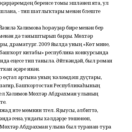
әҫәрҙәремдең беренсе томы эшләнеп ята, ул
шлана, - тип шатлыҡтары менән бүлеште
әзилә Хәлимова һорауҙар биреү менән бер
менән дә таныштырып барҙы. Мөхтәр
ры, драматург. 2009 йылда уның «Көт мине,
башҡорт китабы» республика конкурсында
да еңеүсе тип таныла. Әйткәндәй, был роман
тҡан әҫәре икән.
р өҫтәл артына уның ҡәләмдәш дуҫтары,
шағир, Башҡортостан Республикаһының
Иҙел Хәлимов Мөхтәр Абдрахман улының
те.
ижад итеү мөмкин түгел. Яҙыусы, әлбиттә,
ндә генә, ундағы хәлдәрҙе төшөнөп,
 Мөхтәр Абдрахман улына был туранан-тура