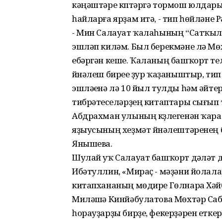
кәңәштәре күптәргә тормош юлдары
һайларға ярҙам итә, - тип һөйләне 
- Мин Салауат ҡалаһының “Сатҡыла
эшләп киләм. Был берекмәне лә Мө
ебәргән кеше. Ҡаланың башҡорт тел
йүнәлеш биреүе ҙур ҡаҙаныштыр, ти
эшләүенә лә 10 йыл тулды һәм әйте
тибрәтеүселәрҙең китаптары сығып
Абдрахман улының күҙлегенән ҡарала
яҙыусының хеҙмәт йүнәлештәренең 
Янышева.
Шулай уҡ Салауат башҡорт дәүләт д
Ибәтуллин, «Мираҫ - мәҙәни йолал
китапхананың мөдире Гөлнара Хәйб
Миләүшә Кинйәбулатова Мөхтәр Са
һорауҙарҙы бирҙе, фекерҙәрен еткер