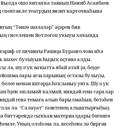
08 йылда ошо китапҡа таянып Нәжиб Асанбаев
ың спектакле театрҙың визит карточкаһына
тың “Төнгө шәүләләр” әҫәрен бик
ың сиселешен йотлоғоп уҡыуы хаҡында
әғариф отличнигы Рәшиҙә Буранғолова иһә
 шәхес булыуын һыҙыҡ өҫтөнә алды.
усы ла, шул уҡ ваҡытта ябай атай ҙа, беҙҙе
әт ойошмалары ағзаларының остазы булыуы,
белеүе менән күптәрҙә һоҡланыу уята. Шул уҡ
ән һүҙен эшләмәй ҡалмай, ниндәй генә саралар
 ниндәй генә темаға алып барылмаһын, бөтәһен
улла ла. “Салауат” гәзитенең алыштырғыһыҙ
ма биттәрендә сыҡҡан материалдары бөгөнгө
һемле. Уның олоһона ла, кесеһенә лә биргән