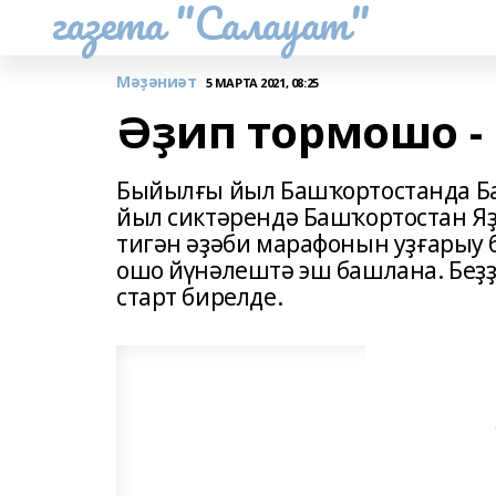
газета "Салауат"
Мәҙәниәт
5 МАРТА 2021, 08:25
Әҙип тормошо - 
Быйылғы йыл Башҡортостанда Ба
йыл сиктәрендә Башҡортостан Я
тигән әҙәби марафонын уҙғарыу 
ошо йүнәлештә эш башлана. Беҙҙ
старт бирелде.