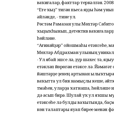
ваҡиғалар, факттар теркәлгән. 20
“Ете ҡыҙ” тигән пьеса яҙҙы һәм ун
әйләнде, - тине ул.
Рөстәм Рамазан улы Мөхтәр Сабитов
ҡыҙыҡһынып, детектив ваҡиғаларҙ
һөйләне.
“Ағинәйҙәр” ойошмаһы етәксеһе, м
Мөхтәр Абдрахман улының уникаль
- Ул ябай эшсе лә, ҙур шәхес тә, яҙы
етәкләп йөрөгән етәксе лә. Йәмәғ
йәштәрҙе үҙенең артынан ылыҡтыра 
ваҡытта ул бик намыҫлы кеше, әйтк
үтмәһен, уларҙа ҡатнаша, һөйләшеү
дә асып бирә. Шулай уҡ ул яҡшы м
етәксеһе лә булды ваҡытында, баҫ
көн талаптары яуап биреүе менән фә