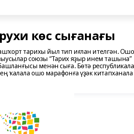
рухи көс сығанағы
шҡорт тарихы йыл тип иғлан ителгән. Ош
ҙыусылар союзы “Тарих яҙыр инем ташына”
башланғысы менән сыға. Бөтә республикал
ең ҡалала ошо марафонға үҙәк китапханала