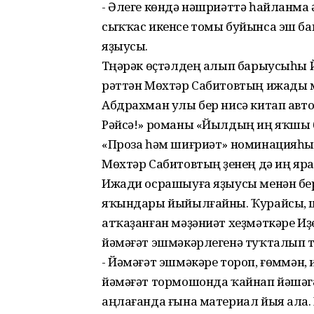
- Әлеге көндә нәшриәттә һайланма 
сыҡҡас икенсе томы буйынса эш ба
яҙыусы.
Түңәрәк өҫтәлдең алып барыусыһы Й
рәттән Мөхтәр Сабитовтың ижады 
Абдрахман улы бер нисә китап авто
Рәйсә!» романы «Йылдың иң яҡшы 
«Проза һәм шиғриәт» номинацияһын
Мөхтәр Сабитовтың үҙенең дә иң яра
Ижади осрашыуға яҙыусы менән бе
яҡындары йыйылғайны. Ҡурайсы, 
атҡаҙанған мәҙәниәт хеҙмәткәре 
йәмәғәт эшмәкәрлегенә туҡталып үт
- Йәмәғәт эшмәкәре тороп, ғөмүмән, 
йәмәғәт тормошонда ҡайнап йәшәгә
аңлағанда ғына материал йыя ала.