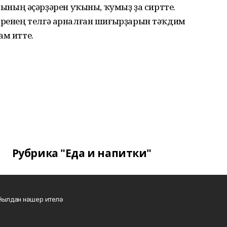
ың әҫәрҙәрен уҡыны, ҡумыҙ ҙа сиртте.
ҙәренең телгә арналған шиғырҙарын тәҡдим
ам итте.
Рубрика "Еда и напитки"
 йылдан нәшер ителә