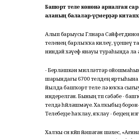
Башҡорт теле көнөнә арналған с
ҡаланың балалар-үҫмерҙәр кита
Алып барыусы Гөлнара Сәйфетдино
теленең барлыҡҡа килеү, үҫешеү т
ниндәй хәүеф янауы тураһында ла 
- Берләшкән милләттәр ойошмаһын
шарындағы 6700 телдең яртыһына 
йылда башҡорт теле лә юҡҡа сығы
индерелгән. Бының төп сәбәбе - ба
телдә һөйләшмәүе. Халҡыбыҙ борон-
Телебеҙҙе һаҡлау, яҡлау - беҙҙең изг
Халҡы өсөн көйөп йәшәгән шәхес, «Ағ