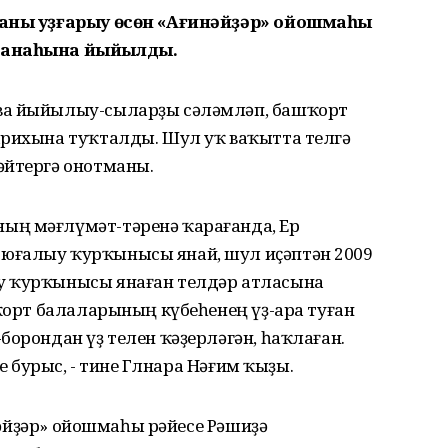
араны уҙғарыу өсөн «Ағинәйҙәр» ойошмаһы
пханаһына йыйылды.
ва йыйылыу-сыларҙы сәләмләп, башҡорт
арихына туҡталды. Шул уҡ ваҡытта телгә
әйтергә онотманы.
ың мәғлүмәт-тәренә ҡарағанда, Ер
юғалыу ҡурҡынысы янай, шул иҫәптән 2009
у ҡурҡынысы янаған телдәр атласына
шҡорт балаларының күбеһенең үҙ-ара туған
борондан үҙ телен ҡәҙерләгән, һаҡлаған.
е бурыс, - тине Гөлнара Нәғим ҡыҙы.
инәйҙәр» ойошмаһы рәйесе Рәшиҙә