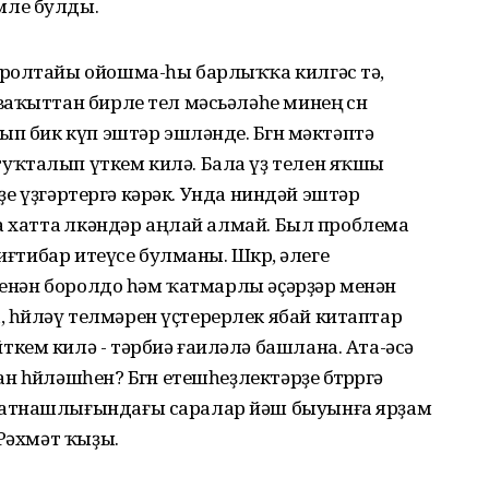
мле булды.
оролтайы ойошма-һы барлыҡҡа килгәс тә,
аҡыттан бирле тел мәсьәләһе минең өсөн
п бик күп эштәр эшләнде. Бөгөн мәктәптә
уҡталып үткем килә. Бала үҙ телен яҡшы
әрҙе үҙгәртергә кәрәк. Унда ниндәй эштәр
а хатта өлкәндәр аңлай алмай. Был проблема
иғтибар итеүсе булманы. Шөкөр, әлеге
 менән боролдо һәм ҡатмарлы әҫәрҙәр менән
өйләү телмәрен үҫтерерлек ябай китаптар
кем килә - тәрбиә ғаиләлә башлана. Ата-әсә
өйләшһен? Бөгөн етешһеҙлектәрҙе бөтөрөргә
ҡатнашлығындағы саралар йәш быуынға ярҙам
 Рәхмәт ҡыҙы.