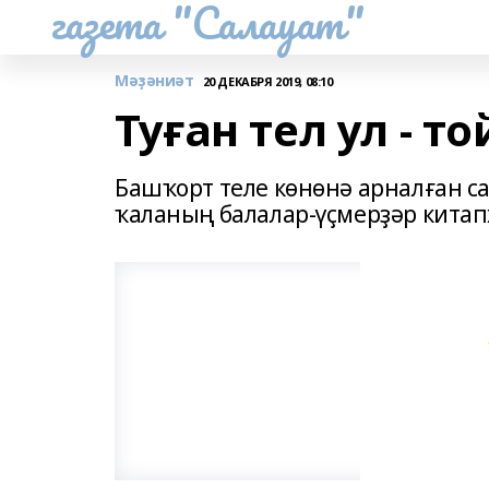
газета "Салауат"
Мәҙәниәт
20 ДЕКАБРЯ 2019, 08:10
Туған тел ул - т
Башҡорт теле көнөнә арналған с
ҡаланың балалар-үҫмерҙәр кита