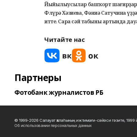
Йыйылыусылар башҡорт шағирҙарын
Флүрә Хәзиева, Фәниә Сатучина үҙ
итте. Сара сәй табыны артында дау
Читайте нас
Партнеры
Фотобанк журналистов РБ
© 1999-2026 Салауат ҡалаһының ижтимағи-сәйәси гәзите, 1999
Об использовании персональных данных