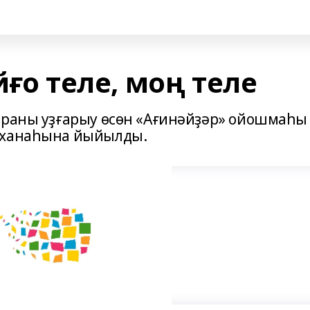
ойғо теле, моң теле
араны уҙғарыу өсөн «Ағинәйҙәр» ойошмаһы
пханаһына йыйылды.