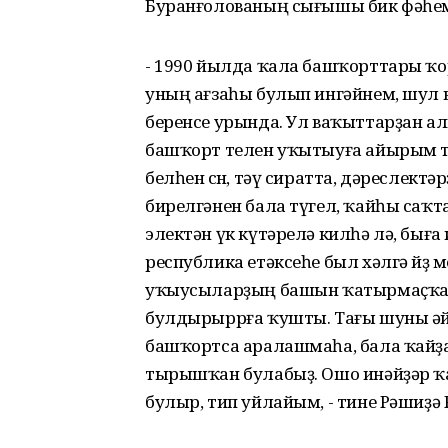
Буранғолованың сығышы бик фәһе
- 1990 йылда ҡала башҡорттары ҡ
уның ағзаһы булып ингәйнем, шул в
беренсе урында. Ул ваҡыттарҙан алы
башҡорт телен уҡытыуға айырым т
белһен өсөн, тәү сиратта, дәреслект
бирелгәнен бала түгел, ҡайһы саҡт
электән үк күтәрелә килһә лә, быға 
республика етәксеһе был хәлгә йөҙ
уҡыусыларҙың башын ҡатырмаҫҡа, һ
булдырыррға ҡушты. Тағы шуны әйт
башҡортса аралашмаһа, бала ҡайҙан һ
тырышҡан булабыҙ. Ошо инәйҙәр 
булыр, тип уйлайым, - тине Рәшиҙә