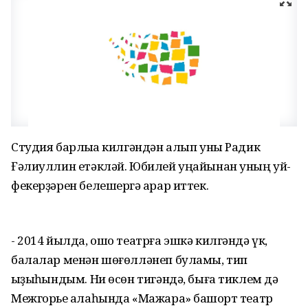
Студия барлыҡҡа килгәндән алып уны Радик
Ғәлиуллин етәкләй. Юбилей уңайынан уның уй-
фекерҙәрен белешергә ҡарар иттек.
- 2014 йылда, ошо театрға эшкә килгәндә үк,
балалар менән шөғөлләнеп буламы, тип
ҡыҙыҡһындым. Ни өсөн тигәндә, быға тиклем дә
Межгорье ҡалаһында «Мажара» башҡорт театр