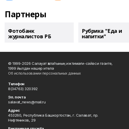
Партнеры
Фотобанк
Рубрика "Еда и
журналистов РБ
напитки"
© 1999-2026 Салауат ҡалаһының ижтимағи-сәйәси гәзите,
1999 йылдан нәшер ителә
Об использовании персональных данных
Телефон
8(34763) 320392
Эл. почта
salavat_news@mail.ru
Адрес
453260, Республика Башкортостан, г. Салават, пр.
Нефтяников, 29
Рекламная служба