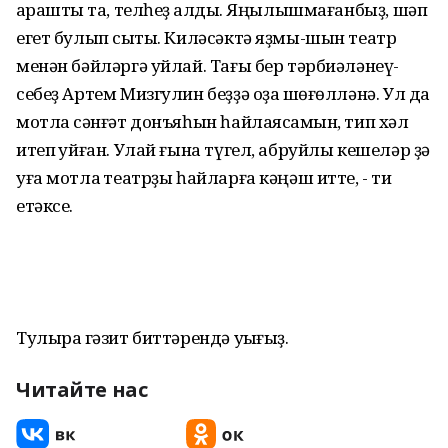
ҡараштыҡ та, телһеҙ ҡалдыҡ. Яңылышмағанбыҙ, шәп
егет булып сыҡты. Киләсәктә яҙмы-шын театр
менән бәйләргә уйлай. Тағы бер тәрбиәләнеү-
себеҙ Артем Мизгулин беҙҙә оҙаҡ шөғөлләнә. Ул да
мотлаҡ сәнғәт донъяһын һайлаясаҡмын, тип хәл
итеп ҡуйған. Улай ғына түгел, абруйлы кешеләр ҙә
уға мотлаҡ театрҙы һайларға кәңәш итте, - ти
етәксе.
Тулыраҡ гәзит биттәрендә уҡығыҙ.
Читайте нас