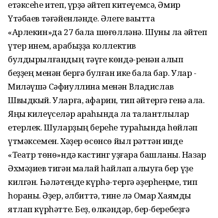
етәксеһе итеп, үрҙә әйтеп китеүемсә, Әмир
Үтәбаев тәғәйенләнде. Әлеге ваҡытта
«Арлекин»да 27 бала шөғөлләнә. Шуны ла әйтеп
үтер инем, арабыҙҙа коллектив
булдырылғандың тәүге көндә-ренән алып
беҙҙең менән бергә булған ике бала бар. Улар -
Миләүшә Сәфиуллина менән Владислав
Швыдкый. Уларға, афарин, тип әйтергә генә ҡала.
Яңы килеүселәр араһында ла талантлылар
етерлек. Шуларҙың береһе тураһында һөйләп
үтмәксемен. Хәҙер өсөнсө йыл рәттән инде
«Театр төнө»ндә кастинг уҙғара башланыҡ. Назар
Әхмәҙиев тигән малай һайлап алыуға бер үҙе
килгән. Һәләтеңде күрһә-тергә әҙерһеңме, тип
һораныҡ. Әҙер, әлбиттә, тине лә Омар Хаямды
ятлап күрһәтте. Беҙ, өлкәндәр, бер-беребеҙгә