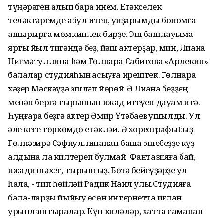
түңәрәген алып бара инем. Етәкселек
теләктәремде ҡабул итеп, уйҙарымды бойомға
ашырырға мөмкинлек бирҙе. Эш башлауыма
ярты йыл тигәндә беҙ, йәш актерҙар, мин, Лиана
Ниғмәтуллина һәм Гөлнара Сабитова «Арлекин»
балалар студияһын асыуға ирештек. Гөлнара
хәҙер Мәскәүҙә эшләп йөрөй. Ә Лиана беҙҙең
менән бергә тырышып ижад итеүен дауам итә.
Һуңғараҡ беҙгә актер Әмир Үтәбаев ҡушылды. Ул
әле кесе төркөмдө етәкләй. Ә хореографыбыҙ
Гөлнәзирә Сәфиуллинанан башҡа эшебеҙҙе күҙ
алдына ла килтереп булмай. Фантазияға бай,
ижади шәхес, тырыш ҡыҙ. Бөтә бейеүҙәрҙе ул
һала, - тип һөйләй Радик Наил улы.Студияға
бала-ларҙы йыйыу өсөн интернетта иғлан
урынлаштыралар. Күп киләләр, хатта саманан