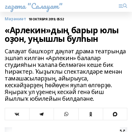
газета "Салауат"
Мәҙәниәт
18 ОКТЯБРЯ 2019, 05:52
«Арлекин»дың барыр юлы
оҙон, уңышлы булһын
Салауат башҡорт дәүләт драма театрында
эшләп килгән «Арлекин» балалар
студияһын ҡалала белмәгән кеше бик
һирәктер. Ҡыҙыҡлы спектаклдәре менән
тамашасыларҙың, айырыуса,
кескәйҙәрҙең һөйөүен яулап өлгөрҙө.
Яңыраҡ ул үҙенең кескәй генә биш
йыллыҡ юбилейын билдәләне.