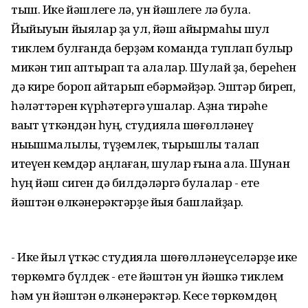
тыш. Ике йәшлеге лә, ун йәшлеге лә була.
Йыйыуын йыялар ҙа ул, йәш айырмаһы шул
тиклем булғанда берҙәм команда туплап булыр
микән тип аптырап та ҡалалар. Шулай ҙа, береһен
дә кире бороп ҡайтарып ебәрмәйҙәр. Эштәр биреп,
һәләттәрен күрһәтергә ҡушалар. Аҙна тирәһе
ваҡыт үткәндән һуң, студияла шөғөлләнеү
ныҡышмалылыҡ, түҙемлек, тырышлыҡ талап
итеүен кемдәр аңлаған, шулар ғына ҡала. Шунан
һуң йәш сиген дә билдәләргә булалар - ете
йәштән өлкәнерәктәрҙе йыя башлайҙар.
- Ике йыл үткәс студияла шөғөлләнеүселәрҙе ике
төркөмгә бүлдек - ете йәштән ун йәшкә тиклем
һәм ун йәштән өлкәнерәктәр. Кесе төркөмдөң