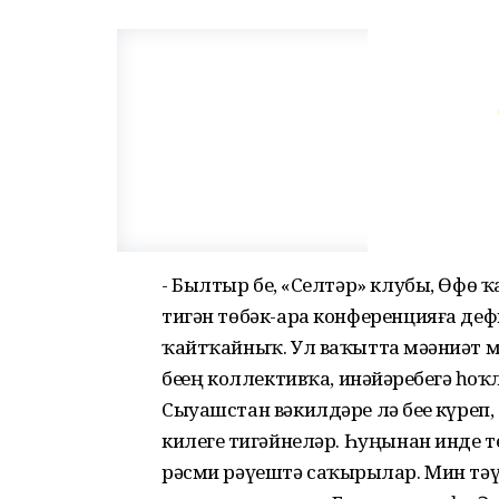
- Былтыр беҙ, «Селтәр» клубы, Өф
тигән төбәк-ара конференцияға дефил
ҡайтҡайныҡ. Ул ваҡытта мәҙәниәт 
беҙҙең коллективҡа, инәйҙәребеҙгә һ
Сыуашстан вәкилдәре лә беҙҙе күреп
килегеҙ тигәйнеләр. Һуңынан инде 
рәсми рәүештә саҡырҙылар. Мин тәү 