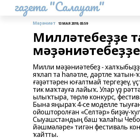
газета "Салауат"
Мәҙәниәт
13 МАЯ 2019, 05:59
Милләтебеҙҙе т
мәҙәниәтебеҙҙе
Милли мәҙәниәтебеҙ - халҡыбыҙ
яҡлап та һәләтле, дәртле ҡатын
ғәҙәттәрен юғалтмай тергеҙеү, ү
тик маҡтауға лайыҡ. Улар үҙ рәтт
ылыҡтыра, төрлө конкурс, фест
Бына яңыраҡ 4-се моделле тыуға
ойошторолған «Селтәр» биҙәү-ҡу
Сыуашстандың баш ҡалаһы Чебо
йәшмәләре» тигән фестиваль кон
ҡайтты.