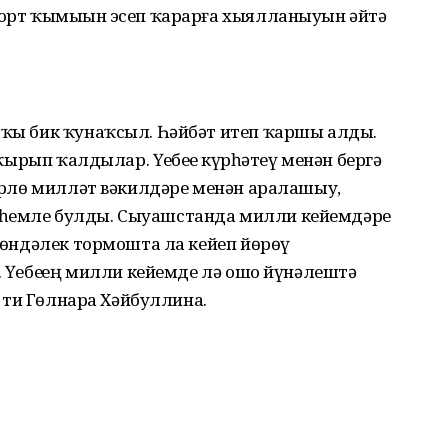
шҡорт ҡымыҙын эсеп ҡарарға хыялланыуын әйтә
алҡы бик ҡунаҡсыл. Һәйбәт итеп ҡаршы алды.
аҡырып ҡалдылар. Үҙебеҙҙе күрһәтеү менән бергә
 Төрлө милләт вәкилдәре менән аралашыу,
әһемле булды. Сыуашстанда милли кейемдәрҙе
 көндәлек тормошта ла кейеп йөрөү
 Үҙебеҙҙең милли кейемде лә ошо йүнәлештә
 - ти Гөлнара Хәйбуллина.