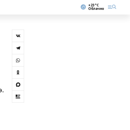
+23 °С
Облачно
ә.