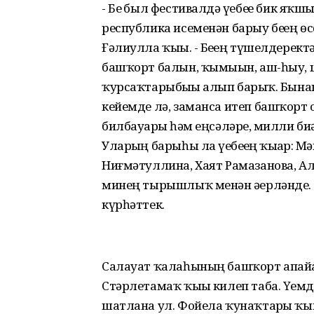
- Беҙ был фестивалдә үҙебеҙҙе бик я
республика исеменән барыу беҙҙең өс
Ғәлиулла ҡыҙы. - Беҙҙең түшелдеректә
башҡорт балын, ҡымыҙын, аш-һыу,
ҡурсаҡтарыбыҙҙы алып барҙыҡ. Бынан
кейемде лә, заманса итеп башҡорт
билбауҙарҙы һәм еңсәләрҙе, милли биҙә
Уларҙың барыһы ла үҙебеҙҙең ҡыҙҙар:
Ниғмәтуллина, Хаят Рамазанова, А
минең тырышлыҡ менән әҙерләнде. 
күрһәттек.
Салауат ҡалаһының башҡорт апайҙ
Стәрлетамаҡ ҡыҙы килеп таба. Үҙе
шатлана ул. Фойела ҡунаҡтарҙы ҡы