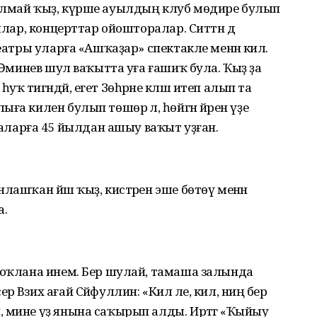
алмай ҡыҙ, күрше ауылдың клуб мөдире булып
ялар, концерттар ойошторалар. Ситтән дә
еатры уларға «Ашҡаҙар» спектакле менән килә.
м Әминев шул ваҡытта уға ғашиҡ була. Ҡыҙ ҙа
 тигәндәй, егет Зөһрәне кәләш итеп алып та
а килен булып төшөрә лә, һөйгән йәрен үҙе
иғаларға 45 йылдан ашыу ваҡыт уҙған.
лашҡан йәш ҡыҙ, кистәрен эше бөтөү менән
а.
һоҡлана инем. Бер шулай, тамаша залында
Вәзих ағай Сәйфуллин: «Кил әле, кил, ниңә бер
 мине үҙ янына саҡырып алды. Иртәгә «Ҡыйыу