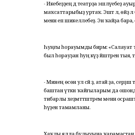
- Икебеҙҙең дә театрҙа эшләүебеҙ ауы
маҡсаттарыбыҙ уртаҡ. Эштә лә, өйҙә лә
менән еп шикеллебеҙ. Энә ҡайҙа бара,
Һуңғы һорауымды бирәм: «Салауат те
был һорауҙан һуң күҙ йәштәрен тыя
- Минең өсөн ул әсәй ҙә, атай ҙа, серҙ
баштан үткән ҡайғыларым да ошон
тибарлы хеҙмәттәштәрем менән осра
һүҙен тамамланы.
Хаҡлы ялда булыуына ҡарамаҫтан, 