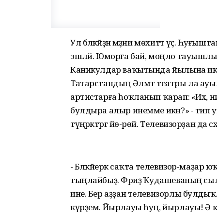
Ул бәләкәйҙән мәҙәни мөхиттә үҫә. Һуғ
эшләй. Юморға бай, моңло тауышлы бул
Каникулдар ваҡытында йылына ике
Татарстандың Әлмәт театры ла ауы
артистарға һоҡланып ҡарап: «Их, н
булдыра алыр инемме икән?» - тип уйл
түңәрәктәргә йө-рөй. Телевизорҙан д
- Бәләкәйерәк саҡта телевизор-маҙар 
тыңлайбыҙ. Фәриҙә Ҡудашеваның сы
ине. Бер аҙҙан телевизорлы булдыҡ
күрҙем. Йырлауы һуң, йырлауы! Ә 