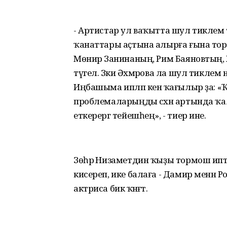
- Артистар ул ваҡытта шул тиклем та
ҡанаттары аҫтына алырға ғына торҙо. Б
Мөнирә Занинаның, Рим Баяновтың, Х
түгел. Зәкиә Әхмәрова ла шул тиклем
Иңбашыма ипләп кенә ҡағылыр ҙа: «Ҡы
проблемаларыңды сәхнә артында ҡ
еткерергә тейешһең», - тиер ине.
Зөһрә Низаметдин ҡыҙы тормош иптә
кисереп, ике балаға - Дамир менән Ро
актриса бик ҡәнәғәт.