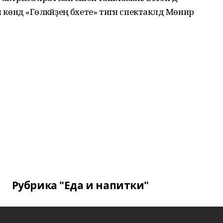
көндә «Гөлкәйҙең бәхете» тигән спектаклдә Мөнирә
Рубрика "Еда и напитки"