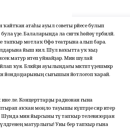
ыштан ҡайтҡан атаһы ауыл советы рәйесе булып
а үҙе. Балаларында ла сәнғәткә һөйөү тәрбиәләй.
 тапҡыр мотлаҡ Өфө театрына алып бара.
лдарына йыш килә. Шул ваҡытта уҡ ҡыҙ
исек матур итеп уйнайҙар. Мин шулай
ап ҡуя. Бәләкәйҙән ауылындағы мәктәптә үҙешмәкәр
а сәхнә йондоҙҙарының сығышын йотлоғоп ҡарай.
юҡ ине әле. Концерттарҙы радионан ғына
лтырап аҡҡан моңло тауышы күптәрҙе әсир итер
. Шунда мин йырсыны тәү тапҡыр телевизорҙан
күлдәгенең матурлығы! Уны бер тапҡыр ғына