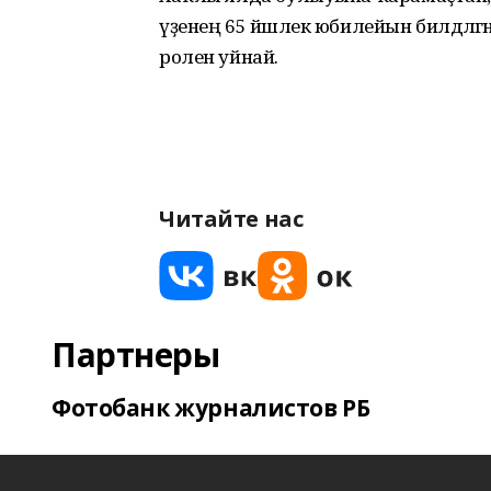
үҙенең 65 йәшлек юбилейын билдәләгән 
ролен уйнай.
Читайте нас
Партнеры
Фотобанк журналистов РБ