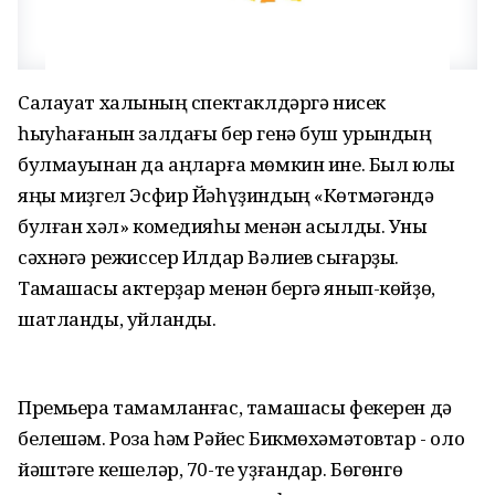
Салауат халҡының спектаклдәргә нисек
һыуһағанын залдағы бер генә буш урындың
булмауынан да аңларға мөмкин ине. Был юлы
яңы миҙгел Эсфир Йәһүҙиндың «Көтмәгәндә
булған хәл» комедияһы менән асылды. Уны
сәхнәгә режиссер Илдар Вәлиев сығарҙы.
Тамашасы актерҙар менән бергә янып-көйҙө,
шатланды, уйланды.
Премьера тамамланғас, тамашасы фекерен дә
белешәм. Роза һәм Рәйес Бикмөхәмәтовтар - оло
йәштәге кешеләр, 70-те уҙғандар. Бөгөнгө