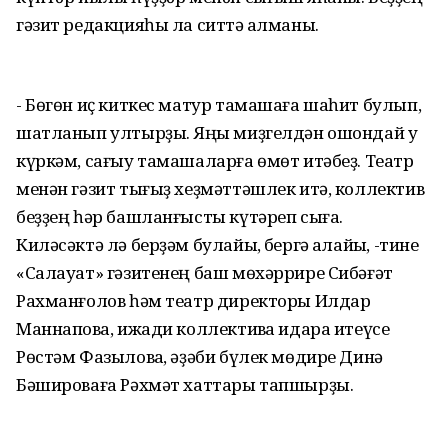
гәзит редакцияһы ла ситтә ҡалманы.
- Бөгөн иҫ киткес матур тамашаға шаһит булып,
шатланып ултырҙыҡ. Яңы миҙгелдән ошондай уҡ
күркәм, сағыу тамашаларға өмөт итәбеҙ. Театр
менән гәзит тығыҙ хеҙмәттәшлек итә, коллектив
беҙҙең һәр башланғысты күтәреп сыға.
Киләсәктә лә берҙәм булайыҡ, бергә ҡалайыҡ, -тине
«Салауат» гәзитенең баш мөхәррире Сибәғәт
Рахманғолов һәм театр директоры Илдар
Маннаповҡа, ижади коллективҡа идара итеүсе
Рөстәм Фазыловҡа, әҙәби бүлек мөдире Динә
Бәшироваға Рәхмәт хаттары тапшырҙы.