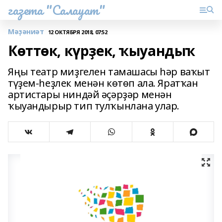
газета "Салауат"
Мәҙәниәт
12 ОКТЯБРЯ 2018, 07:52
Көттөк, күрҙек, ҡыуандыҡ
Яңы театр миҙгелен тамашасы һәр ваҡыт
түҙем-һеҙлек менән көтөп ала. Яратҡан
артистары ниндәй әҫәрҙәр менән
ҡыуандырыр тип тулҡынлана улар.