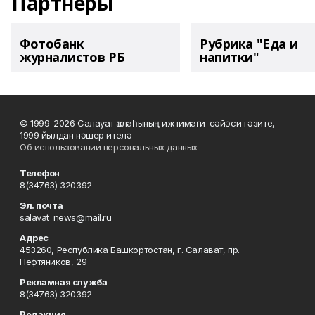
Партнеры
Фотобанк
Рубрика "Еда и
журналистов РБ
напитки"
© 1999-2026 Салауат ҡалаһының ижтимағи-сәйәси гәзите,
1999 йылдан нәшер ителә
Об использовании персональных данных
Телефон
8(34763) 320392
Эл. почта
salavat_news@mail.ru
Адрес
453260, Республика Башкортостан, г. Салават, пр.
Нефтяников, 29
Рекламная служба
8(34763) 320392
Редакция