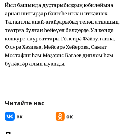
Йыл башында дуҫтарыбыҙҙың юбилейына
арнап шиғырҙар бәйгеһе иғлан иткәйнек.
Талантлы апай-ағайҙарыбыҙ теләп ҡатнашып,
театрға булған һөйөүен белдерҙе. Ул көндө
конкурс лауреаттары Гөлсирә Фәйзуллина,
Флүрә Хәзиева, Мәйсәрә Хәйерова, Самат
Мостафин һәм Мөҙәрис Багаев диплом һәм
бүләктәр алып ҡыуанды.
Читайте нас