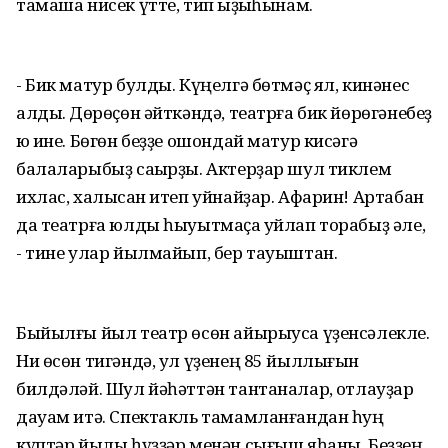
тамаша нисек үтте, тип ҡыҙыҡһынам.
- Бик матур булды. Күңелгә бөтмәҫ ял, кинәнес
алдыҡ. Дөрөҫөн әйткәндә, театрға бик йөрөгәнебеҙ
юҡ ине. Бөгөн беҙҙе ошондай матур кисәгә
балаларыбыҙ саҡырҙы. Актерҙар шул тиклем
ихлас, халыҡсан итеп уйнайҙар. Афарин! Артабан
да театрға юлды һыуытмаҫҡа уйлап торабыҙ әле,
- тине улар йылмайып, бер тауыштан.
Быйылғы йыл театр өсөн айырыуса үҙенсәлекле.
Ни өсөн тигәндә, ул үҙенең 85 йыллығын
билдәләй. Шул йәһәттән тантаналар, ҡотлауҙар
дауам итә. Спектакль тамамланғандан һуң
күптәр йылы һүҙҙәр менән сығыш яһаны. Беҙҙең