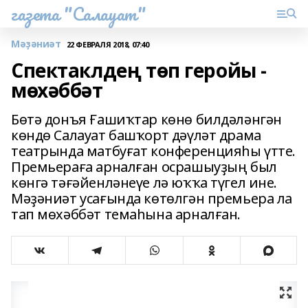
газета "Салауат"
Мәҙәниәт
22 ФЕВРАЛЯ 2018, 07:40
Спектаклдең төп геройы -
мөхәббәт
Бөтә донъя Ғашиҡтар көнө билдәләнгән
көндө Салауат башҡорт дәүләт драма
театрында матбуғат конференцияһы үтте.
Премьераға арналған осрашыуҙың был
көнгә тәғәйенләнеүе лә юҡҡа түгел ине.
Мәҙәниәт усағында көтөлгән премьера ла
тап мөхәббәт темаһына арналған.