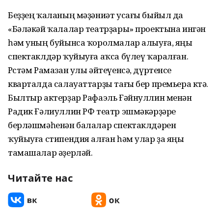
Беҙҙең ҡаланың мәҙәниәт усағы быйыл да
«Бәләкәй ҡалалар театрҙары» проектына ингән
һәм уның буйынса ҡоролмалар алыуға, яңы
спектаклдәр ҡуйыуға аҡса бүлеү ҡаралған.
Рөстәм Рамазан улы әйтеүенсә, дүртенсе
кварталда салауаттарҙы тағы бер премьера көтә.
Былтыр актерҙар Рафаэль Ғәйнуллин менән
Радик Ғәлиуллин РФ театр эшмәкәрҙәре
берләшмәһенән балалар спектаклдәрен
ҡуйыуға стипендия алған һәм улар ҙа яңы
тамашалар әҙерләй.
Читайте нас