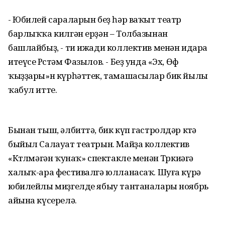
- Юбилей сараларын беҙ һәр ваҡыт театр
барлыҡҡа килгән ерҙән – Толбазынан
башлайбыҙ, - ти ижади коллектив менән идара
итеүсе Рөстәм Фазылов. - Беҙ унда «Эх, Өфө
ҡыҙҙары»н күрһәттек, тамашасылар бик йылы
ҡабул итте.
Бынан тыш, әлбиттә, бик күп гастролдәр көтә
быйыл Салауат театрын. Майҙа коллектив
«Көтөлмәгән ҡунаҡ» спектакле менән Төркиәгә
халыҡ-ара фестивалгә юлланасаҡ. Шуға күрә
юбилейлы миҙгелде ябыу тантаналары ноябрь
айына күсерелә.