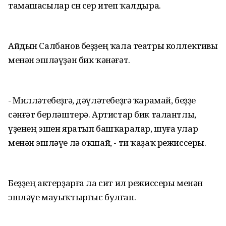
тамашасылар өсөн сер итеп ҡалдыра.
Айдын Салбанов беҙҙең ҡала театры коллективы
менән эшләүҙән бик ҡәнәғәт.
- Милләтебеҙгә, дәүләтебеҙгә ҡарамай, беҙҙе
сәнғәт берләштерә. Артистар бик талантлы,
үҙенең эшен яратып башҡаралар, шуға улар
менән эшләүе лә оҡшай, - ти ҡаҙаҡ режиссеры.
Беҙҙең актерҙарға ла сит ил режиссеры менән
эшләүе мауыҡтырғыс булған.