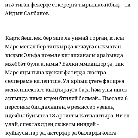
итә тигән фекерҙе еткерергә тырышасаҡбыҙ, - ти
Айдын Салбанов.
Ҡырҡ йәшлек, бер эше лә уңмай торған, юлсы
Марс менән бер тапҡыр ҙа кейәүгә сыҡмаған,
ҡыҙыҡ Эльфа исемле китапханасы араһында
мөхәббәт була аламы? Бәлки мөмкиндер ҙә, тик
Марс яңы ғына күскән фатирҙа люстра
селпәрәмә килеп төшә. Ул ярһып өҫтәге фатирға
менә, ишектәге ҡыңғырауға баҫа һәм уны ишек
артында нимә көтөүен бөтөнләй белмәй... Пьесала 6
персонаж билдәләнгән, ә режиссер үҙенең
идеяһы буйынса 18 артисты ҡатнаштыра. Ни өсөн
улай, спектаклдең сюжеты ниндәй -
ҡуйыусылар ҙа, актерҙар ҙа быларҙы әлегә