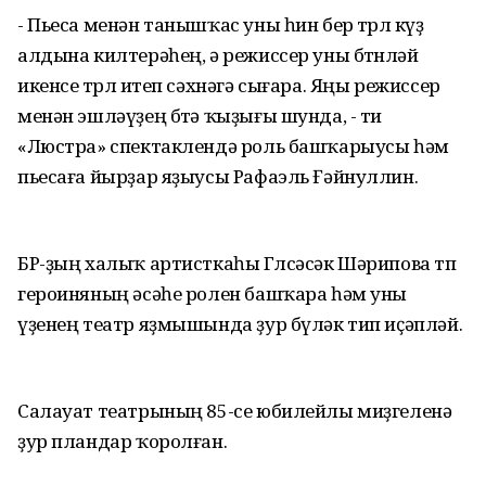
- Пьеса менән танышҡас уны һин бер төрлө күҙ
алдына килтерәһең, ә режиссер уны бөтөнләй
икенсе төрлө итеп сәхнәгә сығара. Яңы режиссер
менән эшләүҙең бөтә ҡыҙығы шунда, - ти
«Люстра» спектаклендә роль башҡарыусы һәм
пьесаға йырҙар яҙыусы Рафаэль Ғәйнуллин.
БР-ҙың халыҡ артисткаһы Гөлсәсәк Шәрипова төп
героиняның әсәһе ролен башҡара һәм уны
үҙенең театр яҙмышында ҙур бүләк тип иҫәпләй.
Салауат театрының 85-се юбилейлы миҙгеленә
ҙур пландар ҡоролған.