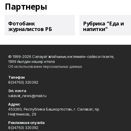
Партнеры
Фотобанк
Рубрика "Еда и
журналистов РБ
напитки"
© 1999-2026 Салауат ҡалаһының ижтимағи-сәйәси гәзите,
1999 йылдан нәшер ителә
Об использовании персональных данных
Телефон
8(34763) 320392
Эл. почта
salavat_news@mail.ru
Адрес
453260, Республика Башкортостан, г. Салават, пр.
Нефтяников, 29
Рекламная служба
8(34763) 320392