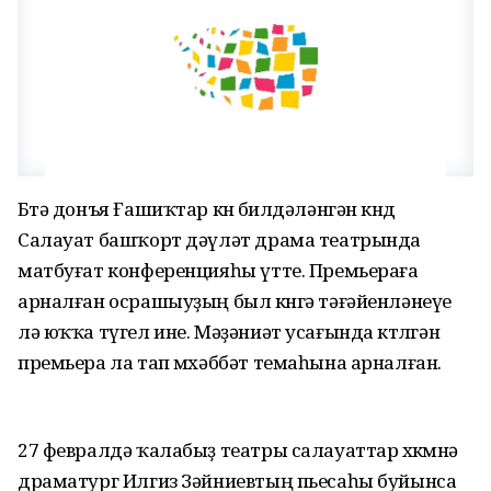
Бөтә донъя Ғашиҡтар көнө билдәләнгән көндө
Салауат башҡорт дәүләт драма театрында
матбуғат конференцияһы үтте. Премьераға
арналған осрашыуҙың был көнгә тәғәйенләнеүе
лә юҡҡа түгел ине. Мәҙәниәт усағында көтөлгән
премьера ла тап мөхәббәт темаһына арналған.
27 февралдә ҡалабыҙ театры салауаттар хөкөмөнә
драматург Илгиз Зәйниевтың пьесаһы буйынса