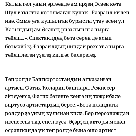
Ҡатын гел уның эргәһендә һәм ирҙең Әсәһен көтә.
Шул ваҡытта көтөлмәгән ҡунаҡ - Ғазраил килеп
инә. Әммә уға ҡушылған бурысты үтәү өсөн ул
Ҡатындың һәм Әсәнең ризалығын алырға
тейеш...». Спектаклдең бөтә серен дә асып
бөтмәйбеҙ, Ғазраилдың ниндәй рөхсәт алырға
тейешлеген үҙегеҙ килгәс белерһегеҙ.
Төп ролде Башҡортостандың атҡаҙанған
артисы Фәтих Ҡолһарин башҡара. Режиссер
әйтеүенсә, Фәтих бөгөнгө көнгә иң тәжрибәле
виртуоз артистарҙың береһе. «Бөтә пландағы
ролдәр ҙә уның ҡулынан килә. Бер персонаждан
икенсеһенә тиҙ, еңел күсә. Әҫәрҙең авторы менән
осрашҡанда уҡ төп ролде бына ошо артист