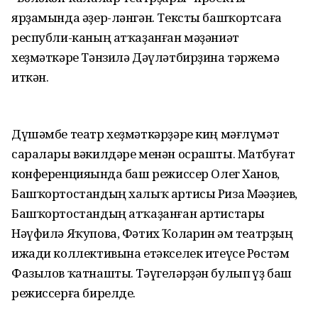
ярҙамында әҙер-ләнгән. Тексты башҡортсаға
республи-каның атҡаҙанған мәҙәниәт
хеҙмәткәре Тәнзилә Дәүләтбирҙина тәржемә
иткән.
Дүшәмбе театр хеҙмәткәрҙәре киң мәғлүмәт
саралары вәкилдәре менән осрашты. Матбуғат
конференцияһында баш режиссер Олег Ханов,
Башҡортостандың халыҡ артисы Риза Мәһәҙиев,
Башҡортостандың атҡаҙанған артистары
Нәүфилә Яҡупова, Фәтих Ҡолһарин һәм театрҙың
ижади коллективына етәкселек итеүсе Рөстәм
Фазылов ҡатнашты. Тәүгеләрҙән булып һүҙ баш
режиссерға бирелде.