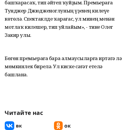
башҡарасаҡ, тип әйтеп ҡуйҙым. Премьераға
Тунджер Джюдженоглуның үҙенең килеүе
көтөлә. Спектаклде ҡарағас, ул минең менән
мотлаҡ килешер, тип уйлайым», - тине Олег
Закир улы.
Бөгөн премьераға бара алмаусыларға иртәгә лә
мөмкинлек бирелә. Ул киске сәғәт етелә
башлана.
Читайте нас