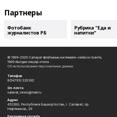
Партнеры
Фотобанк
Рубрика "Еда и
журналистов РБ
напитки"
© 1999-2026 Салауат ҡалаһының ижтимағи-сәйәси гәзите,
1999 йылдан нәшер ителә
Об использовании персональных данных
Телефон
8(34763) 320392
Эл. почта
salavat_news@mail.ru
Адрес
453260, Республика Башкортостан, г. Салават, пр.
Нефтяников, 29
Рекламная служба