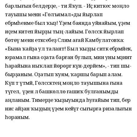
барлығын белдерҙе, - ти Яҡуп. - Иҫ киткес моңло
тауышы менән «Гөлъямал»ды йырлап
ебәрмәһенме был ҡыҙ! Үҙем баянда уйнайым, үҙем
иҫем китеп йырҙы тың-лайым. Гөлсәсәк йырлап
бөтөү менән етәксебеҙ Сәлим ағай Камбулатовҡа:
«Бына ҡайҙа ул талант! Был ҡыҙҙы ситкә ебәрмәйек,
юрамал ғына оҙата барған булып, мин уны мәҙәниәт
һарайына ныҡлап йөрөргә күн-дерәйем», - тип шы-
бырҙаным. Оҙатып ҡуям, ҡаршы барып алам.
Күп тә үтмәй, Гөлсәсәктең моңло тауышына ғына
түгел, ә үҙенә лә башкөллө ғашиҡ булғанымды
аңланым. Тимерҙе ҡыҙыуында һуғайым тип, бер
нисә айҙан ҡыҙҙың үҙемә кейәүгә сығырға ризалығын
һораным.