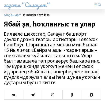
газета "Салауат"
Мәҙәниәт
13 НОЯБРЯ 2017, 12:03
Ябай ҙа, һоҡланғыс та улар
Билдәле шәхестәр, Салауат башҡорт
дәүләт драма театры артистары Гөлсәсәк
һәм Яҡуп Шәриповтар менән мин бынан
15 йыл элек «Байрам ашы - ҡара-ҡаршы»
спектаклем ҡуйылғас таныштым. Улар
был тамашала төп ролдәрҙе башҡара ине.
Тәү күрешкәндә үк Яҡуп менән Гөлсәсәк
үҙҙәренең ябайлығы, эскерһеҙлеге менән
күңелемде яулап алды һәм шунда уҡ яҡын
дуҫтарым булып китте.