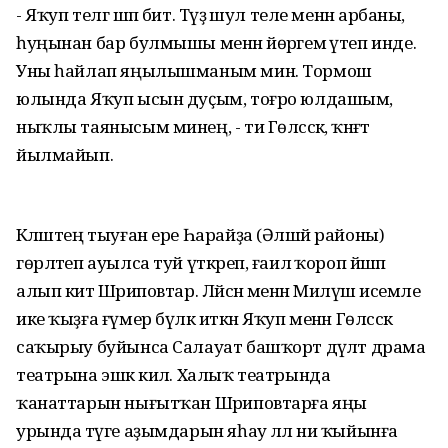
- Яҡуп телгә шәп бит. Тәүҙә шул теле менән арбаны,
һуңынан бар булмышы менән йөрәгемә үтеп инде.
Уны һайлап яңылышманым мин. Тормош
юлында Яҡуп ысын дуҫым, тоғро юлдашым,
ныҡлы таянысым минең, - ти Гөлсәсәк, ҡәнәғәт
йылмайып.
Кәләштең тыуған ере Һарайҙа (Әлшәй районы)
гөрләтеп ауылса туй үткәреп, ғаилә ҡороп йәшәп
алып китә Шәриповтар. Ләйсән менән Миләүшә исемле
ике ҡыҙға ғүмер бүләк иткән Яҡуп менән Гөлсәсәк
саҡырыу буйынса Салауат башҡорт дәүләт драма
театрына эшкә килә. Халыҡ театрында
ҡанаттарын нығытҡан Шәриповтарға яңы
урында тәүге аҙымдарын яһау әллә ни ҡыйынға