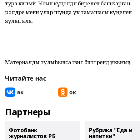
тура килмәй. Ысын күңелдән бирелеп башҡарған
ролдәре менән улар шунда уҡ тамашасы күңелен
яулап ала.
Материалды тулыһынса гәзит биттәрендә уҡығыҙ.
Читайте нас
Партнеры
Фотобанк
Рубрика "Еда и
журналистов РБ
напитки"