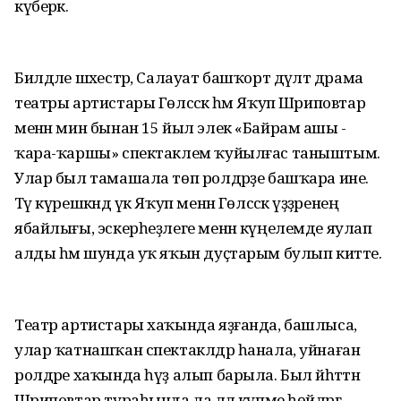
күберәк.
Билдәле шәхестәр, Салауат башҡорт дәүләт драма
театры артистары Гөлсәсәк һәм Яҡуп Шәриповтар
менән мин бынан 15 йыл элек «Байрам ашы -
ҡара-ҡаршы» спектаклем ҡуйылғас таныштым.
Улар был тамашала төп ролдәрҙе башҡара ине.
Тәү күрешкәндә үк Яҡуп менән Гөлсәсәк үҙҙәренең
ябайлығы, эскерһеҙлеге менән күңелемде яулап
алды һәм шунда уҡ яҡын дуҫтарым булып китте.
Театр артистары хаҡында яҙғанда, башлыса,
улар ҡатнашҡан спектаклдәр һанала, уйнаған
ролдәре хаҡында һүҙ алып барыла. Был йәһәттән
Шәриповтар тураһында ла әллә күпме һөйләргә