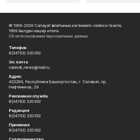
© 1999-2026 Салауат ҡалаһының ижтимағи-сәйәси гәзите,
1999 йылдан нәшер ителә
Об использовании персональных данных
Телефон
8(34763) 320392
Эл. почта
salavat_news@mail.ru
Адрес
453260, Республика Башкортостан, г. Салават, пр.
Нефтяников, 29
Рекламная служба
8(34763) 320392
Редакция
8(34763) 320392
Приемная
8(34763) 320392
Сотрудничество