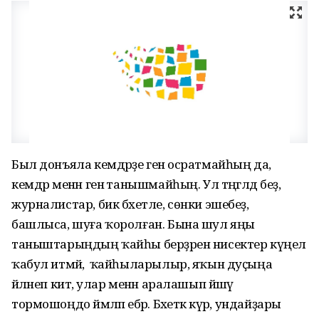
Был донъяла кемдәрҙе генә осратмайһың да,
кемдәр менән генә танышмайһың. Ул тәңгәлдә беҙ,
журналистар, бик бәхетле, сөнки эшебеҙ,
башлыса, шуға ҡоролған. Бына шул яңы
таныштарыңдың ҡайһы берҙәрен нисектер күңел
ҡабул итмәй, ә ҡайһыларылыр, яҡын дуҫыңа
әйләнеп китә, улар менән аралашып йәшәү
тормошоңдо йәмләп ебәрә. Бәхеткә күрә, ундайҙары