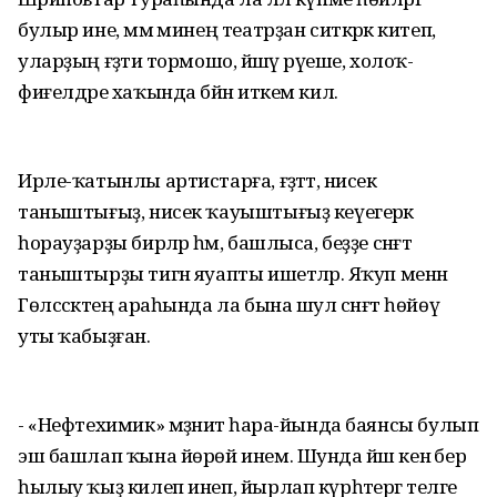
булыр ине, әммә минең театрҙан ситкәрәк китеп,
уларҙың ғәҙәти тормошо, йәшәү рәүеше, холоҡ-
фиғелдәре хаҡында бәйән иткем килә.
Ирле-ҡатынлы артистарға, ғәҙәттә, нисек
таныштығыҙ, нисек ҡауыштығыҙ кеүегерәк
һорауҙарҙы бирәләр һәм, башлыса, беҙҙе сәнғәт
таныштырҙы тигән яуапты ишетәләр. Яҡуп менән
Гөлсәсәктең араһында ла бына шул сәнғәт һөйөү
уты ҡабыҙған.
- «Нефтехимик» мәҙәниәт һара-йында баянсы булып
эш башлап ҡына йөрөй инем. Шунда йәш кенә бер
һылыу ҡыҙ килеп инеп, йырлап күрһәтергә теләге