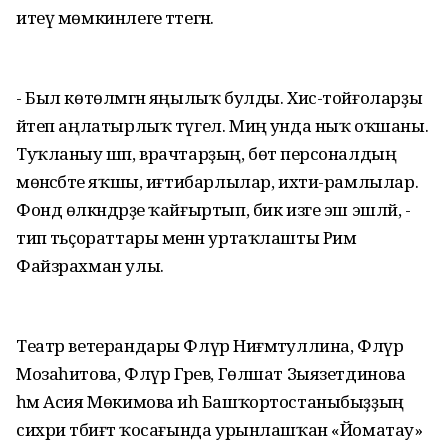
итеү мөмкинлеге тәтегән.
- Был көтөлмәгән яңылыҡ булды. Хис-тойғоларҙы
әйтеп аңлатырлыҡ түгел. Миңә унда ныҡ оҡшаны.
Туҡланыу шәп, врачтарҙың, бөтә персоналдың
мөнәсәбәте яҡшы, иғтибарлылар, ихти-рамлылар.
Фонд өлкәндәрҙе ҡайғыртып, бик изге эш эшләй, -
тип тәьҫораттары менән уртаҡлашты Рим
Файзрахман улы.
Театр ветерандары Флүрә Ниғмәтуллина, Флүрә
Мозаһитова, Флүр Гәрәев, Гөлшат Зыязетдинова
һәм Асия Мөкимова иһә Башҡортостаныбыҙҙың
сихри тәбиғәт ҡосағында урынлашҡан «Йоматау»