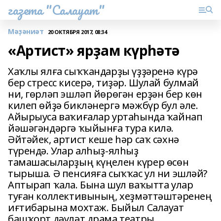
газета "Салауат"
Мәҙәниәт
20 ОКТЯБРЯ 2017, 08:34
«Артист» ярҙам күрһәтә
Хаҡлы ялға сыҡҡандарҙы үҙҙәренә күрә
бер стресс кисерә, тиҙәр. Шулай булмай
ни, гөрләп эшләп йөрөгән ерҙән бер көн
килеп өйҙә бикләнергә мәжбүр бул әле.
Айырыуса ваҡиғалар уртаһында ҡайнап
йәшәгәндәргә ҡыйынға тура килә.
Әйтәйек, артист кеше һәр саҡ сәхнә
түрендә. Улар алһыҙ-ялһыҙ
тамашасыларҙың күңелен күрер өсөн
тырыша. Ә пенсияға сыҡҡас ул ни эшләй?
Аптырап ҡала. Бына шул ваҡытта улар
туған коллективының, хеҙмәттәштәренең
иғтибарына мохтаж. Быйыл Салауат
башҡорт дәүләт драма театры