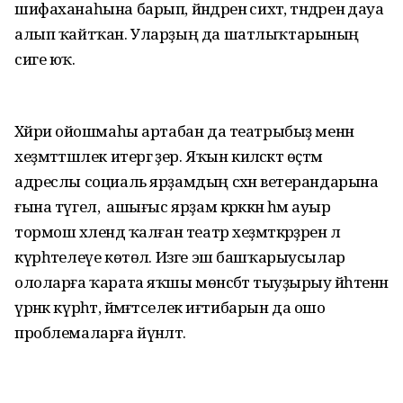
шифаханаһына барып, йәндәренә сихәт, тәндәренә дауа
алып ҡайтҡан. Уларҙың да шатлыҡтарының
сиге юҡ.
Хәйриә ойошмаһы артабан да театрыбыҙ менән
хеҙмәттәшлек итергә әҙер. Яҡын киләсәктә өҫтәмә
адреслы социаль ярҙамдың сәхнә ветерандарына
ғына түгел, ә ашығыс ярҙам кәрәккән һәм ауыр
тормош хәлендә ҡалған театр хеҙмәткәрҙәренә лә
күрһәтелеүе көтөлә. Изге эш башҡарыусылар
ололарға ҡарата яҡшы мөнәсәбәт тыуҙырыу йәһәтенән
үрнәк күрһәтә, йәмәғәтселек иғтибарын да ошо
проблемаларға йүнәлтә.