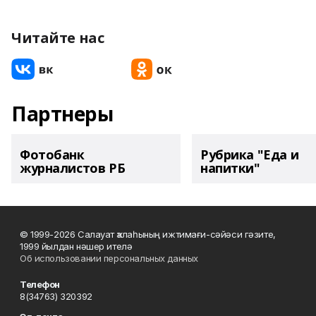
Читайте нас
Партнеры
Фотобанк
Рубрика "Еда и
журналистов РБ
напитки"
© 1999-2026 Салауат ҡалаһының ижтимағи-сәйәси гәзите,
1999 йылдан нәшер ителә
Об использовании персональных данных
Телефон
8(34763) 320392