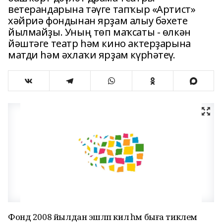
ветерандарына тәүге тапҡыр «Артист»
хәйриә фондынан ярҙам алыу бәхете
йылмайҙы. Уның төп маҡсаты - өлкән
йәштәге театр һәм кино актерҙарына
матди һәм әхлаҡи ярҙам күрһәтеү.
Фонд 2008 йылдан эшләп килә һәм быға тиклем