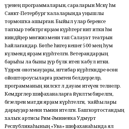
үҙенең программаларын, сараларын Мәскәү һәм
Санкт-Петербург ҡалаларында уңышлы
тормошҡа ашырған. Быйыл улар беренсе
тапҡыр төбәктәргә ярҙам күрһәтергә ниәт иткән һәм
ниндәйҙер мөғжизә менән тап Салауат театрын
һайлағандар. Бөтәһе һигеҙ кешегә 500 мең һум
күләмендә ярҙам күрһәтелгән. Ветерандарҙың
барыһы ла быны ҙур бүләк итеп ҡабул иткән.
Үҙҙәрен онотмауҙары, иғтибар күрһәткәндәре өсөн
ойоштороусыларға рәхмәтен белдерҙеләр,
программаның киләсәктә лә дауам итеүен теләнеләр.
Кемдәргәлер шифаханаларға йүнәлтмә бирелгән,
бәғзеләренә матди ярҙам күрһәтелгән, ә ҡайһылары
дарыуҙар менән тәьмин ителгән. Башҡортостандың
халыҡ артисы Рим Әминевҡа Удмурт
Республикаһының «Ува» шифаханаһында ял