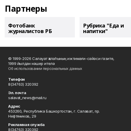
Партнеры
Фотобанк
Рубрика "Еда и
журналистов РБ
напитки"
© 1999-2026 Салауат ҡалаһының ижтимағи-сәйәси гәзите,
1999 йылдан нәшер ителә
Об использовании персональных данных
Телефон
8(34763) 320392
Эл. почта
salavat_news@mail.ru
Адрес
453260, Республика Башкортостан, г. Салават, пр.
Нефтяников, 29
Рекламная служба
8(34763) 320392