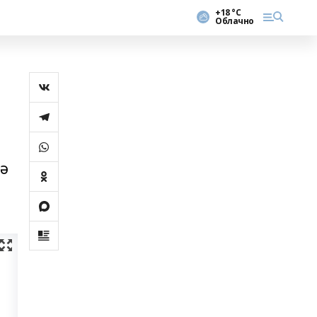
+18 °С
Облачно
 ә