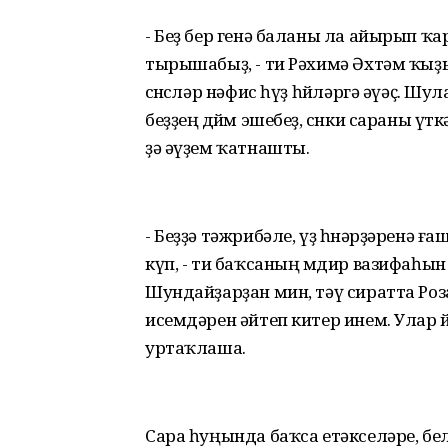
- Беҙ бер генә баланы ла айырып ҡ
тырышабыҙ, - ти Рәхимә Әхтәм ҡыҙы.
өсөнсөләр нәфис һүҙ һөйләргә әүәҫ. Ш
беҙҙең дөйөм эшебеҙ, сөнки сараны үтк
ҙә әүҙем ҡатнашты.
- Беҙҙә тәжрибәле, үҙ һөнәрҙәренә 
күп, - ти баҡсаның мөдир вазифаһ
Шундайҙарҙан мин, тәү сиратта Ро
исемдәрен әйтеп китер инем. Улар 
уртаҡлаша.
Сара һуңында баҡса етәкселәре, бе