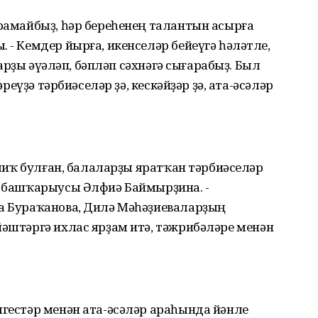
арамайбыҙ, һәр береһенең талантын асырға
 - Кемдер йырға, икенселәр бейеүгә һәләтле,
уларҙы әүәләп, бәпләп сәхнәгә сығарабыҙ. Был
әреүҙә тәрбиәселәр ҙә, кескәйҙәр ҙә, ата-әсәләр
ғашиҡ булған, балаларҙы яратҡан тәрбиәселәр
ын башҡарыусы Әлфиә Баймырҙина. -
за Бураҡанова, Дилә Мәһәҙиеваларҙың
йәштәргә ихлас ярҙам итә, тәжрибәләре менән
лгестәр менән ата-әсәләр араһында йәнле