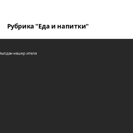
Рубрика "Еда и напитки"
 йылдан нәшер ителә