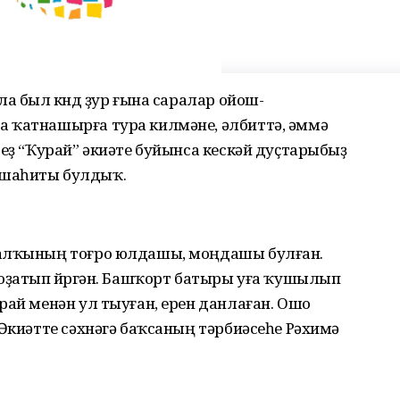
а был көндө ҙур ғына саралар ойош-
 ҡатнашырға тура килмәне, әлбиттә, әммә
беҙ “Ҡурай” әкиәте буйынса кескәй дуҫтарыбыҙ
 шаһиты булдыҡ.
халҡының тоғро юлдашы, моңдашы булған.
оҙатып йөрөгән. Башҡорт батыры уға ҡушылып
рай менән ул тыуған, ерен данлаған. Ошо
 Әкиәтте сәхнәгә баҡсаның тәрбиәсеһе Рәхимә