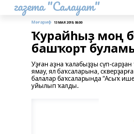
газета "Салауат"
Мәғариф
13 МАЯ 2019, 06:00
Ҡурайһыҙ моң б
башҡорт булам
Уҙған аҙна ҡалабыҙҙы сүп-сарҙан
ямау, ял баҡсаларына, скверҙарға
балалар баҡсаларында “Асыҡ ишек
уйылып ҡалды.