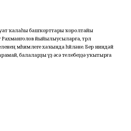
ауат ҡалаһы башҡорттары ҡоролтайы
 Рахманғолов йыйылыусыларға, төрлө
ленең мөһимлеге хаҡында һөйләне. Бер ниндәй
амай, балаларҙы үҙ әсә телебеҙҙә уҡытырға