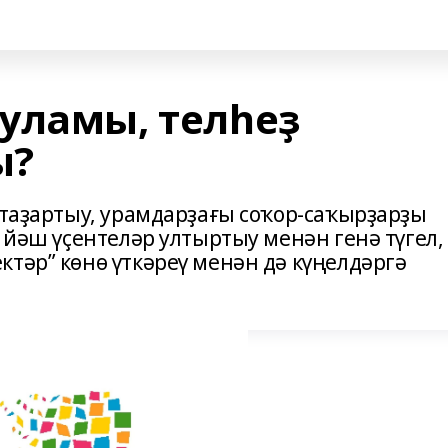
уламы, телһеҙ
ы?
 таҙартыу, урамдарҙағы соҡор-саҡырҙарҙы
 йәш үҫентеләр ултыртыу менән генә түгел,
тәр” көнө үткәреү менән дә күңелдәргә