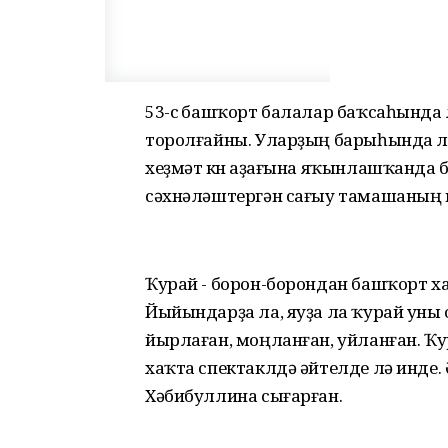
53-сө башҡорт балалар баҡсаһында л
торолғайны. Уларҙың барыһында ла
хеҙмәт көнө аҙағына яҡынлашҡанда 
сәхнәләштергән сағыу тамашаның
Ҡурай - борон-борондан башҡорт 
Йыйындарҙа ла, яуҙа ла ҡурай уны 
йырлаған, моңланған, уйланған. Ҡу
хаҡта спектаклдә әйтелде лә инде.
Хәбибуллина сығарған.