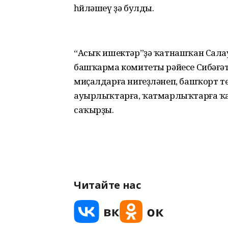
һөйләшеү ҙә булды.
“Асыҡ ишектәр”ҙә ҡатнашҡан Сал
башҡарма комитеты рәйесе Сибәғәт
миҫалдарға нигеҙләнеп, башҡорт те
ауырлыҡтарға, ҡатмарлыҡтарға ҡар
саҡырҙы.
Читайте нас