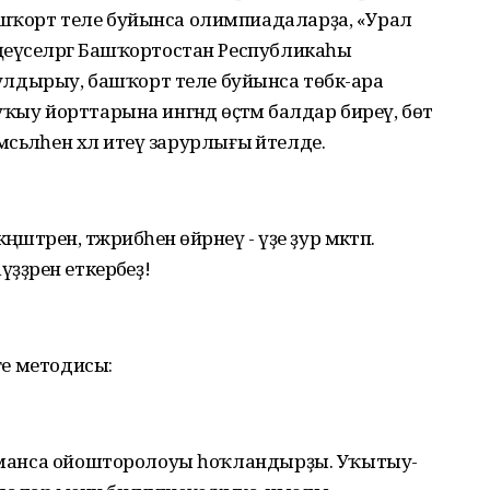
шҡорт теле буйынса олимпиадаларҙа, «Урал
ңеүселәргә Башҡортостан Республикаһы
дырыу, башҡорт теле буйынса төбәк-ара
ыу йорттарына ингәндә өҫтәмә балдар биреү, бөтә
әсьәләһен хәл итеү зарурлығы әйтелде.
әрен, тәжрибәһен өйрәнеү - үҙе ҙур мәктәп.
ҙҙәрен еткерәбеҙ!
әге методисы:
за-манса ойошторолоуы һоҡландырҙы. Уҡытыу-