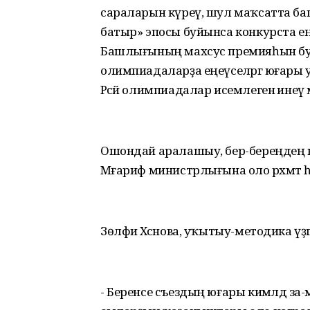
сараларын күреү, шул маҡсатта ба
батыр» эпосы буйынса конкурста е
Башлығының махсус премияһын бул
олимпиадаларҙа еңеүселәргә юғары уҡ
Рәсәй олимпиадалар исемлегенә инеү м
Ошондай аралашыу, бер-береңдең кәңәшт
Мәғариф министрлығына оло рәхмәт һү
Зөлфиә Хәсәнова, уҡытыу-методика үҙ
- Беренсе съездың юғары кимәлдә 