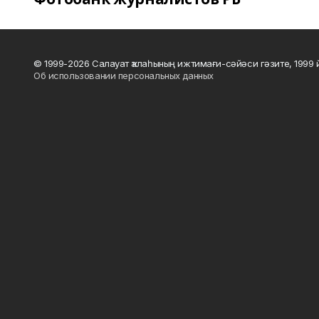
© 1999-2026 Салауат ҡалаһының ижтимағи-сәйәси гәзите, 1999
Об использовании персональных данных