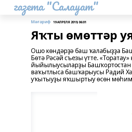
газета "Салауат"
Мәғариф
19 АПРЕЛЯ 2019, 06:01
Яҡты өмөттәр у
Ошо көндәрҙә баш ҡалабыҙҙа Ба
Бөтә Рәсәй съезы үтте. «Торатау
йыйылыусыларҙы Башҡортостан
ваҡытлыса башҡарыусы Радий Хә
уҡытыуҙы яҡшыртыу өсөн мөһим 