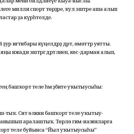
лар менән билдәләнеүе ҡыуа-ныслы.
леге милли спорт төрҙәре, ҡул эштәре аша алып
стар ҙа күрһәтелде.
ҙур иғтибары күңелдәрҙә дәрт, өмөттәр уятты.
ы ижади эштәргә дәртләнеп, көс-дарман алып,
ең башҡорт теле һәм әҙәбиәте уҡытыусыһы:
ш-тыҡ. Сит өлкәнән башҡорт теле уҡытыу-
 танышып аралаштыҡ. Төрлө гим-назияларға
ҡорт теле буйынса “Йыл уҡытыусыһы”