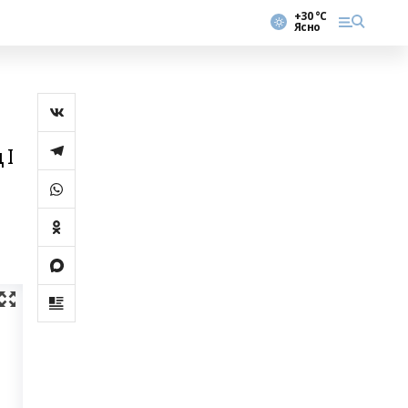
+30 °С
Ясно
 I