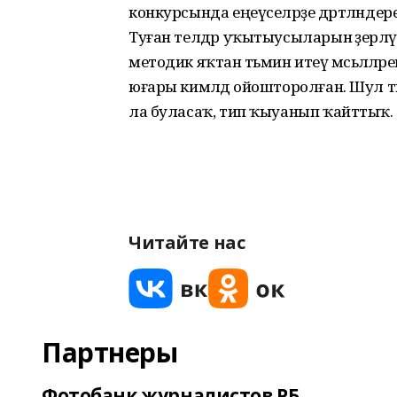
конкурсында еңеүселәрҙе дәртләнде
Туған телдәр уҡытыусыларын әҙерләү
методик яҡтан тәьмин итеү мәсьәләләр
юғары кимәлдә ойошторолған. Шул тик
ла буласаҡ, тип ҡыуанып ҡайттыҡ.
Читайте нас
Партнеры
Фотобанк журналистов РБ