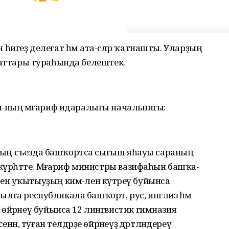
ан һигеҙ делегат һәм ата-әсәләр ҡатнашты. Уларҙың
ьҫораттары тураһында белештек.
ы-ның мәғариф идаралығы начальнигы:
овтың съезда башҡортса сығыш яһауы сараның
 күрһәтте. Мәғариф министры вазифаһын башҡа-
н уҡытыуҙың кимә-лен күтәреү буйынса
 йылға республикала башҡорт, рус, инглиз һәм
өйрәнеү буйынса 12 лингвистик гимназия
ән, туған телдәрҙе өйрәнеүҙә дәртләндереү