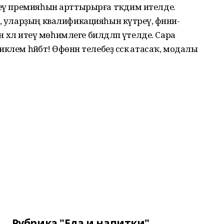
реү премияһын арттырырға тәҡдим ителде.
, уларҙың квалификацияһын күтәреү, фәнни-
ен хәл итеү мөһимлеге билдәләп үтелде. Сара
лем һәйбәт! Өфөнән телебеҙ сәскә атасаҡ, модалы
Рубрика "Еда и напитки"