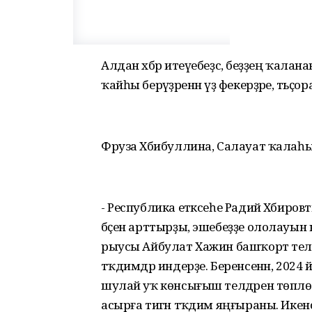
Алдан хәбәр итеүебеҙсә, беҙҙең ҡалан
ҡайһы берәүҙәренән үҙ фекерҙәре, тә
Фруза Хәбибуллина, Салауат ҡалаһ
- Республика етәксеһе Радий Хәбир
бәҫен арттырҙы, эшебеҙҙе ололауын
рыусы Айбулат Хажин башҡорт теле
тәҡдимдәр индерҙе. Беренсенән, 2024
шулай уҡ көнсығыш телдәрен төплө 
асырға тигән тәҡдим яңғыраны. Икенсен