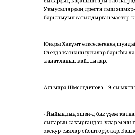
сыларҙың ҡаҙаныштары оло награда
Уҡыусыларҙың дәрестән тыш эшмәкәр-
барылыуын сағылдырған мастер-кла
Юғары Хөкүмәт етәкселегенең шундай 
Съезда ҡатнашыусылар барыһы ла яң
ҡанатланып ҡайттылар.
Альмира Шәмсетдинова, 19-сы мәктәпт
- Йыйындың эшен-дә бик әүҙем ҡатна
сыларын саҡырғандар, улар менән
экскур-сиялар ойошторҙолар. Баш