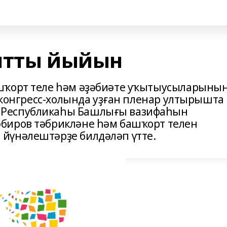
ятты йыйын
шҡорт теле һәм әҙәбиәте уҡытыусыларының
» конгресс-холында уҙған пленар ултырышта
 Республикаһы Башлығы вазифаһын
биров тәбрикләне һәм башҡорт телен
йүнәлештәрҙе билдәләп үтте.