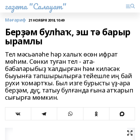
газета "Салауат"
Мәғариф
21 НОЯБРЯ 2018, 10:49
Берҙәм булһаҡ, эш тә барыр
ырамлы
Тел мәсьәләһе һәр халыҡ өсөн ифрат
мөһим. Сөнки туған тел - ата-
бабаларыбыҙ ҡалдырған һәм киләсәк
быуынға тапшырылырға тейешле иң бай
рухи ҡомартҡы. Был изге бурысты үҙ-ара
берҙәм, дуҫ, татыу булғанда ғына атҡарып
сығырға мөмкин.