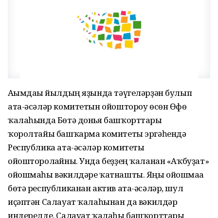
Ағымдағы йылдың яҙында тәүгеләрҙән булып
ата-әсәләр комитетын ойоштороу өсөн Өфө
ҡалаһында Бөтә донья башҡорттары
ҡоролтайы башҡарма комитеты эргәһендә
Республика ата-әсәләр комитеты
ойошторолғайны. Унда беҙҙең ҡаланан «Аҡбуҙат»
ойошмаһы вәкилдәре ҡатнашты. Яңы ойошмаға
бөтә республиканан актив ата-әсәләр, шул
иҫәптән Салауат ҡалаһынан да вәкилдәр
индерелде. Салауат ҡалаһы башҡорттары