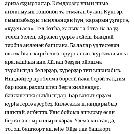
ғариза яҙҙырталар. Кемдәрҙер уның нимә
аңлатыуын төшөнөп тә етмәгән булған. Күптәр,
сығышыбыҙҙы тыңлағандан һуң, ҡарарын үҙгәртә,
«күҙен аса». Тел бөтһә, халыҡ та бөтә. Бала үҙ
телен белеп, өйрәнеп үҫергә тейеш. Бындай
тәрбиә ғаиләнән башлана. Балалар үҙ теленән
оялмаһын, киреһенсә, ғорурланып, ҡурҡмайынса
аралашһын ине. Яйлап беҙҙең ойошма
тураһында белерҙәр, күрерҙәр тип ышанабыҙ.
Ниндәйҙер проблема борсой йәки берәй тәҡдим
бар икән, рәхим итеп беҙгә килһендәр,
бәйләнешкә сыҡһындар. Һәр ваҡыт ярҙам
күрһәтергә әҙербеҙ. Киләсәккә пландарыбыҙ
шаҡтай, әлбиттә. Уны бойомға ашырыу өсөн
бергәләп тырышырға кәрәк. Үҙемә килгәндә,
тотош башҡорт ғаиләһе. Өйҙә тик башҡорт