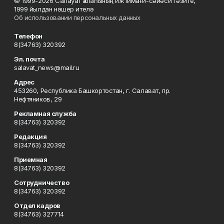
© 1999-2026 Салауат ҡалаһының ижтимағи-сәйәси гәзите,
1999 йылдан нәшер ителә
Об использовании персональных данных
Телефон
8(34763) 320392
Эл. почта
salavat_news@mail.ru
Адрес
453260, Республика Башкортостан, г. Салават, пр.
Нефтяников, 29
Рекламная служба
8(34763) 320392
Редакция
8(34763) 320392
Приемная
8(34763) 320392
Сотрудничество
8(34763) 320392
Отдел кадров
8(34763) 327714