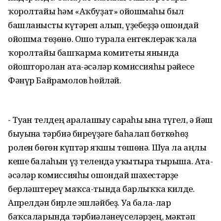
ҡоролтайы һәм «Аҡбуҙат» ойошмаһы был
башланғысты күтәреп алып, үҙебеҙҙә ошондай
ойошма төҙөнө. Ошо турала ентеклерәк ҡала
ҡоролтайы башҡарма комитеты янында
ойошторолған ата-әсәләр комиссияһы рәйесе
Фәнүр Байрамғолов һөйләй.
- Туған телдең аралашыу сараһы ғына түгел, ә йәш
быуынға тәрбиә биреүҙәге баһалап бөткөһөҙ
ролен бөгөн күптәр яҡшы төшөнә. Шуға ла аңлы
кеше балаһын үҙ телендә уҡытырға тырыша. Ата-
әсәләр комиссияһы ошондай шәхестәрҙе
берләштереү маҡса-тында барлыҡҡа килде.
Апрелдән бирле эшләйбеҙ. Уға бала-лар
баҡсаларында тәрбиәләнеүселәрҙең, мәктәп