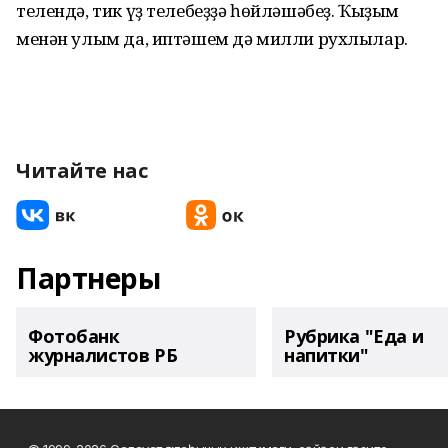
телендә, тик үҙ телебеҙҙә һөйләшәбеҙ. Ҡыҙым
менән улым да, иптәшем дә милли рухлылар.
Читайте нас
Партнеры
Фотобанк
Рубрика "Еда и
журналистов РБ
напитки"