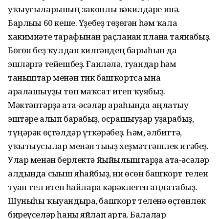
уҡыусыларының законлы вәкилдәре инә.
Барлығы 60 кеше. Үҙебеҙ төҙөгән һәм ҡала
хакимиәте тарафынан раҫланған планға таянабыҙ.
Бөгөн беҙ ҡулдан килгәндең барыһын да
эшләргә тейешбеҙ. Ғаиләлә, туғандар һәм
таныштар менән тик башҡортса ғына
аралашыуҙы төп маҡсат итеп ҡуябыҙ.
Мәктәптәрҙә ата-әсәләр араһында аңлатыу
эштәре алып барабыҙ, осрашыуҙар уҙғарабыҙ,
түңәрәк өҫтәлдәр үткәрәбеҙ. Һәм, әлбиттә,
уҡытыусылар менән тығыҙ хеҙмәттәшлек итәбеҙ.
Улар менән берлектә йыйылыштарҙа ата-әсәләр
алдында сығыш яһайбыҙ, ни өсөн башҡорт телен
туған тел итеп һайларға кәрәклеген аңлатабыҙ.
Шуныһы ҡыуандыра, башҡорт теленә өҫтөнлөк
биреүселәр һаны яйлап арта. Балалар