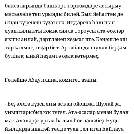
баҡсаларында башҡорт төркөмдәре астырыу
мәсьәләһе төп урынды биләй. Был йәһәттән дә
ыңғай күренеш күҙәтелә. Иңдәренә һалынған
яуаплылыҡты комиссияла тороусы ата-әсәләр
яҡшы аңлай, дәртләнеп хеҙмәт итә. Кәңәшле эш
тарҡалмаҫ, тиҙәр бит. Артабан да шулай берҙәм
булһаҡ, ыңғай һөҙөмтә оҙаҡ көтөрмәҫ.
Гөләйшә Абдуллина, комитет ағзаһы:
- Беҙ әлегә күҙен яңы асҡан ойошма. Шулай ҙа,
уңыштарыбыҙ юҡ түгел. Ата-әсәләр менән булған
мәсьәләләрҙе уртаға һалып һөйләшәбеҙ. Һуңғы
йылдарҙа ниндәй телде туған тел итеп һайлауға