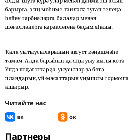
алды. Шуға күрә улар менән даими эш алып
барырға, ә иң мөһиме, ғаиләлә туған телеңә
һөйөү тәрбиәләргә, балалар менән
шөғөлләнергә кәрәклегенә баҫым яһаны.
Ҡала уҡытыусыларының август кәңәшмәһе
тамам. Алда барыһын да яңы уҡыу йылы көтә.
Унда педагогтар ҙа, уҡыусылар ҙа бөтә
пландарын, уй-маҡсаттарын уңышлы тормошҡа
ашырыр.
Читайте нас
Партнеры