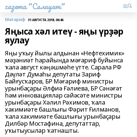
газета "Салауат"
Мәғариф
31 АВГУСТА 2018, 06:46
Яңыса хәл итеү - яңы үрҙәр
яулау
Яңы уҡыу йылы алдынан «Нефтехимик»
мәҙәниәт һарайында мәғариф буйынса
ҡала август кәңәшмәһе үтте. Сарала РФ
Дәүләт Думаһы депутаты Зариф
Байғусҡаров, БР Мәғариф министры
урынбаҫары Әлфиә Ғәлиева, БР Сәнәғәт
һәм инновациялар сәйәсәте министры
урынбаҫары Хәлил Рәхимов, ҡала
хакимиәте башлығы Фәрит Ғилманов,
ҡала хакимиәте башлығы урынбаҫары
Дилбәр Мостафина, депутаттар,
уҡытыусылар ҡатнашты.