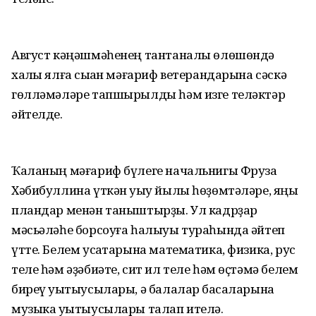
Август кәңәшмәһенең тантаналы өлөшөндә
хаҡлы ялға сыҡҡан мәғариф ветерандарына сәскә
гөлләмәләре тапшырылды һәм изге теләктәр
әйтелде.
Ҡаланың мәғариф бүлеге начальнигы Фруза
Хәбибуллина үткән уҡыу йылы һөҙөмтәләре, яңы
пландар менән таныштырҙы. Ул кадрҙар
мәсьәләһе борсоуға һалыуы тураһында әйтеп
үтте. Белем усаҡтарына математика, физика, рус
теле һәм әҙәбиәте, сит ил теле һәм өҫтәмә белем
биреү уҡытыусылары, ә балалар баҡсаларына
музыка уҡытыусылары талап ителә.