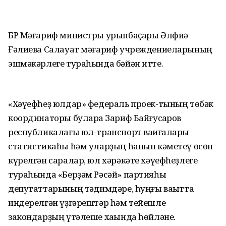
БР Мәғариф министры урынбаҫары Әлфиә
Ғәлиева Салауат мәғариф учреждениеларының
эшмәкәрлеге тураһында бәйән итте.
«Хәүефһеҙ юлдар» федераль проек-тының төбәк
координаторы булараҡ Зариф Байғусҡаров
республикалағы юл-транспорт ваҡиғалары
статистикаһы һәм уларҙың һанын кәметеү өсөн
күрелгән саралар, юл хәрәкәте хәүефһеҙлеге
тураһында «Берҙәм Рәсәй» партияһы
депутаттарының тәҡдимдәре, һуңғы ваҡытта
индерелгән үҙгәрештәр һәм тейешле
закондарҙың үтәлеше хаҡында һөйләне.