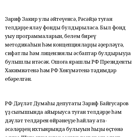
Зариф Закир улы әйтеүенсә, Рәсәйҙә туған
телдәрҙе яҡлау фонды булдырыласаҡ. Был фонд
уҡыу программаларын, белем биреү
методикаһын һәм концепцияларҙы әҙерләүгә,
сифатлы һәм лицензиялы әсбаптар булдырыуҙа
булышлыҡ итәсәк. Ошоға ярашлы РФ Президенты
Хакимиәтенә һәм РФ Хөкүмәтенә тәҡдимдәр
ебәрелгән.
РФ Дәүләт Думаһы депутаты Зариф Байғусҡаров
үҙ сығышында айырыуса туған телдәрҙе һәм
дәүләт телдәрен өйрәнеүҙе һайлау ата-
әсәләрҙең ихтыярында булыуын һыҙыҡ өҫтөнә