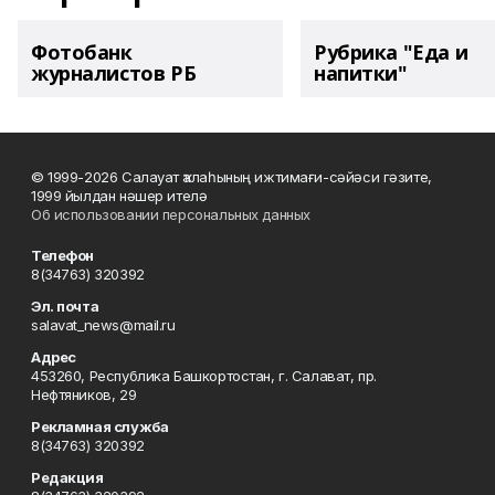
Фотобанк
Рубрика "Еда и
журналистов РБ
напитки"
© 1999-2026 Салауат ҡалаһының ижтимағи-сәйәси гәзите,
1999 йылдан нәшер ителә
Об использовании персональных данных
Телефон
8(34763) 320392
Эл. почта
salavat_news@mail.ru
Адрес
453260, Республика Башкортостан, г. Салават, пр.
Нефтяников, 29
Рекламная служба
8(34763) 320392
Редакция