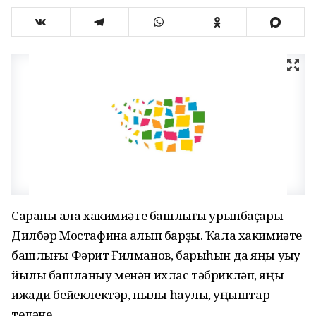
Сараны ҡала хакимиәте башлығы урынбаҫары
Дилбәр Мостафина алып барҙы. Ҡала хакимиәте
башлығы Фәрит Ғилманов, барыһын да яңы уҡыу
йылы башланыу менән ихлас тәбрикләп, яңы
ижади бейеклектәр, ныҡлы һаулыҡ, уңыштар
теләне.