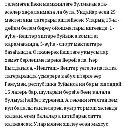
теләмәгән йәки мөмкинлеге булмаған ата-
әсәләр хафаланмаһа ла була. Ундайҙар өсөн 25
мәктәп яны лагерҙары эшләйәсәк. Уларҙың 19-ы -
дөйөм белем биреү ойошмалары нигеҙендә, 1-
әүһе - йәштәр эштәре буйынса комитет
ҡарамағында, 5-әүһе - спорт мәктәптәре
базаһында. Өлкәнерәк йәштәге уҡыусылар
хеҙмәт берләшмәләренә йөрөй ала. Һәр
йылдағыса, «Йәштәш» йәштәр үҙәге лә палатка
лагерҙарында үҫмерҙәрҙе ҡабул итергә әҙер.
Ғөмүмән, республика буйынса ни бары ошондай
16 лагерь бар, шуларҙың береһе беҙҙең ҡалала
булыуы һәйбәт күренеш. Аҙ тәьмин ителгән һәм
күп балалы ғаиләләрҙән, ауыр тормош хәлендә
ҡалған, етем балалар ҙа иғтибарҙан ситтә
ҡалмаясаҡ. Улар менән эшләү өсөн махсус