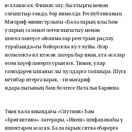
юлланасаҡ. Финанслау, былтырғы менән
сағыштыр-ғанда, бер кимәлдә. Республиканың
Мәғариф министрлығы «Балаларҙың ялы һәм
уларҙың сәләмәтлеген нығытыу менән
шөғөлләнеүсе ойошмалар реестрын раҫлау
тураһында»ғы бойороҡҡа ҡул ҡуйҙы. Әгәр
исемлектә ял итәсәк лагерь бар икән, ата-әсәләр
өсөн хәүефләнергә урын юҡ. Тимәк, улар
ғәзиздәрен ышаныслы ҡулдарға тапшыра. Шуға
иғтибар итергә кәрәк, - ти мәғариф
идаралығының баш белгесе Наталья Барвина.
Тиҙҙән ҡала янындағы «Спутник» һәм
«Бригантина» лагерҙары, «Инеш» шифаханаһы үҙ
ишектәрен асасаҡ. Балаларын ситкә ебәрергә