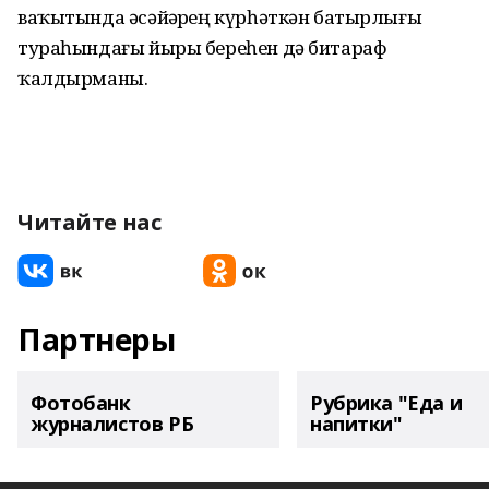
ваҡытында әсәйҙәрҙең күрһәткән батырлығы
тураһындағы йыры береһен дә битараф
ҡалдырманы.
Читайте нас
Партнеры
Фотобанк
Рубрика "Еда и
журналистов РБ
напитки"