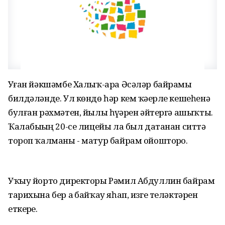
Уҙған йәкшәмбе Халыҡ-ара Әсәләр байрамы
билдәләнде. Ул көндө һәр кем ҡәҙерле кешеһенә
булған рәхмәтен, йылы һүҙҙәрен әйтергә ашыҡты.
Ҡалабыҙҙың 20-се лицейы ла был датанан ситтә
тороп ҡалманы - матур байрам ойошторҙо.
Уҡыу йорто директоры Рәмил Абдуллин байрам
тарихына бер аҙ байҡау яһап, изге теләктәрен
еткерҙе.