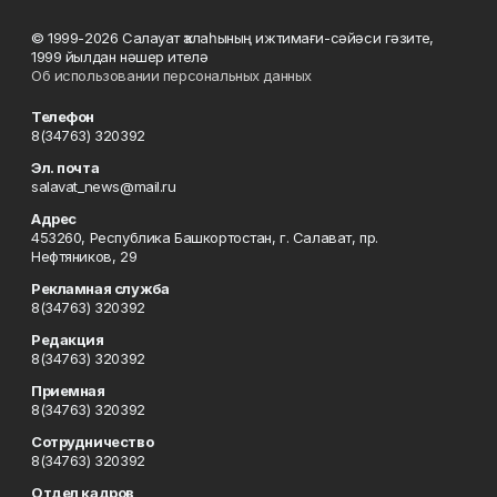
© 1999-2026 Салауат ҡалаһының ижтимағи-сәйәси гәзите,
1999 йылдан нәшер ителә
Об использовании персональных данных
Телефон
8(34763) 320392
Эл. почта
salavat_news@mail.ru
Адрес
453260, Республика Башкортостан, г. Салават, пр.
Нефтяников, 29
Рекламная служба
8(34763) 320392
Редакция
8(34763) 320392
Приемная
8(34763) 320392
Сотрудничество
8(34763) 320392
Отдел кадров