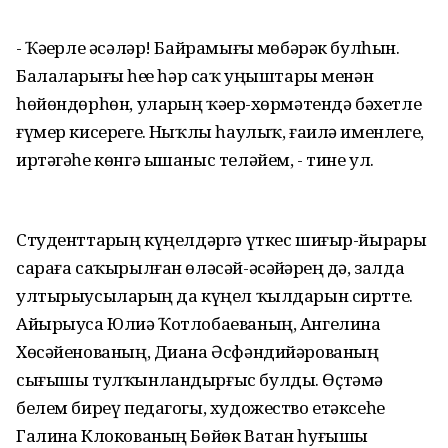
- Ҡәҙерле әсәләр! Байрамығыҙ мөбәрәк булһын.
Балаларығыҙ һеҙҙе һәр саҡ уңыштары менән
һөйөндөрһөн, уларҙың ҡәҙер-хөрмәтендә бәхетле
ғүмер кисерегеҙ. Ныҡлы һаулыҡ, ғаилә именлеге,
иртәгәһе көнгә ышаныс теләйем, - тине ул.
Студенттарҙың күңелдәргә үткес шиғыр-йырҙары
сараға саҡырылған өләсәй-әсәйҙәрҙең дә, залда
ултырыусыларҙың да күңел ҡылдарын сиртте.
Айырыуса Юлиә Ҡотлобаеваның, Ангелина
Хөсәйенованың, Диана Әсфәндийәрованың
сығышы тулҡынландырғыс булды. Өҫтәмә
белем биреү педагогы, художество етәксеһе
Галина Клокованың Бөйөк Ватан һуғышы