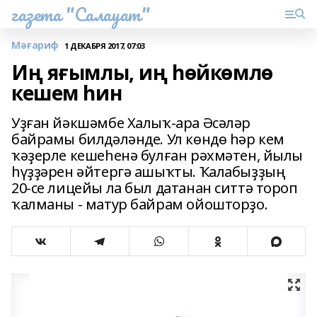
газета "Салауат"
Мәғариф
1 ДЕКАБРЯ 2017, 07:03
Иң яғымлы, иң һөйкөмлө
кешем һин
Уҙған йәкшәмбе Халыҡ-ара Әсәләр
байрамы билдәләнде. Ул көндө һәр кем
ҡәҙерле кешеһенә булған рәхмәтен, йылы
һүҙҙәрен әйтергә ашыҡты. Ҡалабыҙҙың
20-се лицейы ла был датанан ситтә тороп
ҡалманы - матур байрам ойошторҙо.