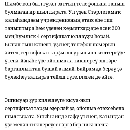
Шәмбе көн был гүзәл заттың телефонына таныш
булмаған ир шылтырата. Ул үҙен Стәрлетамаҡ
ҡалаһындағы учреждениеның етәксеһе тип
таныштыра һәм үҙенең хеҙмәткәрҙәре өсөн 200
мең һумлыҡ 4 сертификат юллауҙы һорай.
Бынан тыш клиент, үҙенең телефон номерын
әйтеп, сертификаттарҙы эш урынына килтереүҙе
үтенә, йәнәһе үҙе ойошмала тикшереү эштәре
барғанлыҡтан бушай алмай. Байрамда берәү ҙә
бүләкһеҙ ҡалырға тейеш түгеллеген дә әйтә.
Эшҡыуар ҙур килешеүгә ҡыуа-нып
сертификаттарҙы әҙерләй ҙә, ойошма етәксеһенә
шылтырата. Уныһы инде ғәфү үтенеп, ҡатындан
үҙе менән тикшереүселәргә бер нисә шешә