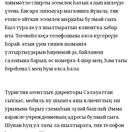
ҡиммәтле спирты эсемлек һатып алып килеүҙе
үтенә. Бисара эшҡыуар магазинға йүнәлә, тик
етәксе әйткән эсемлек маркаһы булмай сыға.
Был турала ул шылтыратып клиентҡа хәбәр
итә. Тегенеһе кеҫә телефонына аҡса күсереүҙе
һорай. Ҡатын үҙен тишек шоманға
ултыртыуҙарын һиҙенмәй ҙә, бәйләнеш
салонына барып, өс номерға 4-шәр мең, һәм тағы
береһенә 5 мең һум аҡса һала.
Туристик агентлыҡ директоры Салауаттан
сыҡҡас, мобиль ҡу-шымта аша клиенттың эш
урынына барыу схемаһын эҙләй башлай. Әммә
кәрәкле учреждениеның адресы булмай сыға.
Шунан һуң ул тағы ла шылтырата, тик телефон