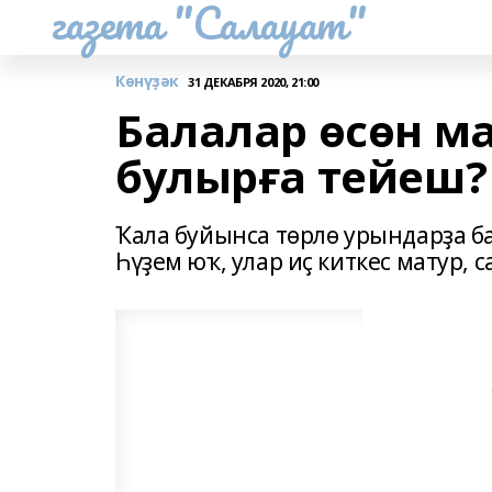
газета "Салауат"
Көнүҙәк
31 ДЕКАБРЯ 2020, 21:00
Балалар өсөн м
булырға тейеш?
Ҡала буйынса төрлө урындарҙа б
Һүҙем юҡ, улар иҫ киткес матур, с