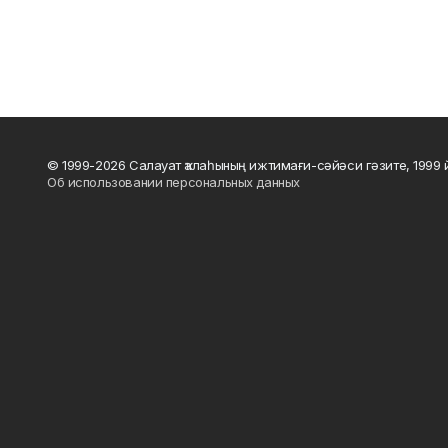
© 1999-2026 Салауат ҡалаһының ижтимағи-сәйәси гәзите, 1999
Об использовании персональных данных