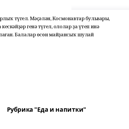
ырлыҡ түгел. Мәҫәлән, Космонавтар бульвары,
ескәйҙәр генә түгел, ололар ҙа үтеп инә
плаған. Балалар өсөн майҙансыҡ шулай
Рубрика "Еда и напитки"