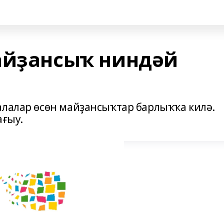
айҙансыҡ ниндәй
алалар өсөн майҙансыҡтар барлыҡҡа килә.
ағыу.