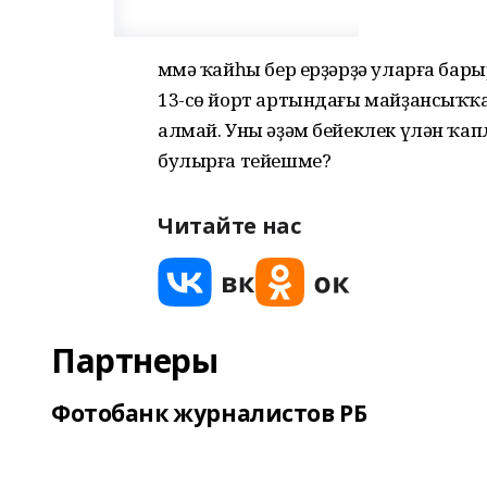
Әммә ҡайһы бер ерҙәрҙә уларға бар
13-сө йорт артындағы майҙансыҡҡа к
алмай. Уны әҙәм бейеклек үлән ҡа
булырға тейешме?
Читайте нас
Партнеры
Фотобанк журналистов РБ