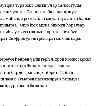
тә ауырға тура килә. Сөнки улар салон тулы
 өсөн яуаплы. Бала-саға бик шаян, шуҡ.
ылмаһын, дәрескә ваҡытында теүәл алып барып
п ҡуйырға... Ошо һәм башҡа бик күп һорауҙар
назияһы уҡыусыларын йөрөткән автобус
рат Сәйғәфәров үҙ эштәрен яратып башҡара.
реүсе һөнәрен үҙләштерһә лә, хәрби комиссариат
 руль артында була, унан ҡайтҡас та
тан бирле транспорт йөрөтә. 44 йыл
шлаған. Ғүмерен пассажирҙар ташыуға
өлкәндәр урынына балалар.