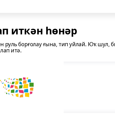
п иткән һөнәр
 руль борғолау ғына, тип уйлай. Юҡ шул, 
лап итә.