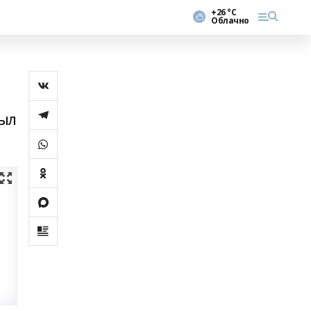
+26 °С
Облачно
был