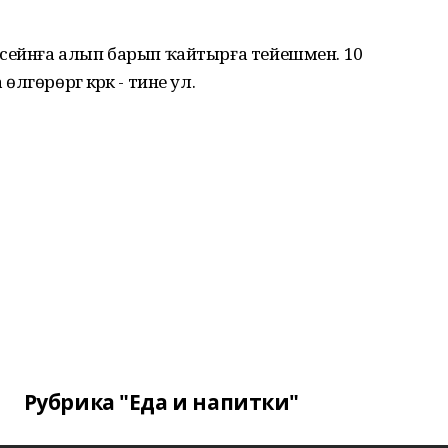
ссейнға алып барып ҡайтырға тейешмен. 10
гөрөргә кәрәк - тине ул.
Рубрика "Еда и напитки"