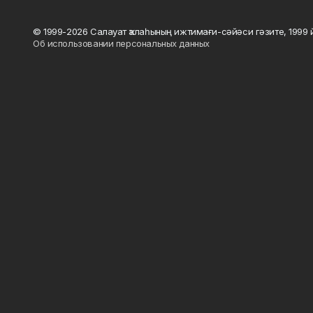
© 1999-2026 Салауат ҡалаһының ижтимағи-сәйәси гәзите, 1999
Об использовании персональных данных