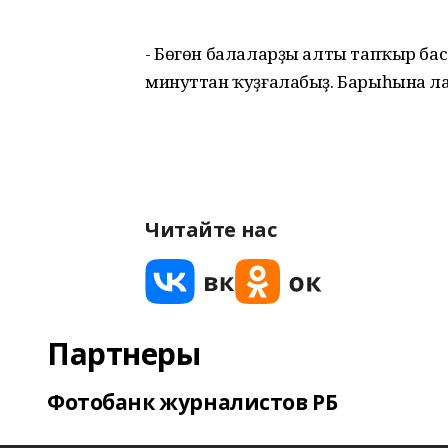
- Бөгөн балаларҙы алты тапҡыр ба
минуттан ҡуҙғалабыҙ. Барыһына ла өл
Читайте нас
Партнеры
Фотобанк журналистов РБ