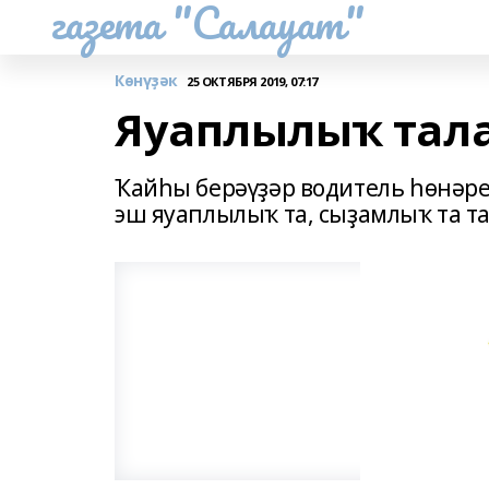
газета "Салауат"
Көнүҙәк
25 ОКТЯБРЯ 2019, 07:17
Яуаплылыҡ тала
Ҡайһы берәүҙәр водитель һөнәрен
эш яуаплылыҡ та, сыҙамлыҡ та та