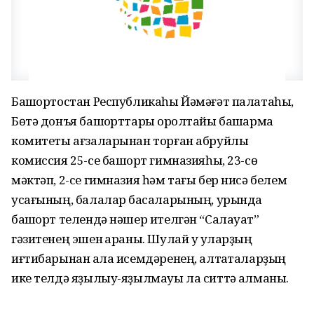
Башҡортостан Республикаһы Йәмәғәт палатаһы,
Бөтә донъя башҡорттары ҡоролтайы башҡарма
комитеты ағзаларынан торған абруйлы
комиссия 25-се башҡорт гимназияһы, 23-сө
мәктәп, 2-се гимназия һәм тағы бер нисә белем
усағының, балалар баҡсаларының, урында
башҡорт телендә нәшер ителгән “Салауат”
гәзитенең эшен ҡараны. Шулай уҡ уларҙың
иғтибарынан ҡала исемдәренең, алтаҡталарҙың
ике телдә яҙылыу-яҙылмауы ла ситтә ҡалманы.