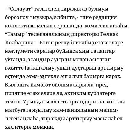
- “Салауат” гәзитенең тиражы аҙ булыуы
борсолоу тыуҙыра, әлбиттә, - тине редакция
коллективы менән осрашҡанда, комиссия ағзаһы,
“Тамыр” телеканалының директоры Гөлназ
Ҡолһарина. – Бөгөн республикабыҙ етәкселәре
мәғлүмәти саралар буйынса яңы талаптар
ҡуйғанда, ҡасандыр ауырлыҡ менән асылған
гәзитте һаҡлап ҡалыу, уның дуҫтарын арттырыу
өҫтөндә эҙмә-эҙлекле эш алып барырға кәрәк.
Был эштә йәмәғәт ойошмалары ла, пред-
приятие етәкселәре лә, активлыҡ күрһәтергә
тейеш. Урындағы власть органдары ла ваҡытлы
матбуғатҡа яҙылыу кам-панияһының мөһим-
леген аңлаһа, тиражды арттырыу мәсьәләһен
хәл итергә мөмкин.