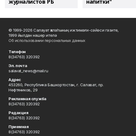
журналистов РБ
напитки"
© 1999-2026 Салауат ҡалаһының ижтимағи-сәйәси гәзите,
1999 йылдан нәшер ителә
Об использовании персональных данных
Телефон
8(34763) 320392
Эл. почта
salavat_news@mail.ru
Адрес
453260, Республика Башкортостан, г. Салават, пр.
Нефтяников, 29
Рекламная служба
8(34763) 320392
Редакция
8(34763) 320392
Приемная
8(34763) 320392