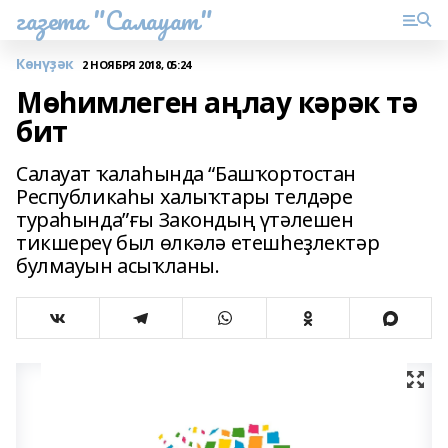
газета "Салауат"
Көнүҙәк
2 НОЯБРЯ 2018, 05:24
Мөһимлеген аңлау кәрәк тә
бит
Салауат ҡалаһында “Башҡортостан
Республикаһы халыҡтары телдәре
тураһында”ғы Закондың үтәлешен
тикшереү был өлкәлә етешһеҙлектәр
булмауын асыҡланы.