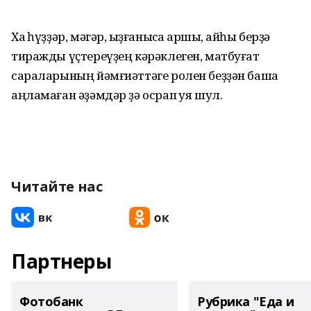
Хаҡ һүҙҙәр, мәгәр, ҡыҙғанысҡа ҡаршы, ҡайһы берҙә
тиражды үҫтереүҙең кәрәклеген, матбуғат
сараларының йәмғиәттәге ролен беҙҙән башҡа
аңламаған әҙәмдәр ҙә осрап ҡуя шул.
Читайте нас
Партнеры
Фотобанк
Рубрика "Еда и