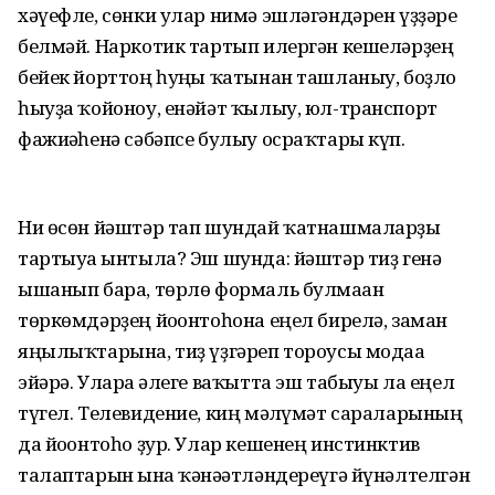
хәүефле, сөнки улар нимә эшләгәндәрен үҙҙәре
белмәй. Наркотик тартып илергән кешеләрҙең
бейек йорттоң һуңғы ҡатынан ташланыу, боҙло
һыуҙа ҡойоноу, енәйәт ҡылыу, юл-транспорт
фажиғәһенә сәбәпсе булыу осраҡтары күп.
Ни өсөн йәштәр тап шундай ҡатнашмаларҙы
тартыуға ынтыла? Эш шунда: йәштәр тиҙ генә
ышанып бара, төрлө формаль булмаған
төркөмдәрҙең йоғонтоһона еңел бирелә, заман
яңылыҡтарына, тиҙ үҙгәреп тороусы модаға
эйәрә. Уларға әлеге ваҡытта эш табыуы ла еңел
түгел. Телевидение, киң мәғлүмәт сараларының
да йоғонтоһо ҙур. Улар кешенең инстинктив
талаптарын ғына ҡәнәғәтләндереүгә йүнәлтелгән