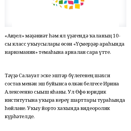
«Ағиҙел» мәҙәниәт һәм ял үҙәгендә ҡаланың 10-
сы класс уҡыусылары өсөн «Үҫмерҙәр араһында
наркомания» темаһына арналған сара үтте.
Тәүҙә Салауат эске эштәр бүлегенең шәхси
состав менән эш буйынса өлкән белгесе Ирина
Алексеенко сығыш яһаны. Ул Өфө юридик
институтына уҡырға кереү шарттары тураһында
һөйләне. Уҡыу йорто хаҡында видеоролик
күрһәтелде.