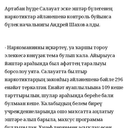
Артабан һүҙҙе Салауат эске эштәр бүлегенең
наркотиктар әйләнешенә контроль буйынса
бүлек начальнигы Андрей Шахов алды.
- Наркоманияны иҫкәртеү, уға ҡаршы тороу
элеккесә көнүҙәк тема булып ҡала. Айырыуса
йәштәр араһында был афәттең таралыуы
борсолоу уята. Салауатта былтыр
наркотиктарҙың законһыҙ әйләнешенә бәйле 296
енәйәт теркәлгән. Енәйәт яуаплылығына 109 кеше
тарттырылғын, шулар араһында береһе балиғ
булмаған кеше. Ҡалабыҙҙың белем биреү
учреждениеларында ошо маҡсатта аңлатыу
эштәре алып барыла, махсус программа
булдырылған. Хәүеф төркөмөн асыҡлау өсөн