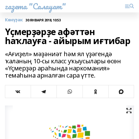
газета "Салауат"
Көнүҙәк
30 ЯНВАРЯ 2018, 10:53
Үҫмерҙәрҙе афәттән
һаҡлауға - айырым иғтибар
«Ағиҙел» мәҙәниәт һәм ял үҙәгендә
ҡаланың 10-сы класс уҡыусылары өсөн
«Үҫмерҙәр араһында наркомания»
темаһына арналған сара үтте.