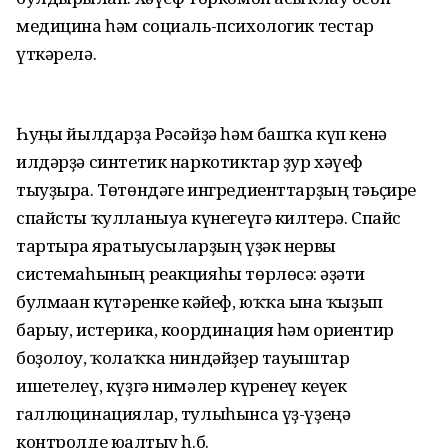
медицина һәм социаль-психологик тестар
үткәрелә.
Һуңғы йылдарҙа Рәсәйҙә һәм башҡа күп кенә
илдәрҙә синтетик наркотиктар ҙур хәүеф
тыуҙыра. Төтөндәге ингредиенттарҙың тәьҫире
спайсты ҡулланыуға күнегеүгә килтерә. Спайс
тартырға яратыусыларҙың үҙәк нервы
системаһының реакцияһы төрлөсә: ғәҙәти
булмаған күтәренке кәйеф, юҡҡа ғына ҡыҙып
барыу, истерика, координация һәм ориентир
боҙолоу, ҡолаҡҡа ниндәйҙер тауыштар
ишетелеү, күҙгә нимәлер күренеү кеүек
галлюцинациялар, тулыһынса үҙ-үҙеңә
контролде юғалтыу һ.б.