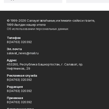
© 1999-2026 Салауат ҡалаһының ижтимағи-сәйәси гәзите,
1999 йылдан нәшер ителә
Об использовании персональных данных
Телефон
8(34763) 320392
Эл. почта
salavat_news@mail.ru
Адрес
453260, Республика Башкортостан, г. Салават, пр.
Нефтяников, 29
Рекламная служба
8(34763) 320392
Редакция
8(34763) 320392
Приемная
8(34763) 320392