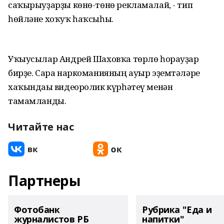
саҡырыуҙарҙы көнө-төнө рекламалай, - тип
һөйләне хоҡуҡ һаҡсыһы.
Уҡыусылар Андрей Шаховҡа төрлө һорауҙар
бирҙе. Сара наркоманияның ауыр эҙемтәләре
хаҡындағы видеоролик күрһәтеү менән
тамамланды.
Читайте нас
Партнеры
Фотобанк
Рубрика "Еда и
журналистов РБ
напитки"