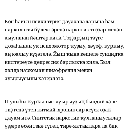
Көн һайын психиатрия дауаханаларына һәм
наркология бүлектәренә наркотик тоҙҙар менән
ағыуланған йәштәр килә. Тоҙҙарҙың тәүге
дозаһынан уҡ психомотор ҡуҙғыу, хәүеф, ҡурҡыу,
аң юғалыу күҙәтелә. Йыш ҡына кешелә суицидҡа
килтереүсе депрессия барлыҡҡа килә. Был
хәлдә наркоман шизофрения менән
ауырыусыны хәтерләтә.
Шуныһы ҡурҡыныс: ауырыуҙың бындай хәле
тиҙ генә үтеп китмәй, хроник сир кеүек оҙаҡ
дауам итә. Синтетик наркотик ҡулланыусылар
үҙҙәре өсөн генә түгел, тирә-яҡтағыларға ла бик