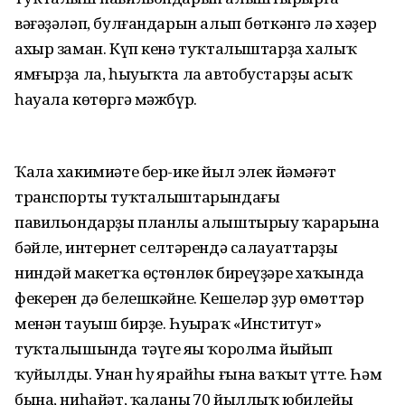
вәғәҙәләп, булғандарын алып бөткәнгә лә хәҙер
ахыр заман. Күп кенә туҡталыштарҙа халыҡ
ямғырҙа ла, һыуыҡта ла автобустарҙы асыҡ
һауала көтөргә мәжбүр.
Ҡала хакимиәте бер-ике йыл элек йәмәғәт
транспорты туҡталыштарындағы
павильондарҙы планлы алыштырыу ҡарарына
бәйле, интернет селтәрендә салауаттарҙың
ниндәй макетҡа өҫтөнлөк биреүҙәре хаҡында
фекерен дә белешкәйне. Кешеләр ҙур өмөттәр
менән тауыш бирҙе. Һуңыраҡ «Институт»
туҡталышында тәүге яңы ҡоролма йыйып
ҡуйылды. Унан һуң ярайһы ғына ваҡыт үтте. Һәм
бына, ниһайәт, ҡаланың 70 йыллыҡ юбилейы