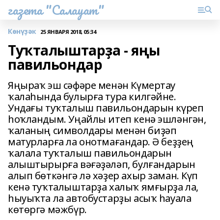
газета "Салауат"
Көнүҙәк
25 ЯНВАРЯ 2018, 05:34
Туҡталыштарҙа - яңы
павильондар
Яңыраҡ эш сәфәре менән Күмертау
ҡалаһында булырға тура килгәйне.
Ундағы туҡталыш павильондарын күреп
һоҡландым. Уңайлы итеп кенә эшләнгән,
ҡаланың символдары менән биҙәп
матурларға ла онотмағандар. Ә беҙҙең
ҡалала туҡталыш павильондарын
алыштырырға вәғәҙәләп, булғандарын
алып бөткәнгә лә хәҙер ахыр заман. Күп
кенә туҡталыштарҙа халыҡ ямғырҙа ла,
һыуыҡта ла автобустарҙы асыҡ һауала
көтөргә мәжбүр.