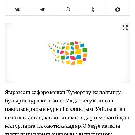
Яңыраҡ эш сәфәре менән Күмертау ҡалаһында
булырға тура килгәйне. Ундағы туҡталыш
павильондарын күреп һоҡландым. Уңайлы итеп
кенә эшләнгән, ҡаланың символдары менән биҙәп
матурларға ла онотмағандар. Ә беҙҙең ҡалала
туҡталыш павильондарын алыштырырға