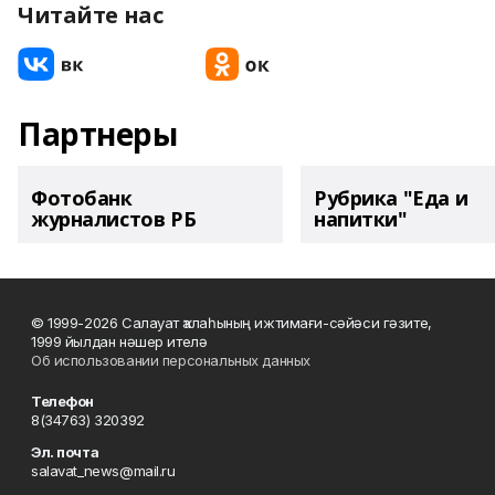
Читайте нас
Партнеры
Фотобанк
Рубрика "Еда и
журналистов РБ
напитки"
© 1999-2026 Салауат ҡалаһының ижтимағи-сәйәси гәзите,
1999 йылдан нәшер ителә
Об использовании персональных данных
Телефон
8(34763) 320392
Эл. почта
salavat_news@mail.ru