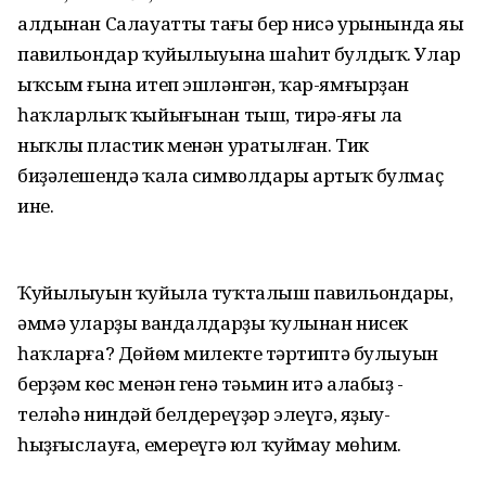
алдынан Салауаттың тағы бер нисә урынында яңы
павильондар ҡуйылыуына шаһит булдыҡ. Улар
ыҡсым ғына итеп эшләнгән, ҡар-ямғырҙан
һаҡларлыҡ ҡыйығынан тыш, тирә-яғы ла
ныҡлы пластик менән уратылған. Тик
биҙәлешендә ҡала символдары артыҡ булмаҫ
ине.
Ҡуйылыуын ҡуйыла туҡталыш павильондары,
әммә уларҙы вандалдарҙың ҡулынан нисек
һаҡларға? Дөйөм милектең тәртиптә булыуын
берҙәм көс менән генә тәьмин итә алабыҙ -
теләһә ниндәй белдереүҙәр элеүгә, яҙыу-
һыҙғыслауға, емереүгә юл ҡуймау мөһим.